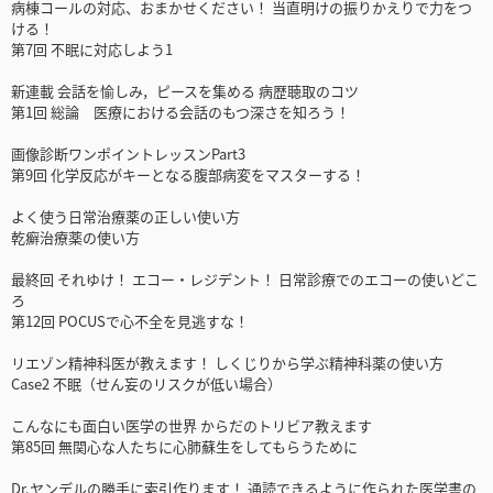
病棟コールの対応、おまかせください！ 当直明けの振りかえりで力をつ
ける！
第7回 不眠に対応しよう1
新連載 会話を愉しみ，ピースを集める 病歴聴取のコツ
第1回 総論 医療における会話のもつ深さを知ろう！
画像診断ワンポイントレッスンPart3
第9回 化学反応がキーとなる腹部病変をマスターする！
よく使う日常治療薬の正しい使い方
乾癬治療薬の使い方
最終回 それゆけ！ エコー・レジデント！ 日常診療でのエコーの使いどこ
ろ
第12回 POCUSで心不全を見逃すな！
リエゾン精神科医が教えます！ しくじりから学ぶ精神科薬の使い方
Case2 不眠（せん妄のリスクが低い場合）
こんなにも面白い医学の世界 からだのトリビア教えます
第85回 無関心な人たちに心肺蘇生をしてもらうために
Dr.ヤンデルの勝手に索引作ります！ 通読できるように作られた医学書の