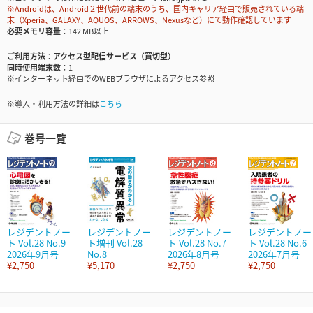
※Androidは、Android２世代前の端末のうち、国内キャリア経由で販売されている端
末（Xperia、GALAXY、AQUOS、ARROWS、Nexusなど）にて動作確認しています
必要メモリ容量
142 MB以上
ご利用方法
アクセス型配信サービス（買切型）
同時使用端末数
1
※インターネット経由でのWEBブラウザによるアクセス参照
※導入・利用方法の詳細は
こちら
巻号一覧
レジデントノー
レジデントノー
レジデントノー
レジデントノー
ト Vol.28 No.9
ト増刊 Vol.28
ト Vol.28 No.7
ト Vol.28 No.6
2026年9月号
No.8
2026年8月号
2026年7月号
¥2,750
¥5,170
¥2,750
¥2,750