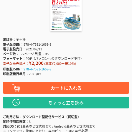
出版社
羊土社
電子版ISBN
978-4-7581-1668-8
電子版発売日
2021/09/13
ページ数
172ページ
判型
B5
フォーマット
PDF（パソコンへのダウンロード不可）
¥2,200
電子版販売価格：
(本体¥2,000＋税10％)
印刷版ISBN
978-4-7581-1668-8
印刷版発行年月
2021/09
カートに入れる
ちょっと立ち読み
ご利用方法
ダウンロード型配信サービス（買切型）
同時使用端末数
3
対応OS
iOS最新の２世代前まで / Android最新の２世代前まで
※コンテンツの使用にあたり、専用ビューアisho.jpが必要