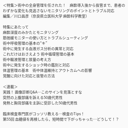
＜特集＞術中の全身管理を任された！ 麻酔導入後から抜管まで、患者の
わずかな変化も見逃さないモニタリングのポイントとトラブル対応
編集／川口昌彦（奈良県立医科大学 麻酔科学教室）
特集にあたって
麻酔深度のみかたとモニタリング
筋弛緩モニターの使い方とトラブルシューティング
術中呼吸管理の基本の“キ”
術中に発生する血液ガス分析の異常と対応
これだけはおさえよう 術中循環管理の基本
術中輸液管理と尿量の考え方
術中に発生するショック時の鑑別と対応
体温管理の基本 術中体温維持とアウトカムへの影響
覚醒に向けた対応と抜管の方法
＜連載＞
実践！ 画像診断Q&A―このサインを見落とすな
突然の上腹部痛を訴える50歳代男性
発熱と胸背部痛を主訴に受診した50歳代男性
臨床検査専門医がコッソリ教える…検査のTips！
第55回 血糖値を再検したら，短時間で下がっちゃった…どうして！？