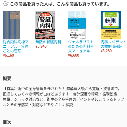
この商品を買った人は、こんな商品も買っています。
総合内科病棟マ
無敵の腎臓内科
ジェネラリスト
内科レジデント
ニュアル 疾患
¥5,940
のための内科外
の鉄則 第4版
ごとの管理
来マニュアル...
¥5,280
¥6,160
¥6,600
概要
【特集】術中の全身管理を任された！ 麻酔導入後から覚醒・抜管まで，
把握しておくべき情報が山ほどあります！麻酔深度や呼吸・循環動態，
尿量，ショック対応など，術中の全身管理のポイントや起こりうるトラブ
ルとその予防策・対応などをやさしく解説．
目次