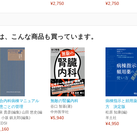
¥2,750
¥2,750
は、こんな商品も買っています。
合内科病棟マニュアル
無敵の腎臓内科
病棟指示と頻用
患ごとの管理
谷口 智基(著)
方 決定版
中外医学社
泉 貴彦(編集) 山田 悠史(編
松原 知康(編)
¥5,940
) 小坂 鎮太郎(編集)
羊土社
EDSI
¥4,950
,160