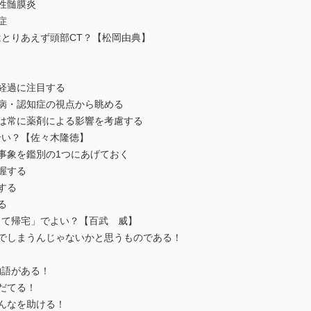
性髄膜炎
症
はとりあえず頭部CT？【松岡由典】
経過に注目する
つ病・認知症の視点から眺める
では常に薬剤による影響を考慮する
い？【佐々木隆徳】
事象を鑑別の1つにあげておく
握する
する
る
して帰宅」でよい？【百武 威】
んでしまうんじゃないかと思うものである！
！
物語がある！
だてる！
んなを助ける！