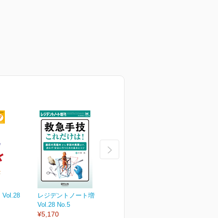
ol.28
レジデントノート増刊
レジデントノート Vol.28
レ
Vol.28 No.5
No.4
N
¥5,170
2026年6月号
2