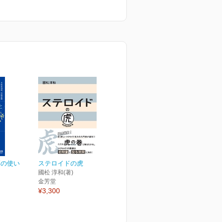
¥2,750
¥
薬の使い
ステロイドの虎
國松 淳和(著)
金芳堂
¥3,300