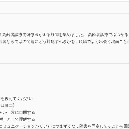
！高齢者診療で研修医が困る疑問を集めました。 高齢者診療でぶつか
齢者ならではの問題にどう対処すべきかを，現場でよく出会う場面ごと
ンを教えてください
関口健二】
は何か，常に自問する
病態）として理解する
（コミュニケーションバリア）につまずくな，障害を同定してそこから回