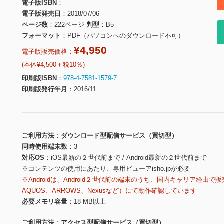
電子版ISBN
電子版発売日
2018/07/06
ページ数
222ページ
判型
B5
フォーマット
PDF（パソコンへのダウンロード不可）
¥4,950
電子版販売価格：
(本体¥4,500＋税10％)
印刷版ISBN
978-4-7581-1579-7
印刷版発行年月
2016/11
ご利用方法
ダウンロード型配信サービス（買切型）
同時使用端末数
3
対応OS
iOS最新の２世代前まで / Android最新の２世代前まで
※コンテンツの使用にあたり、専用ビューアisho.jpが必要
※Androidは、Android２世代前の端末のうち、国内キャリア経由で販
AQUOS、ARROWS、Nexusなど）にて動作確認しています
必要メモリ容量
18 MB以上
ご利用方法
アクセス型配信サービス（買切型）