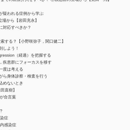
クが疑われる症例から学ぶ
立場から【岩田充永】
に対応すべきか？
索する？【小野咲弥子，関口健二】
剖しよう！
gression（経過）を把握する
，疾患群にフォーカスを移す
一度は考える
ながら身体診察・検査を行う
込めないとき
山田直樹】
Aが合言葉
?
感染症
腔内感染症