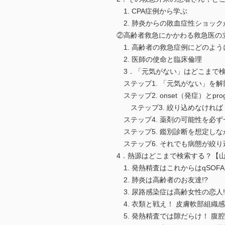
1. CPA症例から学ぶ
2. 肺炎からの敗血症性ショッ
②高齢者救急にかかわる救急医の
1. 高齢者の救急症例にどのよう
2. 医師の使命と臨床倫理
3．「元気がない」はどこまで検
ステップ1. 「元気がない」を解
ステップ2. onset（発症）とpro
ステップ3. 絞り込めなければ
ステップ4. 薬剤の可能性を必ず
ステップ5. 鑑別診断を想定し
ステップ6. それでも病態が絞り
4．熱源はどこまで検索する？【
1. 発熱精査はこれからはqSOF
2. 肺炎は高齢者のお友達!?
3. 尿路感染症は高齢女性の恋人!
4. 衣類と戦え！ 皮膚軟部組織
5. 発熱精査では隙だらけ！ 腹