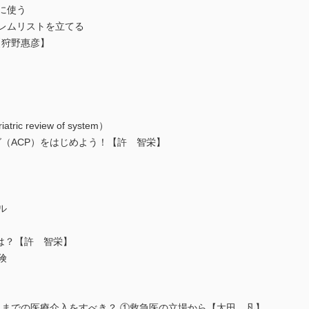
に使う
ブレムリストを立てる
【狩野惠彦】
 review of system）
（ACP）をはじめよう！【許 智栄】
ル
は？【許 智栄】
険
こまでの医療介入をすべき？ ①救急医の立場から【太田 凡】