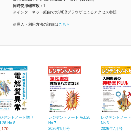
同時使用端末数
1
※インターネット経由でのWEBブラウザによるアクセス参照
※導入・利用方法の詳細は
こちら
ジデントノート増刊
レジデントノート Vol.28
レジデントノート V
l.28 No.8
No.7
No.6
,170
2026年8月号
2026年7月号