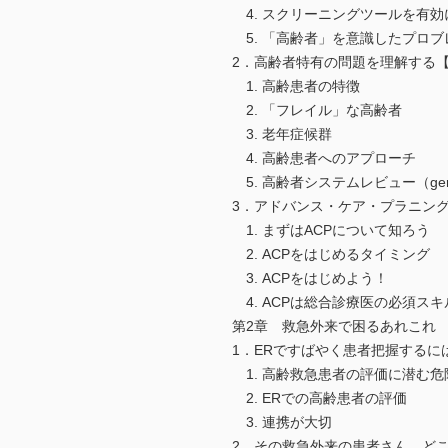
4. スクリーニングツールを有効
5. 「高齢者」を意識したプロ
2．高齢者特有の問題を理解する
1. 高齢患者の特徴
2. 「フレイル」な高齢者
3. 老年症候群
4. 高齢患者へのアプローチ
5. 高齢者システムレビュー（geriatric
3．アドバンス・ケア・プラニング
1. まずはACPについて知ろう
2. ACPをはじめるタイミング
3. ACPをはじめよう！
4. ACPは総合診療医の必須スキ
第2章 救急外来で困るあれこれ
1．ERですばやく患者把握するに
1. 高齢救急患者の評価に潜む危
2. ERでの高齢患者の評価
3. 連携が大切
2．その救急外来の患者さん，ど