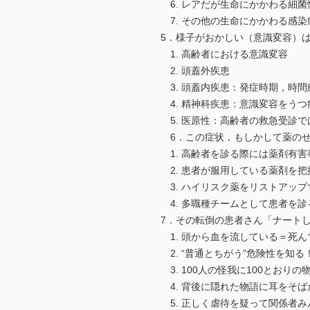
6. レアだが生命にかかわる細菌
7. その他の生命にかかわる感染
5．様子がおかしい（意識変容）
1. 高齢者における意識変容
2. 頭蓋外疾患
3. 頭蓋内疾患：発症時期，時間
4. 精神科疾患：意識変容をう
5. 医原性：高齢者の救急受診
6．この症状，もしかして薬のせ
1. 高齢者を診る際には薬剤有害
2. 患者が服用している薬剤を把
3. ハイリスク薬をリストアップ
4. 多職種チームとして患者を診
7．その転倒の患者さん「ナート
1. 頭から血を流している＝死
2. “普通とちがう”危険性を知る
3. 100人の怪我に100とおりの
4. 背後に隠れた物語に耳をそば
5. 正しく虐待を疑って関係者み