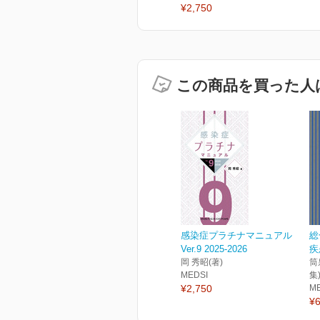
¥2,750
この商品を買った人
感染症プラチナマニュアル
総
Ver.9 2025-2026
疾
岡 秀昭(著)
筒
MEDSI
集
¥2,750
M
¥6