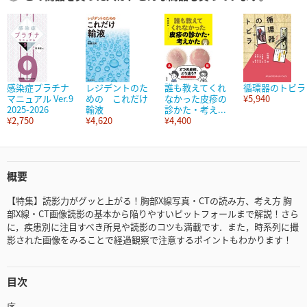
感染症プラチナ
レジデントのた
誰も教えてくれ
循環器のトビラ
マニュアル Ver.9
めの これだけ
なかった皮疹の
¥5,940
2025-2026
輸液
診かた・考え...
¥2,750
¥4,620
¥4,400
概要
【特集】読影力がグッと上がる！胸部X線写真・CTの読み方、考え方 胸
部X線・CT画像読影の基本から陥りやすいピットフォールまで解説！さら
に，疾患別に注目すべき所見や読影のコツも満載です．また，時系列に撮
影された画像をみることで経過観察で注意するポイントもわかります！
目次
序