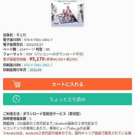
出版社
羊土社
電子版ISBN
978-4-7581-1681-7
電子版発売日
2022/05/27
ページ数
214ページ
判型
B5
フォーマット
PDF（パソコンへのダウンロード不可）
¥5,170
電子版販売価格：
(本体¥4,700＋税10％)
印刷版ISBN
978-4-7581-1681-7
印刷版発行年月
2022/05
カートに入れる
ちょっと立ち読み
ご利用方法
ダウンロード型配信サービス（買切型）
同時使用端末数
3
対応OS
iOS最新の２世代前まで / Android最新の２世代前まで
※コンテンツの使用にあたり、専用ビューアisho.jpが必要
※Androidは、Android２世代前の端末のうち、国内キャリア経由で販売されている端