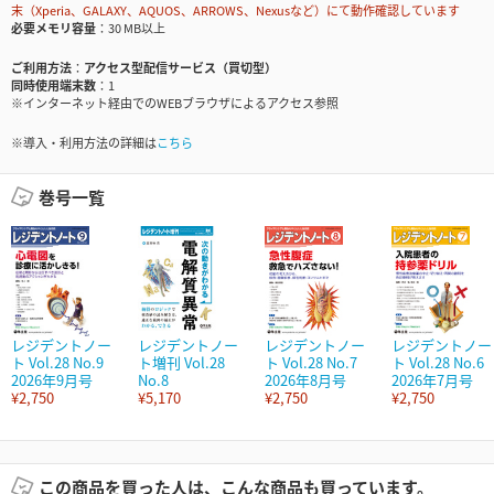
末（Xperia、GALAXY、AQUOS、ARROWS、Nexusなど）にて動作確認しています
必要メモリ容量
30 MB以上
ご利用方法
アクセス型配信サービス（買切型）
同時使用端末数
1
※インターネット経由でのWEBブラウザによるアクセス参照
※導入・利用方法の詳細は
こちら
巻号一覧
レジデントノー
レジデントノー
レジデントノー
レジデントノー
ト Vol.28 No.9
ト増刊 Vol.28
ト Vol.28 No.7
ト Vol.28 No.6
2026年9月号
No.8
2026年8月号
2026年7月号
¥2,750
¥5,170
¥2,750
¥2,750
この商品を買った人は、こんな商品も買っています。