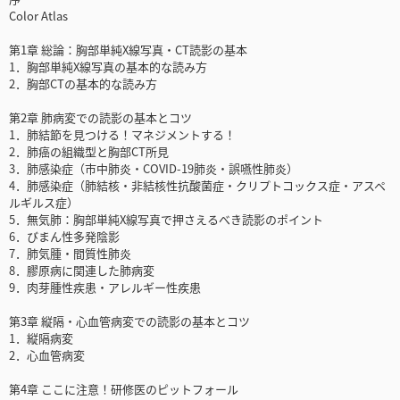
Color Atlas
第1章 総論：胸部単純X線写真・CT読影の基本
1．胸部単純X線写真の基本的な読み方
2．胸部CTの基本的な読み方
第2章 肺病変での読影の基本とコツ
1．肺結節を見つける！マネジメントする！
2．肺癌の組織型と胸部CT所見
3．肺感染症（市中肺炎・COVID-19肺炎・誤嚥性肺炎）
4．肺感染症（肺結核・非結核性抗酸菌症・クリプトコックス症・アスペ
ルギルス症）
5．無気肺：胸部単純X線写真で押さえるべき読影のポイント
6．びまん性多発陰影
7．肺気腫・間質性肺炎
8．膠原病に関連した肺病変
9．肉芽腫性疾患・アレルギー性疾患
第3章 縦隔・心血管病変での読影の基本とコツ
1．縦隔病変
2．心血管病変
第4章 ここに注意！研修医のピットフォール