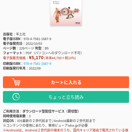
出版社
羊土社
電子版ISBN
978-4-7581-1687-9
電子版発売日
2022/10/03
ページ数
229ページ
判型
B5
フォーマット
PDF（パソコンへのダウンロード不可）
¥5,170
電子版販売価格：
(本体¥4,700＋税10％)
印刷版ISBN
978-4-7581-1687-9
印刷版発行年月
2022/09
カートに入れる
ちょっと立ち読み
ご利用方法
ダウンロード型配信サービス（買切型）
同時使用端末数
3
対応OS
iOS最新の２世代前まで / Android最新の２世代前まで
※コンテンツの使用にあたり、専用ビューアisho.jpが必要
※Androidは、Android２世代前の端末のうち、国内キャリア経由で販売されている端