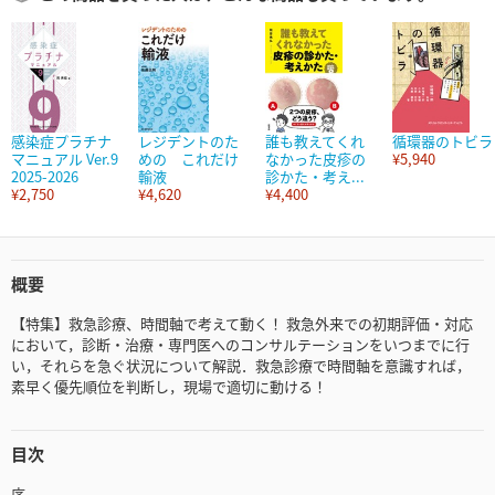
感染症プラチナ
レジデントのた
誰も教えてくれ
循環器のトビラ
マニュアル Ver.9
めの これだけ
なかった皮疹の
¥5,940
2025-2026
輸液
診かた・考え...
¥2,750
¥4,620
¥4,400
概要
【特集】救急診療、時間軸で考えて動く！ 救急外来での初期評価・対応
において，診断・治療・専門医へのコンサルテーションをいつまでに行
い，それらを急ぐ状況について解説．救急診療で時間軸を意識すれば，
素早く優先順位を判断し，現場で適切に動ける！
目次
序