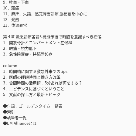
9．吐血・下血
10．頭痛
11．麻痺，失語，感覚障害診療 脳梗塞を中心に
12．発熱
13．体温異常
第４章 救急診療各論3 機能予後で時間を意識すべき症候
1．開放骨折とコンパートメント症候群
2．眼痛・視力低下
3．急性陰嚢症・持続勃起症
column
1．時間軸に関する救急外来でのtips
2．医師の睡眠時間と働き方改革
3．合間時間の活用術：5分あれば何をする？
4．エビデンスに基づくということ
5．文献の探し方と最新トピック
●付録：ゴールデンタイム一覧表
●索引
●執筆者一覧
●EM Allianceとは