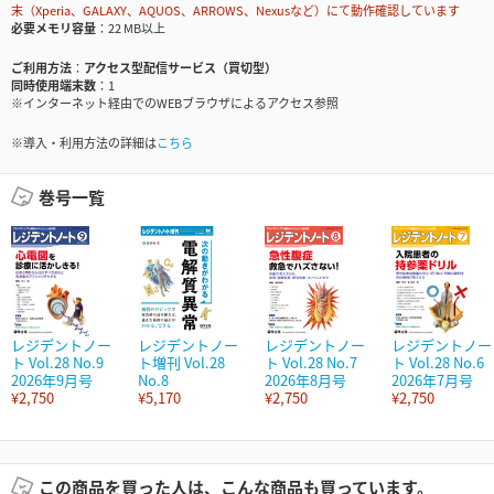
末（Xperia、GALAXY、AQUOS、ARROWS、Nexusなど）にて動作確認しています
必要メモリ容量
22 MB以上
ご利用方法
アクセス型配信サービス（買切型）
同時使用端末数
1
※インターネット経由でのWEBブラウザによるアクセス参照
※導入・利用方法の詳細は
こちら
巻号一覧
レジデントノー
レジデントノー
レジデントノー
レジデントノー
ト Vol.28 No.9
ト増刊 Vol.28
ト Vol.28 No.7
ト Vol.28 No.6
2026年9月号
No.8
2026年8月号
2026年7月号
¥2,750
¥5,170
¥2,750
¥2,750
この商品を買った人は、こんな商品も買っています。