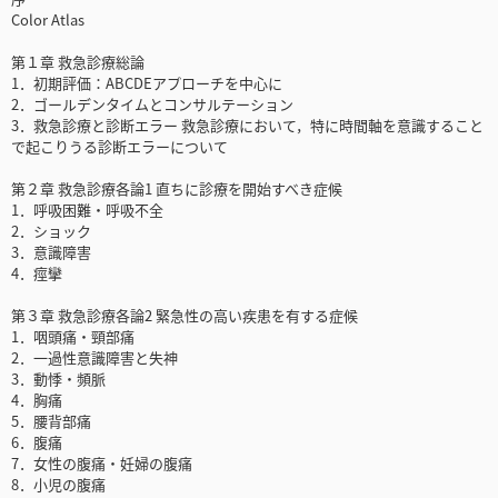
Color Atlas
第１章 救急診療総論
1．初期評価：ABCDEアプローチを中心に
2．ゴールデンタイムとコンサルテーション
3．救急診療と診断エラー 救急診療において，特に時間軸を意識すること
で起こりうる診断エラーについて
第２章 救急診療各論1 直ちに診療を開始すべき症候
1．呼吸困難・呼吸不全
2．ショック
3．意識障害
4．痙攣
第３章 救急診療各論2 緊急性の高い疾患を有する症候
1．咽頭痛・頸部痛
2．一過性意識障害と失神
3．動悸・頻脈
4．胸痛
5．腰背部痛
6．腹痛
7．女性の腹痛・妊婦の腹痛
8．小児の腹痛