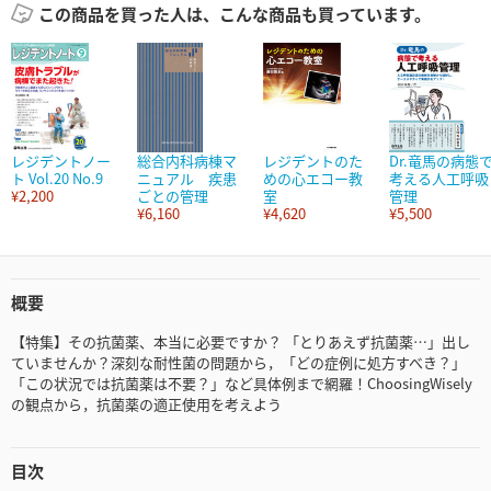
この商品を買った人は、こんな商品も買っています。
レジデントノー
総合内科病棟マ
レジデントのた
Dr.竜馬の病態
ト Vol.20 No.9
ニュアル 疾患
めの心エコー教
考える人工呼吸
¥2,200
ごとの管理
室
管理
¥6,160
¥4,620
¥5,500
概要
【特集】その抗菌薬、本当に必要ですか？ 「とりあえず抗菌薬…」出し
ていませんか？深刻な耐性菌の問題から，「どの症例に処方すべき？」
「この状況では抗菌薬は不要？」など具体例まで網羅！ChoosingWisely
の観点から，抗菌薬の適正使用を考えよう
目次