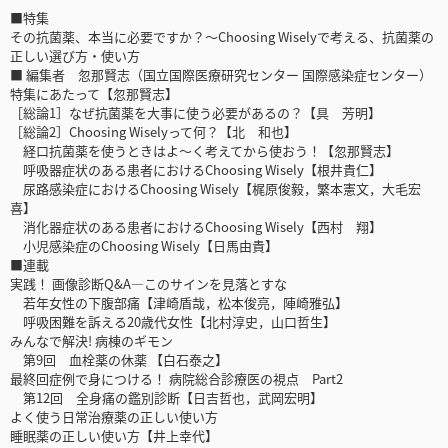
■特集
その抗菌薬、本当に必要ですか？〜Choosing Wiselyで考える、抗菌薬の
正しい選び方・使い方
■ 編集者 忽那賢志（国立国際医療研究センター 国際感染症センター）
特集にあたって【忽那賢志】
［総論1］なぜ抗菌薬を大事に使う必要があるの？【具 芳明】
［総論2］Choosing Wiselyって何？【北 和也】
経口抗菌薬を使うときはよ〜く考えてから使おう！【忽那賢志】
呼吸器症状のある患者におけるChoosing Wisely【根井貴仁】
尿路感染症におけるChoosing Wisely【梶原俊毅，繁本憲文，大毛宏
喜】
消化器症状のある患者におけるChoosing Wisely【西村 翔】
小児感染症のChoosing Wisely【日馬由貴】
■連載
実践！ 画像診断Q&A―このサインを見落とすな
若年女性の下腹部痛【津崎盾哉，松本俊亮，陣崎雅弘】
呼吸困難を訴える20歳代女性【北村淳史，山口哲生】
みんなで解決! 病棟のギモン
第9回 血栓薬の休薬 【白石泰之】
最終回症例で身につける！ 病院総合診療医の視点 Part2
第12回 全身痛の鑑別診断【日吉哲也，武岡宏明】
よく使う日常治療薬の正しい使い方
睡眠薬の正しい使い方【井上幸代】