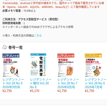
※Androidは、Android２世代前の端末のうち、国内キャリア経由で販売されている端
末（Xperia、GALAXY、AQUOS、ARROWS、Nexusなど）にて動作確認しています
必要メモリ容量
76 MB以上
ご利用方法
アクセス型配信サービス（買切型）
同時使用端末数
1
※インターネット経由でのWEBブラウザによるアクセス参照
※導入・利用方法の詳細は
こちら
巻号一覧
レジデントノー
レジデントノー
レジデントノー
レジデントノー
ト Vol.28 No.9
ト増刊 Vol.28
ト Vol.28 No.7
ト Vol.28 No.6
2026年9月号
No.8
2026年8月号
2026年7月号
¥2,750
¥5,170
¥2,750
¥2,750