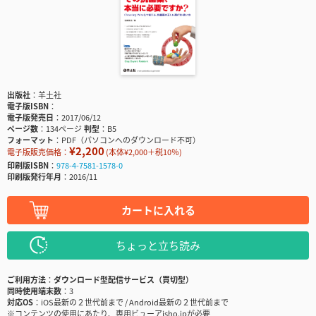
出版社
羊土社
電子版ISBN
電子版発売日
2017/06/12
ページ数
134ページ
判型
B5
フォーマット
PDF（パソコンへのダウンロード不可）
¥2,200
電子版販売価格：
(本体¥2,000＋税10％)
印刷版ISBN
978-4-7581-1578-0
印刷版発行年月
2016/11
カートに入れる
ちょっと立ち読み
ご利用方法
ダウンロード型配信サービス（買切型）
同時使用端末数
3
対応OS
iOS最新の２世代前まで / Android最新の２世代前まで
※コンテンツの使用にあたり、専用ビューアisho.jpが必要