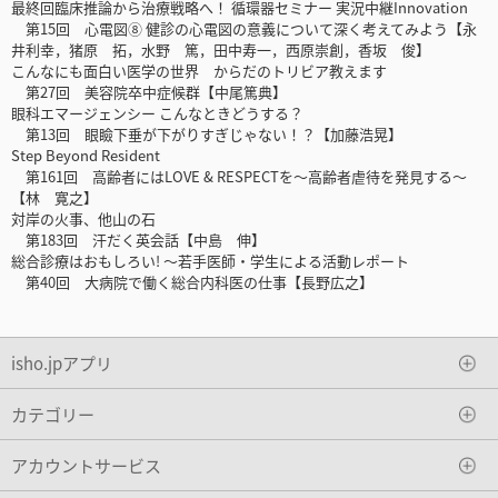
最終回臨床推論から治療戦略へ！ 循環器セミナー 実況中継Innovation
第15回 心電図⑧ 健診の心電図の意義について深く考えてみよう【永
井利幸，猪原 拓，水野 篤，田中寿一，西原崇創，香坂 俊】
こんなにも面白い医学の世界 からだのトリビア教えます
第27回 美容院卒中症候群【中尾篤典】
眼科エマージェンシー こんなときどうする？
第13回 眼瞼下垂が下がりすぎじゃない！？【加藤浩晃】
Step Beyond Resident
第161回 高齢者にはLOVE & RESPECTを〜高齢者虐待を発見する〜
【林 寛之】
対岸の火事、他山の石
第183回 汗だく英会話【中島 伸】
総合診療はおもしろい! 〜若手医師・学生による活動レポート
第40回 大病院で働く総合内科医の仕事【長野広之】
isho.jpアプリ
カテゴリー
アカウントサービス