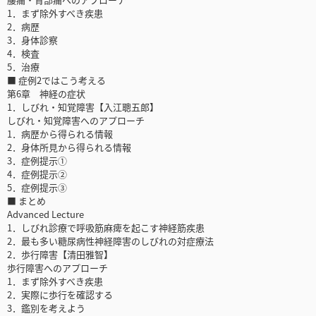
1．まず除外すべき疾患
2．病歴
3．身体診察
4．検査
5．治療
■ 症例2ではこう考える
第6章 神経の症状
1．しびれ・知覚障害【入江聰五郎】
しびれ・知覚障害へのアプローチ
1．病歴から得られる情報
2．身体所見から得られる情報
3．症例提示①
4．症例提示②
5．症例提示③
■ まとめ
Advanced Lecture
1．しびれ診療で呼吸筋麻痺を起こす神経筋疾患
2．最も多い糖尿病性神経障害のしびれの対症療法
2．歩行障害【清田雅智】
歩行障害へのアプローチ
1．まず除外すべき疾患
2．実際に歩行を確認する
3．鑑別を考えよう