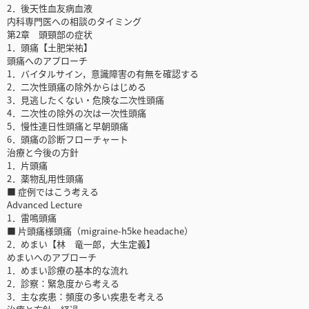
2．後天性血友病血液
内科専門医への相談のタイミング
第2章 頭頸部の症状
1．頭痛【土肥栄祐】
頭痛へのアプローチ
1．バイタルサイン，意識障害の有無を確認する
2．二次性頭痛の除外からはじめる
3．見逃したくない・危険な二次性頭痛
4．二次性の除外の次は一次性頭痛
5．慢性連日性頭痛と早朝頭痛
6．頭痛の診断フローチャート
治療と今後の方針
1．片頭痛
2．薬物乱用性頭痛
■ 症例ではこう考える
Advanced Lecture
1．雷鳴頭痛
■ 片頭痛様頭痛（migraine-h5ke headache）
2．めまい【林 竜一郎，大生定義】
めまいへのアプローチ
1．めまい診療の基本的な流れ
2．診察：緊急度から考える
3．主な疾患：頻度の多い疾患を考える