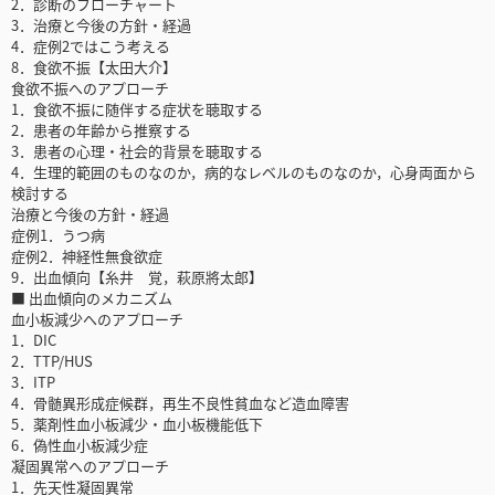
2．診断のフローチャート
3．治療と今後の方針・経過
4．症例2ではこう考える
8．食欲不振【太田大介】
食欲不振へのアプローチ
1．食欲不振に随伴する症状を聴取する
2．患者の年齢から推察する
3．患者の心理・社会的背景を聴取する
4．生理的範囲のものなのか，病的なレベルのものなのか，心身両面から
検討する
治療と今後の方針・経過
症例1．うつ病
症例2．神経性無食欲症
9．出血傾向【糸井 覚，萩原將太郎】
■ 出血傾向のメカニズム
血小板減少へのアプローチ
1．DIC
2．TTP/HUS
3．ITP
4．骨髄異形成症候群，再生不良性貧血など造血障害
5．薬剤性血小板減少・血小板機能低下
6．偽性血小板減少症
凝固異常へのアプローチ
1．先天性凝固異常