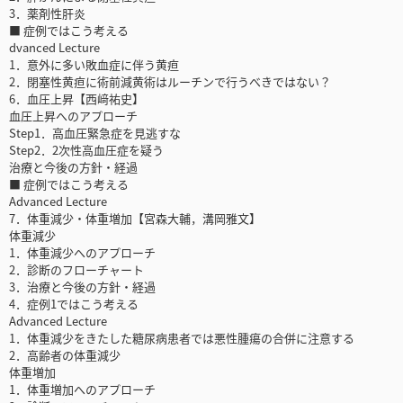
3．薬剤性肝炎
■ 症例ではこう考える
dvanced Lecture
1．意外に多い敗血症に伴う黄疸
2．閉塞性黄疸に術前減黄術はルーチンで行うべきではない？
6．血圧上昇【西﨑祐史】
血圧上昇へのアプローチ
Step1．高血圧緊急症を見逃すな
Step2．2次性高血圧症を疑う
治療と今後の方針・経過
■ 症例ではこう考える
Advanced Lecture
7．体重減少・体重増加【宮森大輔，溝岡雅文】
体重減少
1．体重減少へのアプローチ
2．診断のフローチャート
3．治療と今後の方針・経過
4．症例1ではこう考える
Advanced Lecture
1．体重減少をきたした糖尿病患者では悪性腫瘍の合併に注意する
2．高齢者の体重減少
体重増加
1．体重増加へのアプローチ