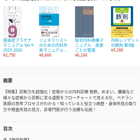
感染症プラチナ
ジェネラリスト
総合内科病棟マ
内科レジデント
マニュアル Ver.9
のための内科外
ニュアル 疾患
の鉄則 第4版
2025-2026
来マニュアル...
ごとの管理
¥5,280
¥2,750
¥6,600
¥6,160
概要
【特集】診断力を超強化！症候からの内科診療 発熱，めまい，腰痛など
様々な症候から診断に至る道筋をフローチャートで見える化，ベテラン
医師の思考プロセスがわかる！知っていると役立つ病歴・身体所見の取り
方や検査所見の見方，非専門医が行う治療も伝授！
目次
序【徳田安春】