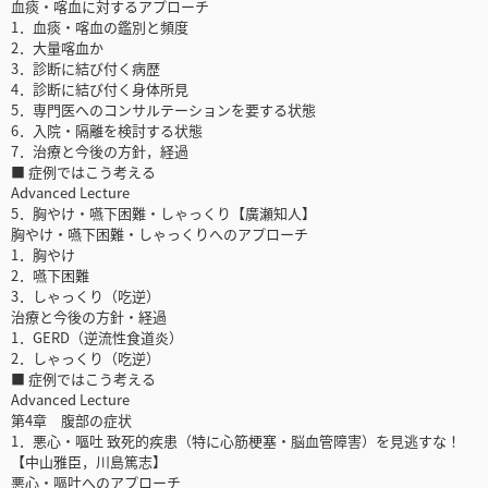
血痰・喀血に対するアプローチ
1．血痰・喀血の鑑別と頻度
2．大量喀血か
3．診断に結び付く病歴
4．診断に結び付く身体所見
5．専門医へのコンサルテーションを要する状態
6．入院・隔離を検討する状態
7．治療と今後の方針，経過
■ 症例ではこう考える
Advanced Lecture
5．胸やけ・嚥下困難・しゃっくり【廣瀬知人】
胸やけ・嚥下困難・しゃっくりへのアプローチ
1．胸やけ
2．嚥下困難
3．しゃっくり（吃逆）
治療と今後の方針・経過
1．GERD（逆流性食道炎）
2．しゃっくり（吃逆）
■ 症例ではこう考える
Advanced Lecture
第4章 腹部の症状
1．悪心・嘔吐 致死的疾患（特に心筋梗塞・脳血管障害）を見逃すな！
【中山雅臣，川島篤志】
悪心・嘔吐へのアプローチ