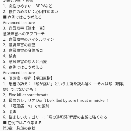
治療と方針・経過
1．急性のめまい：BPPVなど
2．慢性のめまい：心因性めまい
■ 症例ではこう考える
Advanced Lecture
3．意識障害【笹木 晋】
意識障害へのアプローチ
1．意識障害のバイタルサイン
2．意識障害の病歴
3．意識障害の身体所見
4．検査
5．意識障害の原因と治療
6．症例ではこう考える
Advanced Lecture
4．咽頭痛・嗄声【岸田直樹】
1．患者の訴え：「喉が痛い」という主訴を読み解く ―それは喉（咽喉
頭）ではないかも！
2．Five killer sore throats
3．最悪のシナリオ Don’t be killed by sore throat mimicker！
4．「咽頭痛＋α」での鑑別
5．嗄声
6．悩ましいカテゴリー：“喉の違和感”程度の主訴に強くなる
■ 症例ではこう考える
第3章 胸部の症状