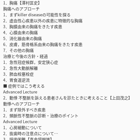
1．胸痛【澤村匡史】
胸痛へのアプローチ
1．まずkiller diseaseの可能性を探る
2．虚血性心疾患以外の疾患に特徴的な胸痛
3．胸膜由来の胸痛をきたす疾患
4．心膜由来の胸痛
5．消化器由来の胸痛
6．皮膚，筋骨格系由来の胸痛をきたす疾患
7．その他の胸痛
治療と今後の方針・経過
1．急性冠症候群，安定狭心症
2．急性大動脈解離
3．肺血栓塞栓症
4．胃食道逆流
■ 症例ではこう考える
Advanced Lecture
2．動悸 不整脈を訴える患者さんを診たときに考えること【上田茂之】
動悸へのアプローチ
1．まず除外すべき疾患
2．頻脈性不整脈の診断・治療のポイント
Advanced Lecture
1．心房細動について
2．抜歯時の注意点について…
3．呼吸困難【喜舎場朝雄】