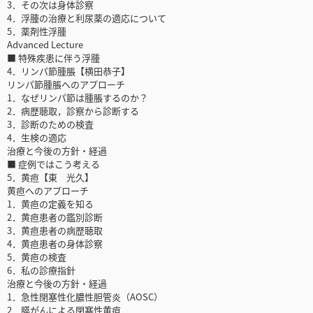
3．その次は身体診察
4．浮腫の治療と利尿薬の適応について
5．薬剤性浮腫
Advanced Lecture
■ 特殊疾患に伴う浮腫
4．リンパ節腫脹【横田恭子】
リンパ節腫脹へのアプローチ
1．なぜリンパ節は腫脹するのか？
2．病歴聴取，診察から診断する
3．診断のための検査
4．生検の適応
治療と今後の方針・経過
■ 症例ではこう考える
5．黄疸【東 光久】
黄疸へのアプローチ
1．黄疸の定義を知る
2．黄疸患者の鑑別診断
3．黄疸患者の病歴聴取
4．黄疸患者の身体診察
5．黄疸の検査
6．私の診療指針
治療と今後の方針・経過
1．急性閉塞性化膿性胆管炎（AOSC）
2．膵がんによる閉塞性黄疸