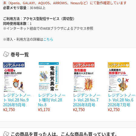
末（Xperia、GALAXY、AQUOS、ARROWS、Nexusなど）にて動作確認しています
必要メモリ容量
30 MB以上
ご利用方法
アクセス型配信サービス（買切型）
同時使用端末数
1
※インターネット経由でのWEBブラウザによるアクセス参照
※導入・利用方法の詳細は
こちら
巻号一覧
レジデントノー
レジデントノー
レジデントノー
レジデントノー
ト Vol.28 No.9
ト増刊 Vol.28
ト Vol.28 No.7
ト Vol.28 No.6
2026年9月号
No.8
2026年8月号
2026年7月号
¥2,750
¥5,170
¥2,750
¥2,750
この商品を買った人は、こんな商品も買っています。