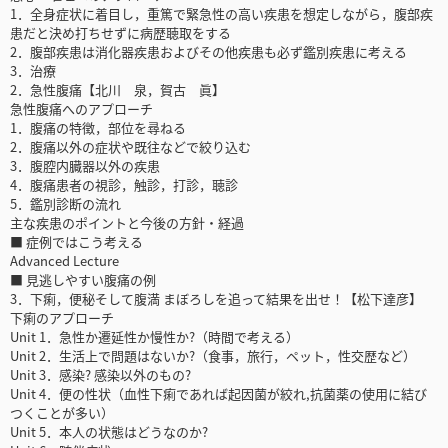
1．全身症状に着目し，重篤で緊急性の高い疾患を想定しながら，腹部疾
患だと決め打ちせずに病歴聴取をする
2．腹部疾患は消化器疾患およびその他疾患も必ず鑑別疾患に考える
3．治療
2．急性腹痛【北川 泉，賀古 眞】
急性腹痛へのアプローチ
1．腹痛の特徴，部位を尋ねる
2．腹痛以外の症状や既往などで絞り込む
3．腹腔内臓器以外の疾患
4．腹痛患者の視診，触診，打診，聴診
5．鑑別診断の流れ
主な疾患のポイントと今後の方針・経過
■ 症例ではこう考える
Advanced Lecture
■ 見逃しやすい腹痛の例
3．下痢，便秘そして腹満 まぼろしを追って結果を出せ！【松下達彦】
下痢のアプローチ
Unit 1．急性か遷延性か慢性か?（時間で考える）
Unit 2．生活上で問題はないか?（食事，旅行，ペット，性交歴など）
Unit 3．感染? 感染以外のもの?
Unit 4．便の性状（血性下痢であれば起因菌が絞れ,抗菌薬の使用に結び
つくことが多い）
Unit 5．本人の状態はどうなのか?