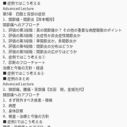
■ 症例ではこう考える
Advanced Lecture
第5章 四肢と背部の症状
1．関節痛・関節炎【岸本暢将】
関節痛へのアプローチ
1．評価の第1段階：真の関節痛か？ その他の重要な病歴聴取のポイント
2．評価の第2段階：炎症性か非炎症性関節炎か
3．評価の第3段階：単関節炎か，多関節炎か
4．評価の第4段階：関節炎の分布はどうか
5．評価の第5段階：関節炎の広がりはどうか
6．症例ではこう考える①
7．診断のフローチャート
治療と今後の方針・経過
■ 症例ではこう考える②
■ 症例のまとめ
Advanced Lecture
2．頸部痛，腰痛・背部痛【吉田 剛，金城光代】
頸部痛へのアプローチ
1．まず除外すべき疾患・徴候
2．病歴
3．身体診察
4．検査・治療と今後の方針
■ 症例1ではこう考える
腰痛・背部痛へのアプローチ