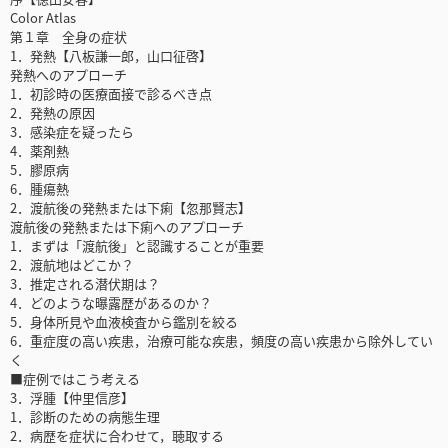
Color Atlas
第１章 全身の症状
1．発熱【八板謙一郎，山口征啓】
発熱へのアプローチ
1．初診時の医療面接で診るべき点
2．発熱の原因
3．感染症を疑ったら
4．薬剤熱
5．膠原病
6．腫瘍熱
2．渡航後の発熱または下痢【忽那賢志】
渡航後の発熱または下痢へのアプローチ
1．まずは「渡航後」と認識することが重要
2．渡航地はどこか？
3．推定される潜伏期は？
4．どのような曝露歴があるのか？
5．身体所見や血液検査から鑑別を絞る
6．重症度の高い疾患，治療可能な疾患，頻度の高い疾患から除外してい
く
■症例ではこう考える
3．浮腫【仲里信彦】
1．診断のための病態生理
2．病歴を症状に合わせて，聴取する