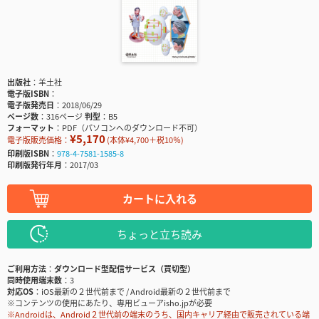
出版社
羊土社
電子版ISBN
電子版発売日
2018/06/29
ページ数
316ページ
判型
B5
フォーマット
PDF（パソコンへのダウンロード不可）
¥5,170
電子版販売価格：
(本体¥4,700＋税10％)
印刷版ISBN
978-4-7581-1585-8
印刷版発行年月
2017/03
カートに入れる
ちょっと立ち読み
ご利用方法
ダウンロード型配信サービス（買切型）
同時使用端末数
3
対応OS
iOS最新の２世代前まで / Android最新の２世代前まで
※コンテンツの使用にあたり、専用ビューアisho.jpが必要
※Androidは、Android２世代前の端末のうち、国内キャリア経由で販売されている端