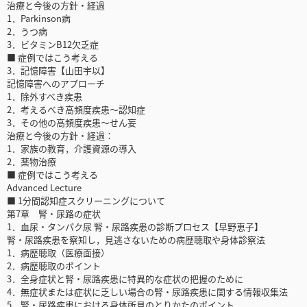
治療と今後の方針・経過
1．Parkinson病
2．うつ病
3．ビタミンB12欠乏症
■ 症例ではこう考える
3．記憶障害【山田宇以】
記憶障害へのアプローチ
1．除外すべき疾患
2．考えるべき高頻度疾患〜認知症
3．その他の高頻度疾患〜せん妄
治療と今後の方針・経過：
1．家族の教育，介護資源の導入
2．薬物治療
■ 症例ではこう考える
Advanced Lecture
■ 1分間認知症スクリーニングについて
第7章 腎・尿路の症状
1．血尿・タンパク尿 腎・尿路疾患の診断プロセス【早野恵子】
腎・尿路疾患を察知し，見逃さないための病歴聴取や身体診察法
1．病歴聴取（医療面接）
2．病歴聴取のポイント
3．全身症状と腎・尿路疾患に特異的な症状の把握のために
4．無症状または症状に乏しい場合の腎・尿路疾患に関する情報収集法
5．腎・尿路疾患における身体所見のとりかたのポイント