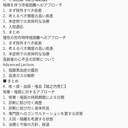
喘鳴を伴う呼吸困難へのアプローチ
1．まず除外すべき疾患
2．考えるべき頻度の高い疾患
3．本症例での具体的な治療
4．入院適応
5．まとめ
慢性の労作時呼吸困難へのアプローチ
1．まず除外すべき疾患
2．考えるべき頻度の高い疾患
3．本症例での具体的な治療
高齢者の心不全の診断について
Advanced Lecture
1．低酸素血症の鑑別
2．血液ガスの解釈
■ まとめ
4．咳・痰・血痰・喀血【堀之内秀仁】
咳嗽・喀痰に対するアプローチ
1．咳嗽・喀痰の持続期間による分類
2．診断に結び付く病歴
3．診断に結び付く身体所見
4．専門医へのコンサルテーションを要する状態
5．入院・隔離を考慮する状態
6．治療と今後の方針，経過