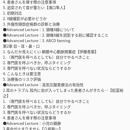
4. 患者さんを帰す際の注意事項
5. 追突されて首が重たい【濱口隼人】
1. 初期対応
2. X線撮影が必要かどうか
3. 外傷性頸部症候群の診断と治療
●Advanced Lecture：1. 頸椎X線について
●Advanced Lecture：2. 頸椎X線を読影する前に確認すること
●Advanced Lecture：3. ABCD fanning
第2章 目・耳・鼻・口
1. なんだか見えにくい 網膜中心動脈閉塞症【伊藤香葉】
1. （専門医を呼べるとしても）自分でやるべきこと
2. 専門医を呼ぶべきか，呼ぶタイミング
3. 専門医を呼べない状況ならどうするか
4. こんなときは要注意
5. 治療後のリスク評価
●Advanced Lecture：高気圧酸素療法の有効性
2.耳のトラブル 耳内に虫が入ってしまった患者さんがきたら…【舩冨裕
之】
1. （専門医を呼べるとしても）自分でやるべきこと
2. 専門医を呼ぶべきか，呼ぶタイミング
3. 専門医を呼べない状況ならどうするか
4. 患者さんを帰す際の注意事項
●Advanced Lecture：小児の鎮静
3.鼻血が止まりません【八坂剛一】