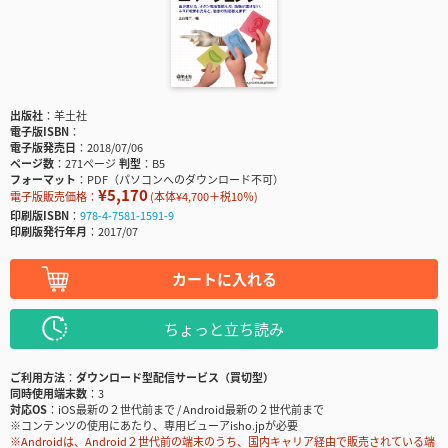
出版社
羊土社
電子版ISBN
電子版発売日
2018/07/06
ページ数
271ページ
判型
B5
フォーマット
PDF（パソコンへのダウンロード不可）
¥5,170
電子版販売価格：
(本体¥4,700＋税10％)
印刷版ISBN
978-4-7581-1591-9
印刷版発行年月
2017/07
カートに入れる
ちょっと立ち読み
ご利用方法
ダウンロード型配信サービス（買切型）
同時使用端末数
3
対応OS
iOS最新の２世代前まで / Android最新の２世代前まで
※コンテンツの使用にあたり、専用ビューアisho.jpが必要
※Androidは、Android２世代前の端末のうち、国内キャリア経由で販売されている端