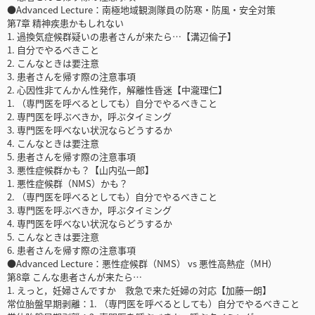
●Advanced Lecture：南極地域観測隊員の防寒・防風・安全対策
第7章 精神疾患かもしれない
1. 過換気症候群疑いの患者さんが来たら…【溝辺倫子】
1. 自分でやるべきこと
2. こんなときは要注意
3. 患者さんを帰す際の注意事項
2. 心因性非てんかん性発作，解離性昏迷【中瀧理仁】
1. （専門医を呼べるとしても）自分でやるべきこと
2. 専門医を呼ぶべきか，呼ぶタイミング
3. 専門医を呼べない状況ならどうするか
4. こんなときは要注意
5. 患者さんを帰す際の注意事項
3. 悪性症候群かも？【山内弘一郎】
1. 悪性症候群（NMS）かも？
2. （専門医を呼べるとしても）自分でやるべきこと
3. 専門医を呼ぶべきか，呼ぶタイミング
4. 専門医を呼べない状況ならどうするか
5. こんなときは要注意
6. 患者さんを帰す際の注意事項
●Advanced Lecture：悪性症候群（NMS） vs 悪性高熱症（MH）
第8章 こんな患者さんが来たら…
1. えっと，妊婦さんですか 救急で来た妊婦の対応【加藤一朗】
常位胎盤早期剥離：1. （専門医を呼べるとしても）自分でやるべきこと