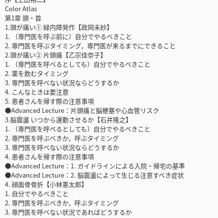
Color Atlas
第1章 頭・首
1.頭が痛い① 緑内障発作【政岡未紗】
1. （専門医を呼ぶ前に）自分でやるべきこと
2. 専門医を呼ぶタイミング，専門医が来るまでにできること
2.頭が痛い② 片頭痛【乙宗佳奈子】
1. （専門医を呼べるとしても）自分でやるべきこと
2. 薬を飲むタイミング
3. 専門医を呼べない状況ならどうするか
4. こんなときは要注意
5. 患者さんを帰す際の注意事項
●Advanced Lecture：片頭痛と脳梗塞や心血管リスク
3.脳震盪 いつから運動させるか【石井隆之】
1. （専門医を呼べるとしても）自分でやるべきこと
2. 専門医を呼ぶべきか，呼ぶタイミング
3. 専門医を呼べない状況ならどうするか
4. 患者さんを帰す際の注意事項
●Advanced Lecture：1. ガイドラインによる入院・帰宅の基準
●Advanced Lecture：2. 脳震盪によって生じる注意すべき症状
4. 顔面骨骨折【小林憲太郎】
1. 自分でやるべきこと
2. 専門医を呼ぶべきか，呼ぶタイミング
3. 専門医を呼べない状況であればどうするか