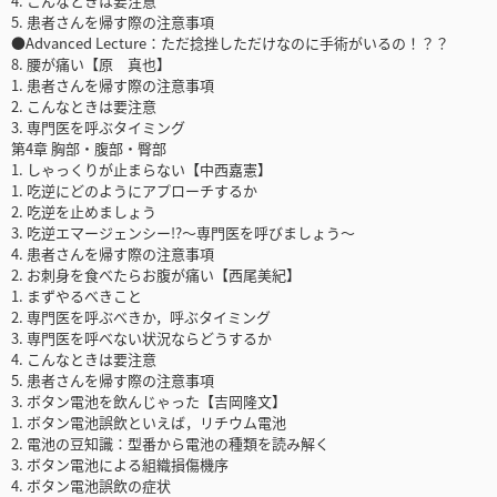
4. こんなときは要注意
5. 患者さんを帰す際の注意事項
●Advanced Lecture：ただ捻挫しただけなのに手術がいるの！？？
8. 腰が痛い【原 真也】
1. 患者さんを帰す際の注意事項
2. こんなときは要注意
3. 専門医を呼ぶタイミング
第4章 胸部・腹部・臀部
1. しゃっくりが止まらない【中西嘉憲】
1. 吃逆にどのようにアプローチするか
2. 吃逆を止めましょう
3. 吃逆エマージェンシー!?～専門医を呼びましょう～
4. 患者さんを帰す際の注意事項
2. お刺身を食べたらお腹が痛い【西尾美紀】
1. まずやるべきこと
2. 専門医を呼ぶべきか，呼ぶタイミング
3. 専門医を呼べない状況ならどうするか
4. こんなときは要注意
5. 患者さんを帰す際の注意事項
3. ボタン電池を飲んじゃった【吉岡隆文】
1. ボタン電池誤飲といえば，リチウム電池
2. 電池の豆知識：型番から電池の種類を読み解く
3. ボタン電池による組織損傷機序
4. ボタン電池誤飲の症状