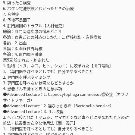
5. 疑ったら検査
6. ボタン電池誤飲とわかったときの治療
7. 合併症
8. 予後不良因子
4. 肛門周囲のトラブル【大村健史】
総論：肛門関連疾患の悩みどころ
各論：疾患ごとの対応のしかた：1. 痔核脱出・嵌頓痔核
各論：2. 出血
各論：3. 血栓性外痔核
各論：4. 肛門周囲膿瘍
第5章 咬まれた・刺された
1. 動物（イヌ，ネコ，ヒト，シカ！）に咬まれた【川口竜助】
1. （専門医を呼べるとしても）自分でやるべきこと
2. 専門医を呼ぶタイミング
3. 専門医を呼べない状況ならどうするか
4. 患者さんを帰すときの注意事項
●Advanced Lecture：1. Capnocytophaga canimorsus感染症（カプノ
サイトファーガ）
●Advanced Lecture：2. 猫ひっかき病（Bartonella henslae）
●Advanced Lecture：3. サル咬傷
2. ヘビに咬まれた！マムシ，ヤマカガシなど毒ヘビに咬まれたときの対
処法・抗毒素の安全な使用法【関 義元】
1. （専門医を呼べるとしても）自分でやるべきこと
2. 専門医を呼ぶべきか，呼ぶタイミング