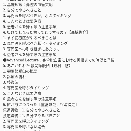
1. 基礎知識：鼻腔の血管支配
2. 自分でやるべきこと
3. 専門医を呼ぶべきか，呼ぶタイミング
4. こんなときは要注意
5. 患者さんを帰す際の注意事項
4. 抜けてしまった歯ってどうするの？【髙橋俊介】
1. まず初療医がやるべきことは
2. 専門医を呼ぶべき状況・タイミング
3. 専門医への引き継ぎにあたって
4. 患者さんを帰す際の注意事項
●Advanced Lecture：完全脱臼歯における再植までの時間と予後
5. あごが外れた 顎関節脱臼【野村 悠】
1. 顎関節脱臼の概要
2. 診療の流れ
3. 整復法
4. 専門医を呼ぶタイミング
5. こんなときは要注意
6. 患者さんを帰す際の注意事項
6. 餅が喉につまった【重冨雄哉，谷浦博之】
気道異物：1. 自分でやるべきこと
食道異物：1. 自分でやるべきこと
2. 専門医を呼ぶタイミング
3. 専門医を呼べない場合