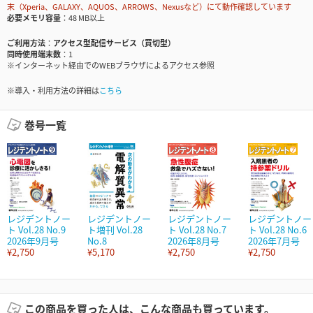
末（Xperia、GALAXY、AQUOS、ARROWS、Nexusなど）にて動作確認しています
必要メモリ容量
48 MB以上
ご利用方法
アクセス型配信サービス（買切型）
同時使用端末数
1
※インターネット経由でのWEBブラウザによるアクセス参照
※導入・利用方法の詳細は
こちら
巻号一覧
レジデントノー
レジデントノー
レジデントノー
レジデントノー
ト Vol.28 No.9
ト増刊 Vol.28
ト Vol.28 No.7
ト Vol.28 No.6
2026年9月号
No.8
2026年8月号
2026年7月号
¥2,750
¥5,170
¥2,750
¥2,750
この商品を買った人は、こんな商品も買っています。