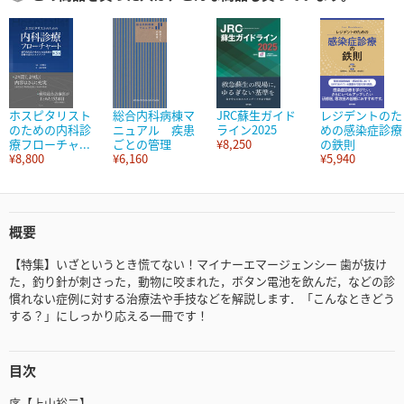
ホスピタリスト
総合内科病棟マ
JRC蘇生ガイド
レジデントのた
のための内科診
ニュアル 疾患
ライン2025
めの感染症診療
療フローチャ...
ごとの管理
¥8,250
の鉄則
¥8,800
¥6,160
¥5,940
概要
【特集】いざというとき慌てない！マイナーエマージェンシー 歯が抜け
た，釣り針が刺さった，動物に咬まれた，ボタン電池を飲んだ，などの診
慣れない症例に対する治療法や手技などを解説します．「こんなときどう
する？」にしっかり応える一冊です！
目次
序【上山裕二】