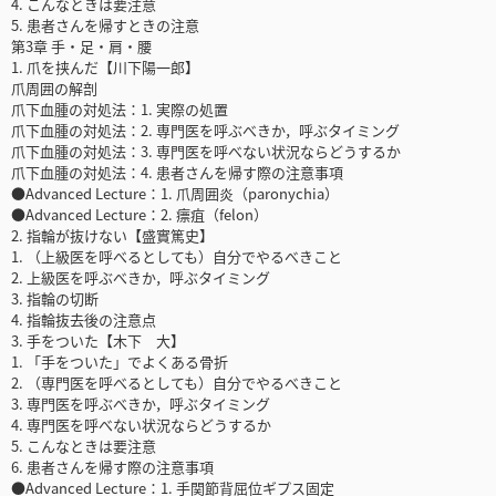
4. こんなときは要注意
5. 患者さんを帰すときの注意
第3章 手・足・肩・腰
1. 爪を挟んだ【川下陽一郎】
爪周囲の解剖
爪下血腫の対処法：1. 実際の処置
爪下血腫の対処法：2. 専門医を呼ぶべきか，呼ぶタイミング
爪下血腫の対処法：3. 専門医を呼べない状況ならどうするか
爪下血腫の対処法：4. 患者さんを帰す際の注意事項
●Advanced Lecture：1. 爪周囲炎（paronychia）
●Advanced Lecture：2. 瘭疽（felon）
2. 指輪が抜けない【盛實篤史】
1. （上級医を呼べるとしても）自分でやるべきこと
2. 上級医を呼ぶべきか，呼ぶタイミング
3. 指輪の切断
4. 指輪抜去後の注意点
3. 手をついた【木下 大】
1. 「手をついた」でよくある骨折
2. （専門医を呼べるとしても）自分でやるべきこと
3. 専門医を呼ぶべきか，呼ぶタイミング
4. 専門医を呼べない状況ならどうするか
5. こんなときは要注意
6. 患者さんを帰す際の注意事項
●Advanced Lecture：1. 手関節背屈位ギプス固定