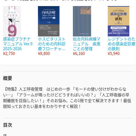
感染症プラチナ
ホスピタリスト
総合内科病棟マ
レジデントのた
マニュアル Ver.9
のための内科診
ニュアル 疾患
めの感染症診療
2025-2026
療フローチャ...
ごとの管理
の鉄則
¥2,750
¥8,800
¥6,160
¥5,940
概要
【特集】人工呼吸管理 はじめの一歩 「モードの使い分けがわからな
い…」「アラームが鳴ったけどどうすればいいの？」「人工呼吸器の早
期離脱を目指したい！」そのお悩み，この1冊で全て解決できます！最低
限知っておきたい基本をわかりやすく解説！
目次
序