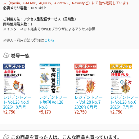
末（Xperia、GALAXY、AQUOS、ARROWS、Nexusなど）にて動作確認しています
必要メモリ容量
18 MB以上
ご利用方法
アクセス型配信サービス（買切型）
同時使用端末数
1
※インターネット経由でのWEBブラウザによるアクセス参照
※導入・利用方法の詳細は
こちら
巻号一覧
レジデントノー
レジデントノー
レジデントノー
レジデントノー
ト Vol.28 No.9
ト増刊 Vol.28
ト Vol.28 No.7
ト Vol.28 No.6
2026年9月号
No.8
2026年8月号
2026年7月号
¥2,750
¥5,170
¥2,750
¥2,750
この商品を買った人は、こんな商品も買っています。