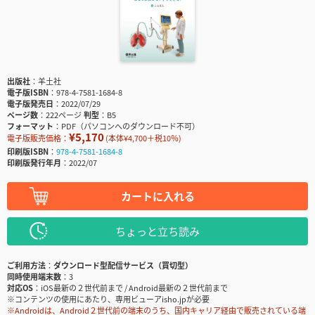
出版社
羊土社
電子版ISBN
978-4-7581-1684-8
電子版発売日
2022/07/29
ページ数
222ページ
判型
B5
フォーマット
PDF（パソコンへのダウンロード不可）
¥5,170
電子版販売価格：
(本体¥4,700＋税10％)
印刷版ISBN
978-4-7581-1684-8
印刷版発行年月
2022/07
カートに入れる
ちょっと立ち読み
ご利用方法
ダウンロード型配信サービス（買切型）
同時使用端末数
3
対応OS
iOS最新の２世代前まで / Android最新の２世代前まで
※コンテンツの使用にあたり、専用ビューアisho.jpが必要
※Androidは、Android２世代前の端末のうち、国内キャリア経由で販売されている端