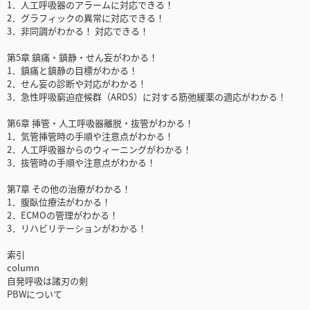
1．人工呼吸器のアラームに対応できる！
2．グラフィックの異常に対応できる！
3．非同調がわかる！ 対応できる！
第5章 鎮痛・鎮静・せん妄がわかる！
1．鎮痛と鎮静の目標がわかる！
2．せん妄の診断や対応がわかる！
3．急性呼吸窮迫症候群（ARDS）に対する筋弛緩薬の適応がわかる！
第6章 挿管・人工呼吸器離脱・抜管がわかる！
1．気管挿管時の手順や注意点がわかる！
2．人工呼吸器からのウィーニングがわかる！
3．抜管時の手順や注意点がわかる！
第7章 その他の治療がわかる！
1．腹臥位療法がわかる！
2．ECMOの管理がわかる！
3．リハビリテーションがわかる！
索引
column
自発呼吸は諸刃の剣
PBWについて