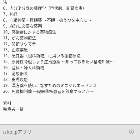
法
6．内分泌分野の薬理学（甲状腺、副腎疾患）
7．神経
8．向精神薬・睡眠薬 ～不眠・抑うつを中心に～
9．麻酔に必要な薬剤
10．感染症に対する薬物療法
11．がん薬物療法
12．関節リウマチ
13．血液疾患
14．感覚器（眼科領域）に用いる薬物療法
15．原発性骨粗しょう症治療薬 ～知っておきたい基礎知識～
16．産科・婦人科領域
17．泌尿器系
18．皮膚疾患
19．漢方薬を使いこなすためのミニマルエッセンス
20．免疫抑制薬 ～臓器移植患者を診察するとき～
索引
執筆者一覧
isho.jpアプリ