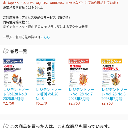
末（Xperia、GALAXY、AQUOS、ARROWS、Nexusなど）にて動作確認しています
必要メモリ容量
18 MB以上
ご利用方法
アクセス型配信サービス（買切型）
同時使用端末数
1
※インターネット経由でのWEBブラウザによるアクセス参照
※導入・利用方法の詳細は
こちら
巻号一覧
レジデントノー
レジデントノー
レジデントノー
レジデントノー
ト Vol.28 No.9
ト増刊 Vol.28
ト Vol.28 No.7
ト Vol.28 No.6
2026年9月号
No.8
2026年8月号
2026年7月号
¥2,750
¥5,170
¥2,750
¥2,750
この商品を買った人は、こんな商品も買っています。