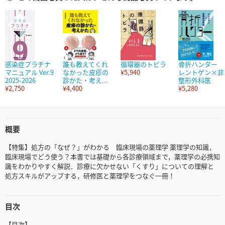
感染症プラチナ
誰も教えてくれ
循環器のトビラ
骨折ハンター
マニュアル Ver.9
なかった皮疹の
¥5,940
レントゲン×非
2025-2026
診かた・考え...
整形外科医
¥2,750
¥4,400
¥5,280
概要
【特集】処方の「なぜ？」がわかる 臨床現場の薬理学 薬理学の知識，
臨床現場でどう使う？本書では基礎から各診療領域まで，薬理学の必携知
識をわかりやすく解説．診療に欠かせない「くすり」についての理解と
処方スキルがアップする，研修医と薬理学をつなぐ一冊！
目次
【目次】