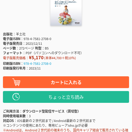
出版社
羊土社
電子版ISBN
978-4-7581-2708-0
電子版発売日
2023/12/11
ページ数
272ページ
判型
B5
フォーマット
PDF（パソコンへのダウンロード不可）
¥5,170
電子版販売価格：
(本体¥4,700＋税10％)
印刷版ISBN
978-4-7581-2708-0
印刷版発行年月
2023/11
カートに入れる
ちょっと立ち読み
ご利用方法
ダウンロード型配信サービス（買切型）
同時使用端末数
3
対応OS
iOS最新の２世代前まで / Android最新の２世代前まで
※コンテンツの使用にあたり、専用ビューアisho.jpが必要
※Androidは、Android２世代前の端末のうち、国内キャリア経由で販売されている端