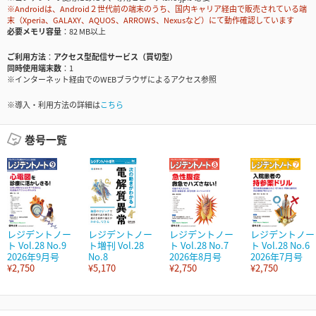
※Androidは、Android２世代前の端末のうち、国内キャリア経由で販売されている端
末（Xperia、GALAXY、AQUOS、ARROWS、Nexusなど）にて動作確認しています
必要メモリ容量
82 MB以上
ご利用方法
アクセス型配信サービス（買切型）
同時使用端末数
1
※インターネット経由でのWEBブラウザによるアクセス参照
※導入・利用方法の詳細は
こちら
巻号一覧
レジデントノー
レジデントノー
レジデントノー
レジデントノー
ト Vol.28 No.9
ト増刊 Vol.28
ト Vol.28 No.7
ト Vol.28 No.6
2026年9月号
No.8
2026年8月号
2026年7月号
¥2,750
¥5,170
¥2,750
¥2,750