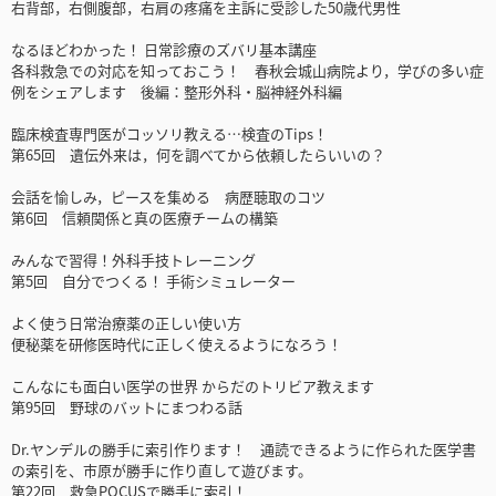
右背部，右側腹部，右肩の疼痛を主訴に受診した50歳代男性
なるほどわかった！ 日常診療のズバリ基本講座
各科救急での対応を知っておこう！ 春秋会城山病院より，学びの多い症
例をシェアします 後編：整形外科・脳神経外科編
臨床検査専門医がコッソリ教える…検査のTips！
第65回 遺伝外来は，何を調べてから依頼したらいいの？
会話を愉しみ，ピースを集める 病歴聴取のコツ
第6回 信頼関係と真の医療チームの構築
みんなで習得！外科手技トレーニング
第5回 自分でつくる！ 手術シミュレーター
よく使う日常治療薬の正しい使い方
便秘薬を研修医時代に正しく使えるようになろう！
こんなにも面白い医学の世界 からだのトリビア教えます
第95回 野球のバットにまつわる話
Dr.ヤンデルの勝手に索引作ります！ 通読できるように作られた医学書
の索引を、市原が勝手に作り直して遊びます。
第22回 救急POCUSで勝手に索引！