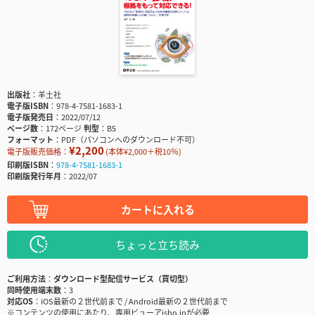
出版社
羊土社
電子版ISBN
978-4-7581-1683-1
電子版発売日
2022/07/12
ページ数
172ページ
判型
B5
フォーマット
PDF（パソコンへのダウンロード不可）
¥2,200
電子版販売価格：
(本体¥2,000＋税10％)
印刷版ISBN
978-4-7581-1683-1
印刷版発行年月
2022/07
カートに入れる
ちょっと立ち読み
ご利用方法
ダウンロード型配信サービス（買切型）
同時使用端末数
3
対応OS
iOS最新の２世代前まで / Android最新の２世代前まで
※コンテンツの使用にあたり、専用ビューアisho.jpが必要