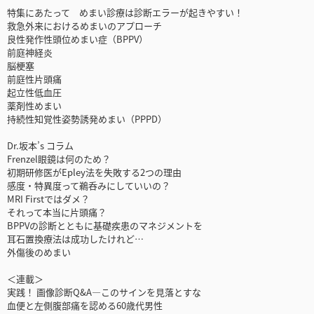
特集にあたって めまい診療は診断エラーが起きやすい！
救急外来におけるめまいのアプローチ
良性発作性頭位めまい症（BPPV）
前庭神経炎
脳梗塞
前庭性片頭痛
起立性低血圧
薬剤性めまい
持続性知覚性姿勢誘発めまい（PPPD）
Dr.坂本’s コラム
Frenzel眼鏡は何のため？
初期研修医がEpley法を失敗する2つの理由
感度・特異度って鵜呑みにしていいの？
MRI Firstではダメ？
それって本当に片頭痛？
BPPVの診断とともに基礎疾患のマネジメントを
耳石置換療法は成功したけれど…
外傷後のめまい
＜連載＞
実践！ 画像診断Q&A―このサインを見落とすな
血便と左側腹部痛を認める60歳代男性