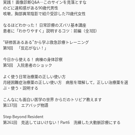
実践！ 画像診断Q&A―このサインを見落とすな
のどに違和感がある90歳代男性
咳嗽，胸部異常陰影で紹介受診した70歳代女性
なるほどわかった！ 日常診療のズバリ基本講座
患者に「わかりやすく」説明するコツ：前編（全3回）
“研修医あるある”から学ぶ救急診療トレーニング
第9回 「反応がない！」
今日から使える！ 病棟の身体診察
第5回 入院患者のショック
よく使う日常治療薬の正しい使い方
月経困難症治療薬の正しい使い方 病態を理解して，正しい治療薬を選
ぶ・使う・説明する
こんなにも面白い医学の世界 からだのトリビア教えます
第137回 エアバッグ物語
Step Beyond Resident
第261回 見逃してはいけない！Part6 洗練した大動脈診療にする