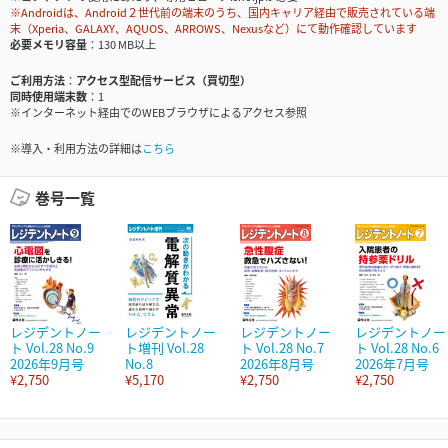
※Androidは、Android２世代前の端末のうち、国内キャリア経由で販売されている端
末（Xperia、GALAXY、AQUOS、ARROWS、Nexusなど）にて動作確認しています
必要メモリ容量
130 MB以上
ご利用方法
アクセス型配信サービス（買切型）
同時使用端末数
1
※インターネット経由でのWEBブラウザによるアクセス参照
※導入・利用方法の詳細は
こちら
巻号一覧
レジデントノー
レジデントノー
レジデントノー
レジデントノー
ト Vol.28 No.9
ト増刊 Vol.28
ト Vol.28 No.7
ト Vol.28 No.6
2026年9月号
No.8
2026年8月号
2026年7月号
¥2,750
¥5,170
¥2,750
¥2,750