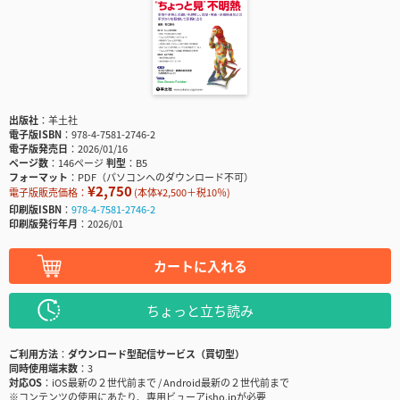
出版社
羊土社
電子版ISBN
978-4-7581-2746-2
電子版発売日
2026/01/16
ページ数
146ページ
判型
B5
フォーマット
PDF（パソコンへのダウンロード不可）
¥2,750
電子版販売価格：
(本体¥2,500＋税10％)
印刷版ISBN
978-4-7581-2746-2
印刷版発行年月
2026/01
カートに入れる
ちょっと立ち読み
ご利用方法
ダウンロード型配信サービス（買切型）
同時使用端末数
3
対応OS
iOS最新の２世代前まで / Android最新の２世代前まで
※コンテンツの使用にあたり、専用ビューアisho.jpが必要