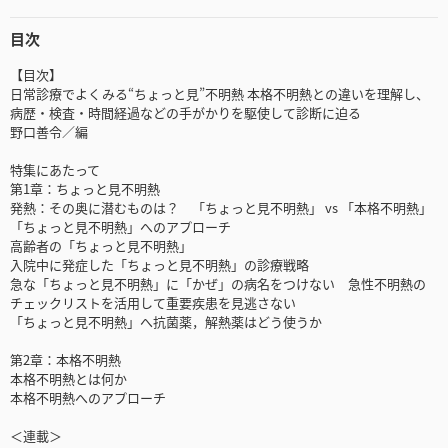
目次
【目次】
日常診療でよくみる“ちょっと見”不明熱 本格不明熱との違いを理解し、
病歴・検査・時間経過などの手がかりを駆使して診断に迫る
野口善令／編
特集にあたって
第1章：ちょっと見不明熱
発熱：その奥に潜むものは？ 「ちょっと見不明熱」 vs 「本格不明熱」
「ちょっと見不明熱」へのアプローチ
高齢者の「ちょっと見不明熱」
入院中に発症した「ちょっと見不明熱」の診療戦略
急な「ちょっと見不明熱」に「かぜ」の病名をつけない 急性不明熱の
チェックリストを活用して重要疾患を見逃さない
「ちょっと見不明熱」へ抗菌薬，解熱薬はどう使うか
第2章：本格不明熱
本格不明熱とは何か
本格不明熱へのアプローチ
＜連載＞