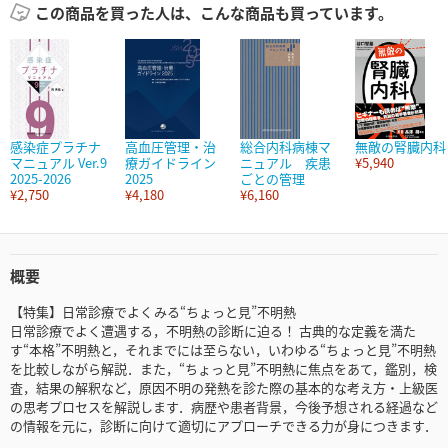
この商品を買った人は、こんな商品も買っています。
感染症プラチナ
高血圧管理・治
総合内科病棟マ
無敵の腎臓内科
マニュアル Ver.9
療ガイドライン
ニュアル 疾患
¥5,940
2025-2026
2025
ごとの管理
¥2,750
¥4,180
¥6,160
概要
【特集】日常診療でよくみる“ちょっと見”不明熱
日常診療でよく遭遇する，不明熱の診断に迫る！ 古典的な定義を満た
す“本格”不明熱と，それまでには至らない，いわゆる“ちょっと見”不明熱
を比較しながら解説．また，“ちょっと見”不明熱に焦点をあて，鑑別，検
査，結果の解釈など，原因不明の発熱を診た際の基本的な考え方・上級医
の思考プロセスを解説します．病歴や患者背景，今後予想される経過など
の情報を元に，診断に向けて適切にアプローチできる力が身につきます．