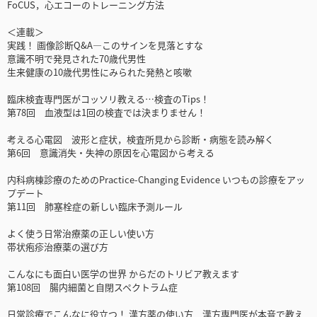
FoCUS，心エコーのトレーニング方法
＜連載＞
実践！ 画像診断Q&A―このサインを見落とすな
意識不明で発見された70歳代男性
生来健康の10歳代男性にみられた発熱と咳嗽
臨床検査専門医がコッソリ教える…検査のTips！
第78回 血液型は1回の検査では決まりません！
考える心電図 波形と症状，検査所見から診断・病態を読み解く
第6回 意識消失・失神の原因を心電図から考える
内科病棟診療のためのPractice-Changing Evidence いつもの診療をアッ
プデート
第11回 肺塞栓症の新しい臨床予測ルール
よく使う日常治療薬の正しい使い方
帯状疱疹治療薬の選び方
こんなにも面白い医学の世界 からだのトリビア教えます
第108回 腸内細菌と自閉スペクトラム症
日常診療でこんなに役立つ！ 漢方薬の使い方 漢方専門医が本音で教え