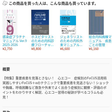
この商品を買った人は、こんな商品も買っています。
感染症プラチナ
ホスピタリスト
ジェネラリスト
総合内科病棟マ
マニュアル Ver.9
のための内科診
のための内科外
ニュアル 疾患
2025-2026
療フローチャ...
来マニュアル...
ごとの管理
¥2,750
¥8,800
¥6,600
¥6,160
概要
【特集】重要疾患を見落とさない！ 心エコー 症候別のFoCUS活用術
実践しやすいFoCUS＋αのテクニックで重要疾患を見逃さない！ショック
や胸痛，呼吸困難など救急や外来でよく出合う症候別に観察・評価のポ
イントをわかりやすく解説．心エコー習得の秘訣が学べるコラムも必
見！