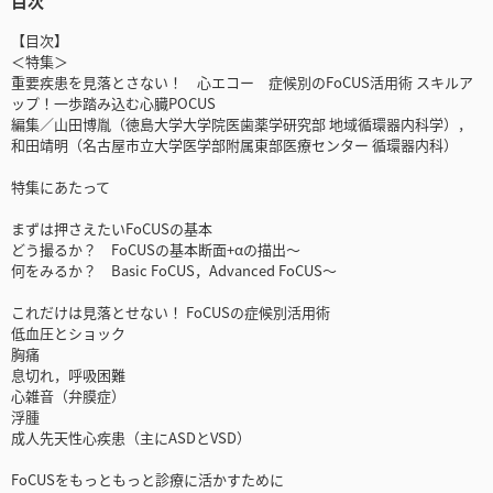
目次
【目次】
＜特集＞
重要疾患を見落とさない！ 心エコー 症候別のFoCUS活用術 スキルア
ップ！一歩踏み込む心臓POCUS
編集／山田博胤（徳島大学大学院医歯薬学研究部 地域循環器内科学），
和田靖明（名古屋市立大学医学部附属東部医療センター 循環器内科）
特集にあたって
まずは押さえたいFoCUSの基本
どう撮るか？ FoCUSの基本断面+αの描出～
何をみるか？ Basic FoCUS，Advanced FoCUS～
これだけは見落とせない！ FoCUSの症候別活用術
低血圧とショック
胸痛
息切れ，呼吸困難
心雑音（弁膜症）
浮腫
成人先天性心疾患（主にASDとVSD）
FoCUSをもっともっと診療に活かすために