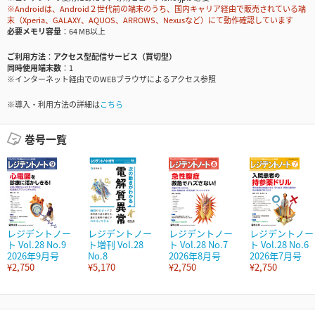
※Androidは、Android２世代前の端末のうち、国内キャリア経由で販売されている端
末（Xperia、GALAXY、AQUOS、ARROWS、Nexusなど）にて動作確認しています
必要メモリ容量
64 MB以上
ご利用方法
アクセス型配信サービス（買切型）
同時使用端末数
1
※インターネット経由でのWEBブラウザによるアクセス参照
※導入・利用方法の詳細は
こちら
巻号一覧
レジデントノー
レジデントノー
レジデントノー
レジデントノー
ト Vol.28 No.9
ト増刊 Vol.28
ト Vol.28 No.7
ト Vol.28 No.6
2026年9月号
No.8
2026年8月号
2026年7月号
¥2,750
¥5,170
¥2,750
¥2,750