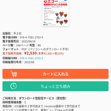
出版社
羊土社
電子版ISBN
978-4-7581-2703-5
電子版発売日
2023/08/16
ページ数
146ページ
判型
B5
フォーマット
PDF（パソコンへのダウンロード不可）
¥2,530
電子版販売価格：
(本体¥2,300＋税10％)
印刷版ISBN
978-4-7581-2703-5
印刷版発行年月
2023/08
カートに入れる
ちょっと立ち読み
ご利用方法
ダウンロード型配信サービス（買切型）
同時使用端末数
3
対応OS
iOS最新の２世代前まで / Android最新の２世代前まで
※コンテンツの使用にあたり、専用ビューアisho.jpが必要