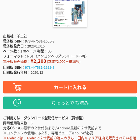
出版社
羊土社
電子版ISBN
978-4-7581-1655-8
電子版発売日
2020/12/15
ページ数
170ページ
判型
B5
フォーマット
PDF（パソコンへのダウンロード不可）
¥2,200
電子版販売価格：
(本体¥2,000＋税10％)
印刷版ISBN
978-4-7581-1655-8
印刷版発行年月
2020/12
カートに入れる
ちょっと立ち読み
ご利用方法
ダウンロード型配信サービス（買切型）
同時使用端末数
3
対応OS
iOS最新の２世代前まで / Android最新の２世代前まで
※コンテンツの使用にあたり、専用ビューアisho.jpが必要
※Androidは、Android２世代前の端末のうち、国内キャリア経由で販売されている端