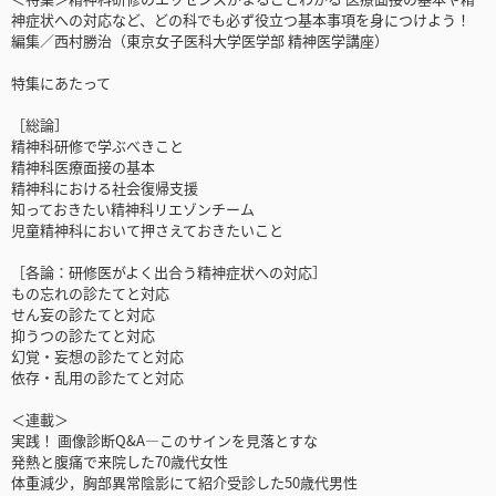
神症状への対応など、どの科でも必ず役立つ基本事項を身につけよう！
編集／西村勝治（東京女子医科大学医学部 精神医学講座）
特集にあたって
［総論］
精神科研修で学ぶべきこと
精神科医療面接の基本
精神科における社会復帰支援
知っておきたい精神科リエゾンチーム
児童精神科において押さえておきたいこと
［各論：研修医がよく出合う精神症状への対応］
もの忘れの診たてと対応
せん妄の診たてと対応
抑うつの診たてと対応
幻覚・妄想の診たてと対応
依存・乱用の診たてと対応
＜連載＞
実践！ 画像診断Q&A―このサインを見落とすな
発熱と腹痛で来院した70歳代女性
体重減少，胸部異常陰影にて紹介受診した50歳代男性