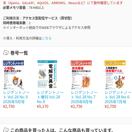
末（Xperia、GALAXY、AQUOS、ARROWS、Nexusなど）にて動作確認しています
必要メモリ容量
78 MB以上
ご利用方法
アクセス型配信サービス（買切型）
同時使用端末数
1
※インターネット経由でのWEBブラウザによるアクセス参照
※導入・利用方法の詳細は
こちら
巻号一覧
レジデントノー
レジデントノー
レジデントノー
レジデントノー
ト Vol.28 No.9
ト増刊 Vol.28
ト Vol.28 No.7
ト Vol.28 No.6
2026年9月号
No.8
2026年8月号
2026年7月号
¥2,750
¥5,170
¥2,750
¥2,750
この商品を買った人は、こんな商品も買っています。