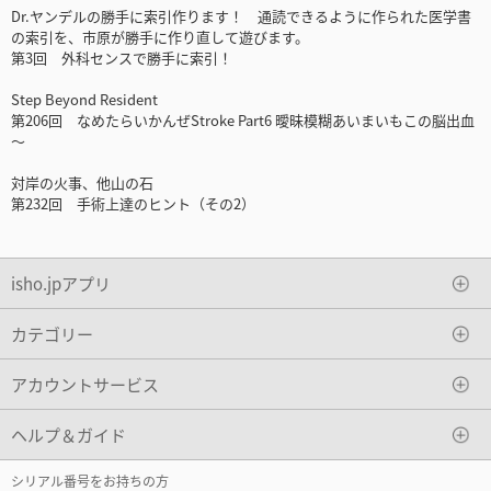
Dr.ヤンデルの勝手に索引作ります！ 通読できるように作られた医学書
の索引を、市原が勝手に作り直して遊びます。
第3回 外科センスで勝手に索引！
Step Beyond Resident
第206回 なめたらいかんぜStroke Part6 曖昧模糊あいまいもこの脳出血
～
対岸の火事、他山の石
第232回 手術上達のヒント（その2）
isho.jpアプリ
カテゴリー
アカウントサービス
ヘルプ＆ガイド
シリアル番号をお持ちの方