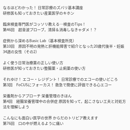
なるほどわかった！ 日常診療のズバリ基本講座
研修医も知っておきたい産業医学のキホン
臨床検査専門医がコッソリ教える…検査のTips！
第46回 超音波プローブ，清掃＆消毒しなきゃダメ！？
症例から深めるBasic Lab（基本検査所見）
第10回 原因不明の発熱と肝機能障害で紹介となった20歳代後半・妊娠
34週の女性（その2）
よく使う日常治療薬の正しい使い方
研修医が知っておきたい整腸薬・止痢薬の使い方
それゆけ！ エコー・レジデント！ 日常診療でのエコーの使いどころ
第3回 FoCUSにフォーカス！ 救急で簡便に評価できる心エコー
栄養剤からアプローチ 栄養管理のきほん
第4回 経腸栄養管理中の合併症 原因を知って，起こさない工夫と対処方
法を理解しよう
こんなにも面白い医学の世界 からだのトリビア教えます
第76回 口の中が燃えるように痛い