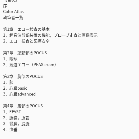
序
Color Atlas
執筆者一覧
第1章 エコー検査の基本
1．超音波診断装置の機能，プローブ走査と画像表示
2．エコー検査と医療安全
第2章 頭頸部のPOCUS
1．眼球
2．気道エコー（PEAS exam）
第3章 胸部のPOCUS
1．肺
2．心臓basic
3．心臓advanced
第4章 腹部のPOCUS
1．EFAST
2．胆嚢，胆管
3．腎臓，膀胱
4．虫垂