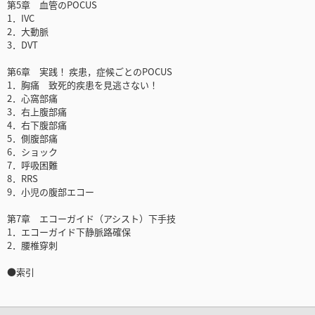
第5章 血管のPOCUS
1．IVC
2．大動脈
3．DVT
第6章 実践！ 疾患，症候ごとのPOCUS
1．胸痛 致死的疾患を見逃さない！
2．心窩部痛
3．右上腹部痛
4．右下腹部痛
5．側腹部痛
6．ショック
7．呼吸困難
8．RRS
9．小児の腹部エコー
第7章 エコーガイド（アシスト）下手技
1．エコーガイド下静脈路確保
2．腰椎穿刺
●索引