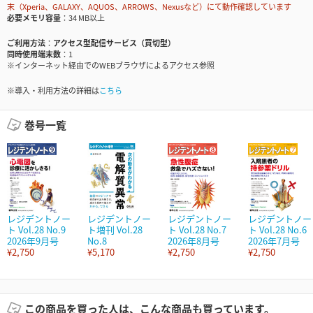
末（Xperia、GALAXY、AQUOS、ARROWS、Nexusなど）にて動作確認しています
必要メモリ容量
34 MB以上
ご利用方法
アクセス型配信サービス（買切型）
同時使用端末数
1
※インターネット経由でのWEBブラウザによるアクセス参照
※導入・利用方法の詳細は
こちら
巻号一覧
レジデントノー
レジデントノー
レジデントノー
レジデントノー
ト Vol.28 No.9
ト増刊 Vol.28
ト Vol.28 No.7
ト Vol.28 No.6
2026年9月号
No.8
2026年8月号
2026年7月号
¥2,750
¥5,170
¥2,750
¥2,750
この商品を買った人は、こんな商品も買っています。