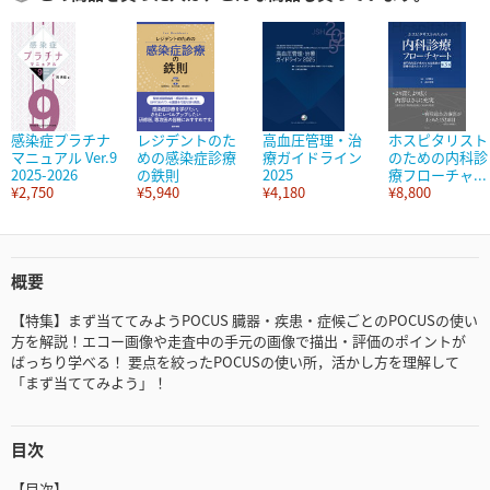
感染症プラチナ
レジデントのた
高血圧管理・治
ホスピタリスト
マニュアル Ver.9
めの感染症診療
療ガイドライン
のための内科診
2025-2026
の鉄則
2025
療フローチャ...
¥2,750
¥5,940
¥4,180
¥8,800
概要
【特集】まず当ててみようPOCUS 臓器・疾患・症候ごとのPOCUSの使い
方を解説！エコー画像や走査中の手元の画像で描出・評価のポイントが
ばっちり学べる！ 要点を絞ったPOCUSの使い所，活かし方を理解して
「まず当ててみよう」！
目次
【目次】