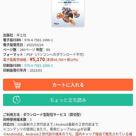
出版社
羊土社
電子版ISBN
978-4-7581-1696-1
電子版発売日
2023/03/24
ページ数
240ページ
判型
B5
フォーマット
PDF（パソコンへのダウンロード不可）
¥5,170
電子版販売価格：
(本体¥4,700＋税10％)
印刷版ISBN
978-4-7581-1696-1
印刷版発行年月
2023/03
カートに入れる
ちょっと立ち読み
ご利用方法
ダウンロード型配信サービス（買切型）
同時使用端末数
3
対応OS
iOS最新の２世代前まで / Android最新の２世代前まで
※コンテンツの使用にあたり、専用ビューアisho.jpが必要
※Androidは、Android２世代前の端末のうち、国内キャリア経由で販売されている端