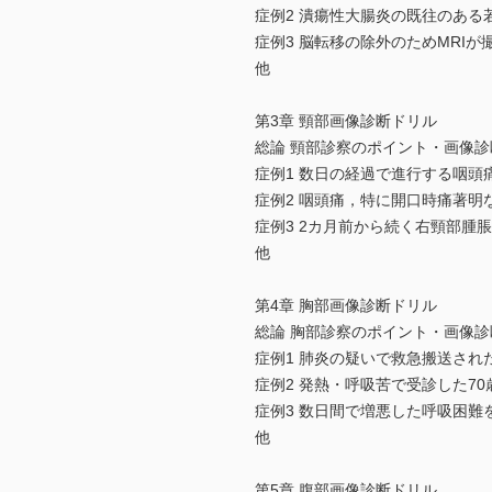
症例2 潰瘍性大腸炎の既往のある
症例3 脳転移の除外のためMRIが
他
第3章 頸部画像診断ドリル
総論 頸部診察のポイント・画像
症例1 数日の経過で進行する咽頭
症例2 咽頭痛，特に開口時痛著明
症例3 2カ月前から続く右頸部腫脹
他
第4章 胸部画像診断ドリル
総論 胸部診察のポイント・画像
症例1 肺炎の疑いで救急搬送され
症例2 発熱・呼吸苦で受診した70
症例3 数日間で増悪した呼吸困難
他
第5章 腹部画像診断ドリル