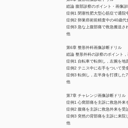
総論 腹部診察のポイント・画像
症例1 閉塞性肥大型心筋症で通院
症例2 卵巣癌術前精査中の40歳代
症例3 急な上腹部痛で救急搬送さ
他
第6章 整形外科画像診断ドリル
総論 整形外科の診察のポイント
症例1 自転車で転倒し，左腕を地
症例2 テニス中に右手をついて受
症例3 転倒し，左半身を打撲した
他
第7章 チャレンジ画像診断ドリル
症例1 心窩部痛を主訴に救急外来
症例2 腹痛を主訴に救急外来を受
症例3 突然の背部痛を主訴に来院
他