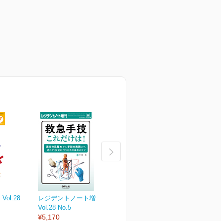
ol.28
レジデントノート増刊
レジデントノート Vol.28
レ
Vol.28 No.5
No.4
N
¥5,170
2026年6月号
2