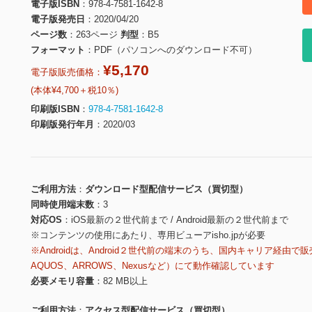
電子版ISBN
978-4-7581-1642-8
電子版発売日
2020/04/20
ページ数
263ページ
判型
B5
フォーマット
PDF（パソコンへのダウンロード不可）
¥5,170
電子版販売価格：
(本体¥4,700＋税10％)
印刷版ISBN
978-4-7581-1642-8
印刷版発行年月
2020/03
ご利用方法
ダウンロード型配信サービス（買切型）
同時使用端末数
3
対応OS
iOS最新の２世代前まで / Android最新の２世代前まで
※コンテンツの使用にあたり、専用ビューアisho.jpが必要
※Androidは、Android２世代前の端末のうち、国内キャリア経由で販
AQUOS、ARROWS、Nexusなど）にて動作確認しています
必要メモリ容量
82 MB以上
ご利用方法
アクセス型配信サービス（買切型）