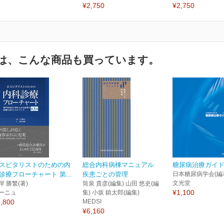
¥2,750
¥2,750
は、こんな商品も買っています。
スピタリストのための内
総合内科病棟マニュアル
糖尿病治療ガイド2
診療フローチャート 第...
疾患ごとの管理
日本糖尿病学会(編
文光堂
岸 勝繁(著)
筒泉 貴彦(編集) 山田 悠史(編
¥1,100
ーニュ
集) 小坂 鎮太郎(編集)
,800
MEDSI
¥6,160