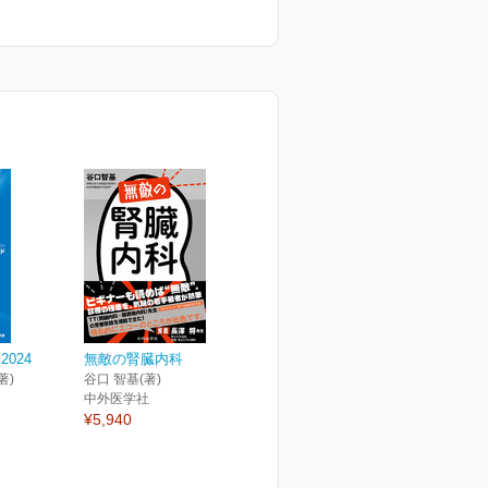
¥2,750
¥
024
無敵の腎臓内科
著)
谷口 智基(著)
中外医学社
¥5,940