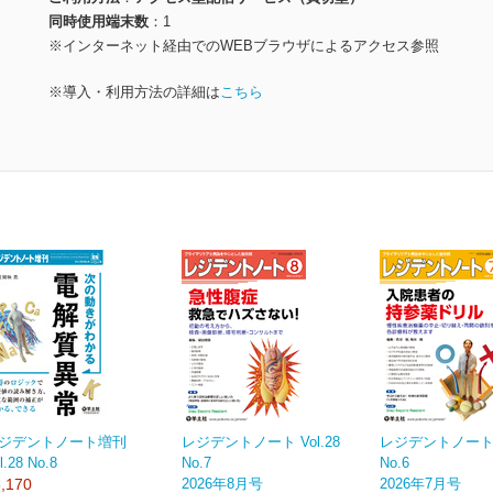
同時使用端末数
1
※インターネット経由でのWEBブラウザによるアクセス参照
※導入・利用方法の詳細は
こちら
ジデントノート増刊
レジデントノート Vol.28
レジデントノート V
l.28 No.8
No.7
No.6
,170
2026年8月号
2026年7月号