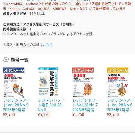
※Androidは、Android２世代前の端末のうち、国内キャリア経由で販売されている端
末（Xperia、GALAXY、AQUOS、ARROWS、Nexusなど）にて動作確認しています
必要メモリ容量
64 MB以上
ご利用方法
アクセス型配信サービス（買切型）
同時使用端末数
1
※インターネット経由でのWEBブラウザによるアクセス参照
※導入・利用方法の詳細は
こちら
巻号一覧
レジデントノー
レジデントノー
レジデントノー
レジデントノー
ト Vol.28 No.9
ト増刊 Vol.28
ト Vol.28 No.7
ト Vol.28 No.6
2026年9月号
No.8
2026年8月号
2026年7月号
¥2,750
¥5,170
¥2,750
¥2,750