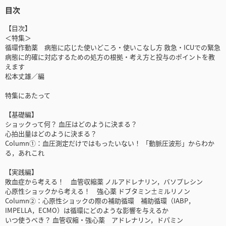
目次
【目次】
＜特集＞
循環作動薬 病態に応じた使いどころ・使いこなし方 救急・ICUでの緊急
病態に的確に対応するための処方の根拠・考え方と投与のポイントを教
えます
松本丈雄／編
特集にあたって
【基礎編】
ショックって何？ 血圧はどのように決まる？
心拍出量はどのように決まる？
Column①：血圧測定だけではもったいない！ 「動脈圧波形」からわか
る，あれこれ
【実践編】
敗血症から考える！ 血管収縮薬 ノルアドレナリン，バソプレシン
心原性ショックから考える！ 強心薬 ドブタミン±ミルリノン
Column②：心原性ショックの際の補助循環 補助循環（IABP，
IMPELLA，ECMO）は循環にどのような影響を与えるか
いつ使うべき？ 血管収縮・強心薬 アドレナリン，ドパミン