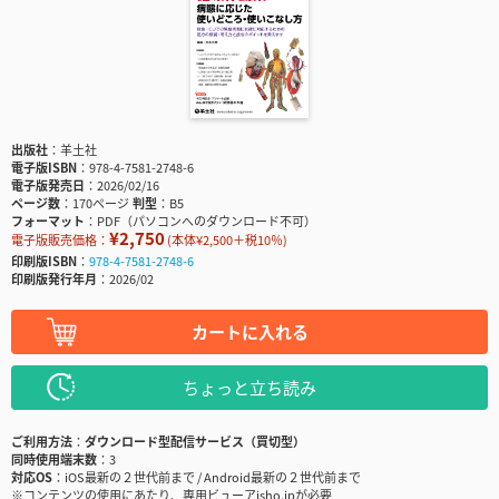
出版社
羊土社
電子版ISBN
978-4-7581-2748-6
電子版発売日
2026/02/16
ページ数
170ページ
判型
B5
フォーマット
PDF（パソコンへのダウンロード不可）
¥2,750
電子版販売価格：
(本体¥2,500＋税10％)
印刷版ISBN
978-4-7581-2748-6
印刷版発行年月
2026/02
カートに入れる
ちょっと立ち読み
ご利用方法
ダウンロード型配信サービス（買切型）
同時使用端末数
3
対応OS
iOS最新の２世代前まで / Android最新の２世代前まで
※コンテンツの使用にあたり、専用ビューアisho.jpが必要