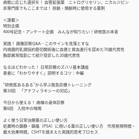
病態に応じた選択を！ 血管拡張薬 ニトログリセリン，ニカルジピン
非専門医でもここまでは！ 徐脈・頻脈時に使用する薬剤
＜連載＞
特別企画
400号記念・アンケート企画 みんなが知りたい！研修医の本音
実践！ 画像診断Q&A―このサインを見落とすな
内視鏡的乳頭括約筋切開術後に血便と貧血進行を認めた70歳代男性
胸部異常陰影にて紹介受診した20歳代男性
なるほどわかった！ 日常診療のズバリ基本講座
患者に「わかりやすく」説明するコツ：中編
“研修医あるある”から学ぶ救急診療トレーニング
第10回 「アナフィラキシーの対応」
今日から使える！ 病棟の身体診察
第6回 入院中の喘鳴
よく使う日常治療薬の正しい使い方
処置時の鎮静・鎮痛（PSA）に用いる薬の正しい使い方 作用発現時間・
最大効果時間，CSHTを踏まえた実践的思考プロセス