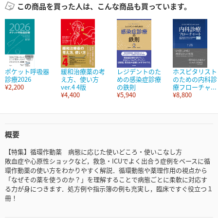
この商品を買った人は、こんな商品も買っています。
ポケット呼吸器
緩和治療薬の考
レジデントのた
ホスピタリスト
診療2026
え方、使い方
めの感染症診療
のための内科診
¥2,200
ver.4 4版
の鉄則
療フローチャ...
¥4,400
¥5,940
¥8,800
概要
【特集】循環作動薬 病態に応じた使いどころ・使いこなし方
敗血症や心原性ショックなど，救急・ICUでよく出合う症例をベースに循
環作動薬の使い方をわかりやすく解説．循環動態や薬理作用の視点から
「なぜその薬を使うのか？」を理解することで病態ごとに柔軟に対応す
る力が身につきます．処方例や指示簿の例も充実し，臨床ですぐ役立つ１
冊！