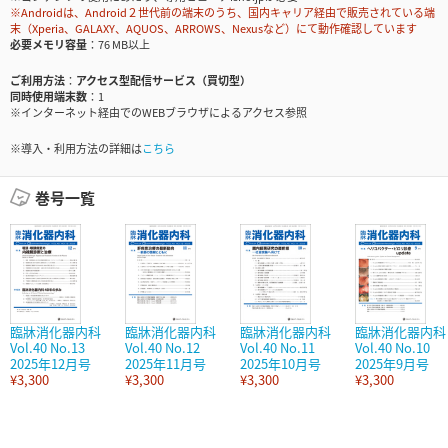
※Androidは、Android２世代前の端末のうち、国内キャリア経由で販売されている端
末（Xperia、GALAXY、AQUOS、ARROWS、Nexusなど）にて動作確認しています
必要メモリ容量
76 MB以上
ご利用方法
アクセス型配信サービス（買切型）
同時使用端末数
1
※インターネット経由でのWEBブラウザによるアクセス参照
※導入・利用方法の詳細は
こちら
巻号一覧
臨牀消化器内科
臨牀消化器内科
臨牀消化器内科
臨牀消化器内科
Vol.40 No.13
Vol.40 No.12
Vol.40 No.11
Vol.40 No.10
2025年12月号
2025年11月号
2025年10月号
2025年9月号
¥3,300
¥3,300
¥3,300
¥3,300