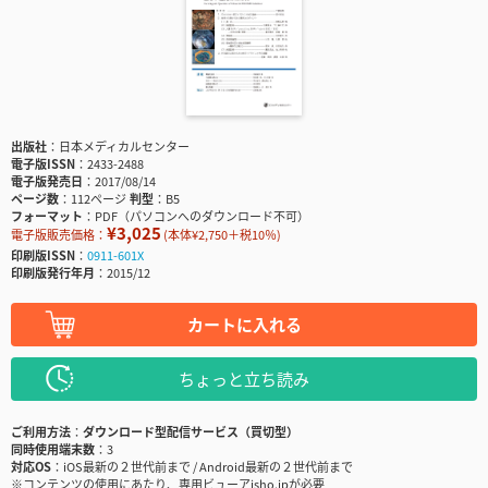
出版社
日本メディカルセンター
電子版ISSN
2433-2488
電子版発売日
2017/08/14
ページ数
112ページ
判型
B5
フォーマット
PDF（パソコンへのダウンロード不可）
¥3,025
電子版販売価格：
(本体¥2,750＋税10％)
印刷版ISSN
0911-601X
印刷版発行年月
2015/12
カートに入れる
ちょっと立ち読み
ご利用方法
ダウンロード型配信サービス（買切型）
同時使用端末数
3
対応OS
iOS最新の２世代前まで / Android最新の２世代前まで
※コンテンツの使用にあたり、専用ビューアisho.jpが必要