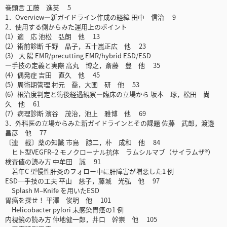
巻頭言 工藤 進英 5
1．Overview―新ガイドライン作成の経緯 田中 信治 9
2．使用する側からみた運用上のポイント
(1）適 応 池松 弘朗 他 13
(2）術前診断 千野 晶子，五十嵐正広 他 23
(3） 大 腸 EMR/precutting EMR/hybrid ESD/ESD
―手技の定義と実際 高丸 博之，斎藤 豊 他 35
(4）偶発症 吉田 直久 他 45
(5）周術期管理 村元 喬，大圃 研 他 53
(6）根治度判定と術後経過観察―臨床の立場から 坂本 琢，松田 尚
久 他 61
(7）病理診断 濱谷 茂治，池上 雅博 他 69
3．外科医の立場からみた新ガイドラインとその課題 佐藤 武郎，渡邊
昌彦 他 77
〔連 載〕薬の知識 市島 諒二，朴 成和 他 84
ヒト型VEGFR‒2 モノクローナル抗体 ラムシルマブ（サイラムザ®）
検査値の読み方 中牟田 誠 91
若年C 型慢性肝炎のフォロー中に肝障害が増悪した1 例
ESD―手技の工夫 平山 慈子，藤城 光弘 他 97
Splash M‒Knife を用いたESD
胃癌を探せ！ 平澤 俊明 他 101
Helicobacter pylori 未感染胃癌の1 例
内視鏡の読み方 仲地健一郎，井口 幹崇 他 105