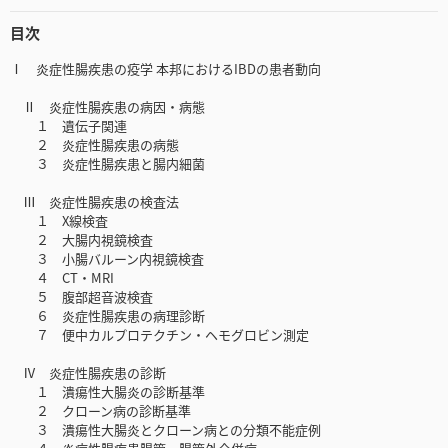
目次
Ⅰ 炎症性腸疾患の疫学 本邦におけるIBDの患者動向
Ⅱ 炎症性腸疾患の病因・病態
１ 遺伝子関連
２ 炎症性腸疾患の病態
３ 炎症性腸疾患と腸内細菌
Ⅲ 炎症性腸疾患の検査法
１ X線検査
２ 大腸内視鏡検査
３ 小腸バルーン内視鏡検査
４ CT・MRI
５ 腹部超音波検査
６ 炎症性腸疾患の病理診断
７ 便中カルプロテクチン・ヘモグロビン測定
Ⅳ 炎症性腸疾患の診断
１ 潰瘍性大腸炎の診断基準
２ クローン病の診断基準
３ 潰瘍性大腸炎とクローン病との分類不能症例