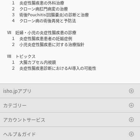
１ 炎症性腸疾患の外科治療
２ クローン病肛門病変の治療
３ 術後Pouchitis(回腸嚢炎)の診断と治療
４ クローン病の術後再発と予防法
Ⅶ 妊婦・小児の炎症性腸疾患の診療
１ 炎症性腸疾患患者の妊娠症例
２ 小児炎症性腸疾患に対する治療指針
Ⅷ トピックス
１ 大腸カプセル内視鏡
２ 炎症性腸疾患診断におけるAI導入の可能性
isho.jpアプリ
カテゴリー
アカウントサービス
ヘルプ＆ガイド