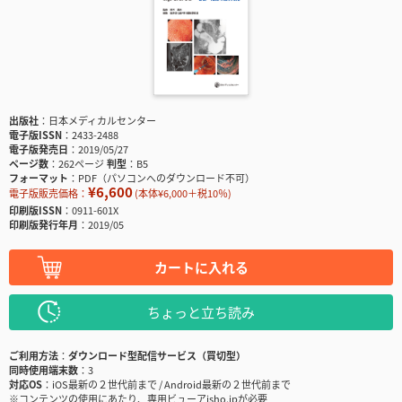
出版社
日本メディカルセンター
電子版ISSN
2433-2488
電子版発売日
2019/05/27
ページ数
262ページ
判型
B5
フォーマット
PDF（パソコンへのダウンロード不可）
¥6,600
電子版販売価格：
(本体¥6,000＋税10％)
印刷版ISSN
0911-601X
印刷版発行年月
2019/05
カートに入れる
ちょっと立ち読み
ご利用方法
ダウンロード型配信サービス（買切型）
同時使用端末数
3
対応OS
iOS最新の２世代前まで / Android最新の２世代前まで
※コンテンツの使用にあたり、専用ビューアisho.jpが必要