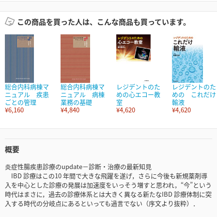
この商品を買った人は、こんな商品も買っています。
総合内科病棟マ
総合内科病棟マ
レジデントのた
レジデントのた
ニュアル 疾患
ニュアル 病棟
めの心エコー教
めの これだけ
ごとの管理
業務の基礎
室
輸液
¥6,160
¥4,840
¥4,620
¥4,620
概要
炎症性腸疾患診療のupdate－診断・治療の最新知見
IBD 診療はこの10 年間で大きな飛躍を遂げ，さらに今後も新規薬剤導
入を中心とした診療の発展は加速度をいっそう増すと思われ，“今”という
時代はまさに，過去の診療体系とは大きく異なる新たなIBD 診療体制に突
入する時代の分岐点にあるといっても過言でない（序文より抜粋）．