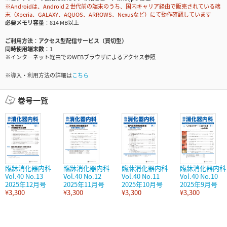
※Androidは、Android２世代前の端末のうち、国内キャリア経由で販売されている端
末（Xperia、GALAXY、AQUOS、ARROWS、Nexusなど）にて動作確認しています
必要メモリ容量
814 MB以上
ご利用方法
アクセス型配信サービス（買切型）
同時使用端末数
1
※インターネット経由でのWEBブラウザによるアクセス参照
※導入・利用方法の詳細は
こちら
巻号一覧
臨牀消化器内科
臨牀消化器内科
臨牀消化器内科
臨牀消化器内科
Vol.40 No.13
Vol.40 No.12
Vol.40 No.11
Vol.40 No.10
2025年12月号
2025年11月号
2025年10月号
2025年9月号
¥3,300
¥3,300
¥3,300
¥3,300