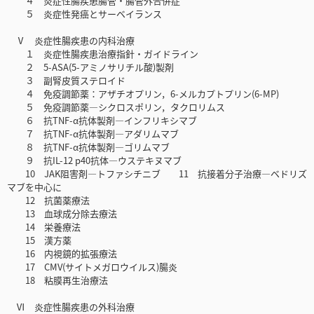
４ 炎症性腸疾患腸管・腸管外合併症
５ 炎症性発癌とサーベイランス
Ⅴ 炎症性腸疾患の内科治療
１ 炎症性腸疾患治療指針・ガイドライン
２ 5-ASA(5-アミノサリチル酸)製剤
３ 副腎皮質ステロイド
４ 免疫調節薬：アザチオプリン，6-メルカプトプリン(6-MP)
５ 免疫調節薬―シクロスポリン，タクロリムス
６ 抗TNF-α抗体製剤―インフリキシマブ
７ 抗TNF-α抗体製剤―アダリムマブ
８ 抗TNF-α抗体製剤―ゴリムマブ
９ 抗IL-12 p40抗体―ウステキヌマブ
10 JAK阻害剤―トファシチニブ 11 抗接着分子治療―ベドリズ
マブを中心に
12 抗菌薬療法
13 血球成分除去療法
14 栄養療法
15 漢方薬
16 内視鏡的拡張療法
17 CMV(サイトメガロウイルス)腸炎
18 粘膜再生治療法
Ⅵ 炎症性腸疾患の外科治療