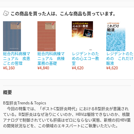
この商品を買った人は、こんな商品も買っています。
総合内科病棟マ
総合内科病棟マ
レジデントのた
レジデントのた
ニュアル 疾患
ニュアル 病棟
めの心エコー教
めの これだけ
ごとの管理
業務の基礎
室
輸液
¥6,160
¥4,840
¥4,620
¥4,620
概要
B型肝炎Trends & Topics
今回の特集では、「ポストC型肝炎時代」におけるB型肝炎が意識され
ている。B型肝炎はなぜ治りにくいのか、HBVは駆除できないのか、核酸
アナログで制御されていても肝癌はゼロにならない実態、新規の抗HBV薬
の開発状況などを、この領域のエキスパートにご執筆いただいた。