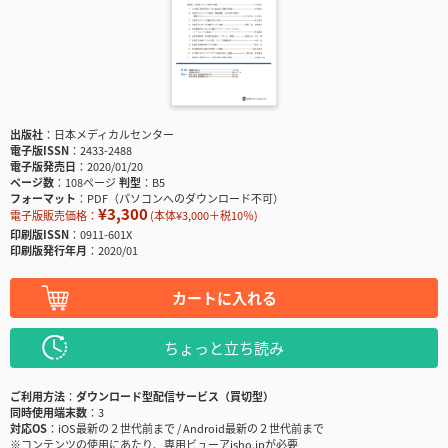
出版社
日本メディカルセンター
電子版ISSN
2433-2488
電子版発売日
2020/01/20
ページ数
108ページ
判型
B5
フォーマット
PDF（パソコンへのダウンロード不可）
¥3,300
電子版販売価格：
(本体¥3,000＋税10％)
印刷版ISSN
0911-601X
印刷版発行年月
2020/01
カートに入れる
ちょっと立ち読み
ご利用方法
ダウンロード型配信サービス（買切型）
同時使用端末数
3
対応OS
iOS最新の２世代前まで / Android最新の２世代前まで
※コンテンツの使用にあたり、専用ビューアisho.jpが必要