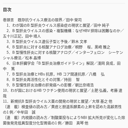
目次
巻頭言 既存抗ウイルス療法の限界／田中 榮司
1．わが国のB 型肝炎ウイルス感染症の現状と展望／田中 純子
2．B 型肝炎ウイルスの感染・複製機構：なぜHBV 排除は困難なのか／
五十川正記，田中 靖人
3．B 型肝炎ウイルス遺伝子型と予後／鈴木 文孝
4．B 型肝炎に対する核酸アナログ治療／桐野 桜，黒崎 雅之
5．B 型慢性肝炎に対する核酸アナログ／インターフェロン シーケン
シャル療法／松本 晶博
6．日本肝臓学会「B 型肝炎治療ガイドライン」解説／淺岡 良成，田
中 篤
7．B 型肝炎治療とHBs 抗原，HB コア関連抗原／八橋 弘
8．B 型肝炎再活性化とその対策／持田 智
9．B 型慢性肝炎治療の肝発癌への影響／朝比奈靖浩
10．わが国におけるHB ワクチン使用の現状と展望／土肥 弘義，考藤 達
哉
11．新規抗B 型肝炎ウイルス薬の開発の現状と展望／大塚 基之 他
〔連 載〕検査値の読み方／黄疸と胆道系酵素の上昇を認めた高齢男性
の1 例／中牟田 誠
〔連 載〕内視鏡の読み方／制酸薬投与によりNBI 拡大所見が変化した除
菌後発見低異型度分化型胃癌の1 例／勝田 真琴 他