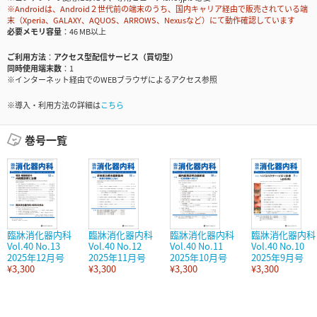
※Androidは、Android２世代前の端末のうち、国内キャリア経由で販売されている端
末（Xperia、GALAXY、AQUOS、ARROWS、Nexusなど）にて動作確認しています
必要メモリ容量
46 MB以上
ご利用方法
アクセス型配信サービス（買切型）
同時使用端末数
1
※インターネット経由でのWEBブラウザによるアクセス参照
※導入・利用方法の詳細は
こちら
巻号一覧
臨牀消化器内科
臨牀消化器内科
臨牀消化器内科
臨牀消化器内科
Vol.40 No.13
Vol.40 No.12
Vol.40 No.11
Vol.40 No.10
2025年12月号
2025年11月号
2025年10月号
2025年9月号
¥3,300
¥3,300
¥3,300
¥3,300