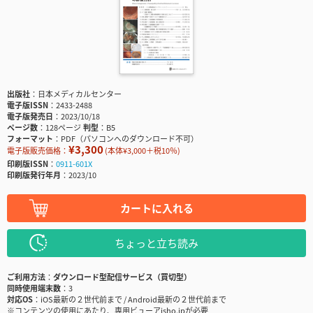
出版社
日本メディカルセンター
電子版ISSN
2433-2488
電子版発売日
2023/10/18
ページ数
128ページ
判型
B5
フォーマット
PDF（パソコンへのダウンロード不可）
¥3,300
電子版販売価格：
(本体¥3,000＋税10％)
印刷版ISSN
0911-601X
印刷版発行年月
2023/10
カートに入れる
ちょっと立ち読み
ご利用方法
ダウンロード型配信サービス（買切型）
同時使用端末数
3
対応OS
iOS最新の２世代前まで / Android最新の２世代前まで
※コンテンツの使用にあたり、専用ビューアisho.jpが必要