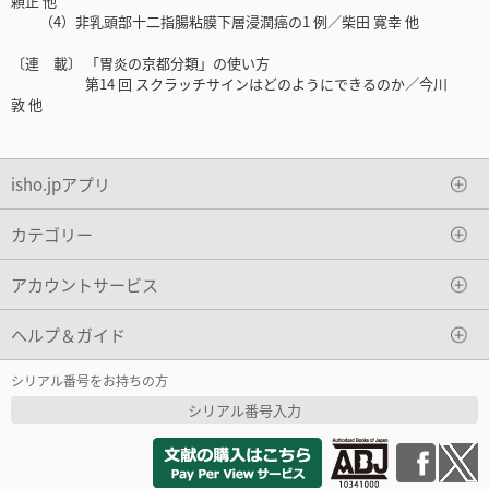
頼正 他
（4）非乳頭部十二指腸粘膜下層浸潤癌の1 例／柴田 寛幸 他
〔連 載〕 「胃炎の京都分類」の使い方
第14 回 スクラッチサインはどのようにできるのか／今川
敦 他
isho.jpアプリ
カテゴリー
アカウントサービス
ヘルプ＆ガイド
シリアル番号をお持ちの方
シリアル番号入力