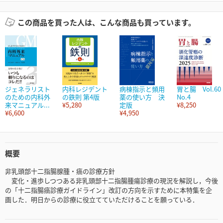
この商品を買った人は、こんな商品も買っています。
ジェネラリスト
内科レジデント
病棟指示と頻用
胃と腸 Vol.60
のための内科外
の鉄則 第4版
薬の使い方 決
No.4
来マニュアル...
¥5,280
定版
¥8,250
¥6,600
¥4,950
概要
非乳頭部十二指腸腺腫・癌の診療方針
変化・進歩しつつある非乳頭部十二指腸腫瘍診療の現況を解説し，今後
の「十二指腸癌診療ガイドライン」改訂の方向を示すために本特集を企
画した．明日からの診療に役立てていただけることを願っている．