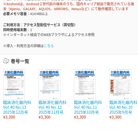
※Androidは、Android２世代前の端末のうち、国内キャリア経由で販売されている端
末（Xperia、GALAXY、AQUOS、ARROWS、Nexusなど）にて動作確認しています
必要メモリ容量
414 MB以上
ご利用方法
アクセス型配信サービス（買切型）
同時使用端末数
1
※インターネット経由でのWEBブラウザによるアクセス参照
※導入・利用方法の詳細は
こちら
巻号一覧
臨牀消化器内科
臨牀消化器内科
臨牀消化器内科
臨牀消化器内科
Vol.40 No.13
Vol.40 No.12
Vol.40 No.11
Vol.40 No.10
2025年12月号
2025年11月号
2025年10月号
2025年9月号
¥3,300
¥3,300
¥3,300
¥3,300