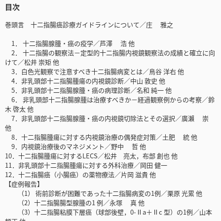
目次
巻頭言 十二指腸癌診療ガイドラインについて／庄 雅之
1． 十二指腸腺腫・癌の疫学／芦澤 浩 他
2． 十二指腸の観察法－定型的十二指腸内視鏡観察法の成績と確立に向
けて／松井 崇矩 他
3．白色光観察で注意すべき十二指腸病変とは／鳥谷 洋右 他
4．非乳頭部十二指腸腫瘍の内視鏡診断／中山 敦史 他
5．非乳頭部十二指腸腺腫・癌の病理診断／名和 純一 他
6． 非乳頭部十二指腸腺腫は治療すべきか－経過観察例からの考察／鈴
木 啓太 他
7．非乳頭部十二指腸腺腫・癌の内視鏡切除法とその選択／廣瀨 崇
他
8．十二指腸腫瘍に対する内視鏡治療の偶発症対策／土肥 統 他
9．内視鏡治療後のマネジメント／野中 哲 他
10．十二指腸腫瘍に対するLECS／松井 亮太，布部 創也 他
11．非乳頭部十二指腸腫瘍に対する外科治療／岡田 健一
12．十二指腸癌（小腸癌）の薬物療法／片岡 滋貴 他
【症例報告】
（1） 術前診断が困難であった十二指腸病変の1例／栗原 光累 他
（2）十二指腸腸型腺腫の1 例／永塚 真 他
（3）十二指腸粘膜下層癌（球部後壁，0-Ⅱa＋Ⅱc 型）の1例／山本