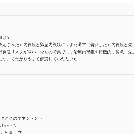
向けて
定された）内視鏡と緊急内視鏡に，また通常（普及した）内視鏡と先
偶発症リスクが高い．今回の特集では，治療内視鏡を待機的，緊急，先進
についてわかりやすく解説していただいた．
クとそのマネジメント
拓人 他
輔，石原 立