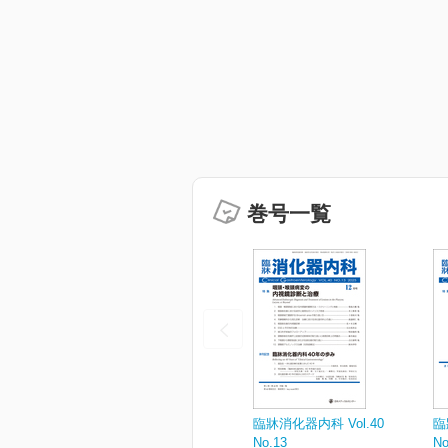
巻号一覧
臨牀消化器内科 Vol.40
臨
No.13
No