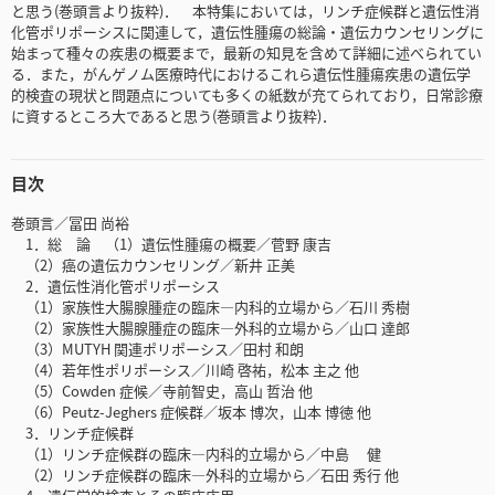
と思う(巻頭言より抜粋)． 本特集においては，リンチ症候群と遺伝性消
化管ポリポーシスに関連して，遺伝性腫瘍の総論・遺伝カウンセリングに
始まって種々の疾患の概要まで，最新の知見を含めて詳細に述べられてい
る．また，がんゲノム医療時代におけるこれら遺伝性腫瘍疾患の遺伝学
的検査の現状と問題点についても多くの紙数が充てられており，日常診療
に資するところ大であると思う(巻頭言より抜粋)．
目次
巻頭言／冨田 尚裕
1．総 論 （1）遺伝性腫瘍の概要／菅野 康吉
（2）癌の遺伝カウンセリング／新井 正美
2．遺伝性消化管ポリポーシス
（1）家族性大腸腺腫症の臨床―内科的立場から／石川 秀樹
（2）家族性大腸腺腫症の臨床―外科的立場から／山口 達郎
（3）MUTYH 関連ポリポーシス／田村 和朗
（4）若年性ポリポーシス／川崎 啓祐，松本 主之 他
（5）Cowden 症候／寺前智史，高山 哲治 他
（6）Peutz-Jeghers 症候群／坂本 博次，山本 博徳 他
3．リンチ症候群
（1）リンチ症候群の臨床―内科的立場から／中島 健
（2）リンチ症候群の臨床―外科的立場から／石田 秀行 他