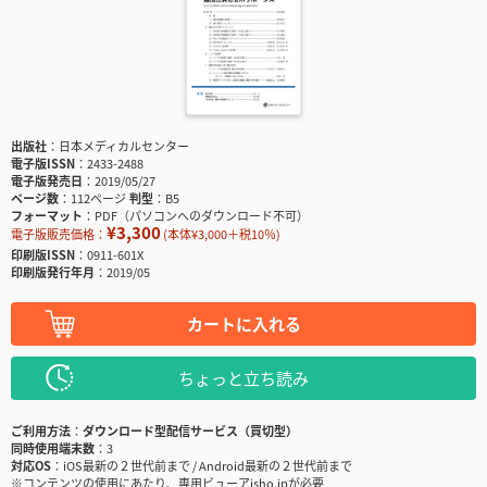
出版社
日本メディカルセンター
電子版ISSN
2433-2488
電子版発売日
2019/05/27
ページ数
112ページ
判型
B5
フォーマット
PDF（パソコンへのダウンロード不可）
¥3,300
電子版販売価格：
(本体¥3,000＋税10％)
印刷版ISSN
0911-601X
印刷版発行年月
2019/05
カートに入れる
ちょっと立ち読み
ご利用方法
ダウンロード型配信サービス（買切型）
同時使用端末数
3
対応OS
iOS最新の２世代前まで / Android最新の２世代前まで
※コンテンツの使用にあたり、専用ビューアisho.jpが必要