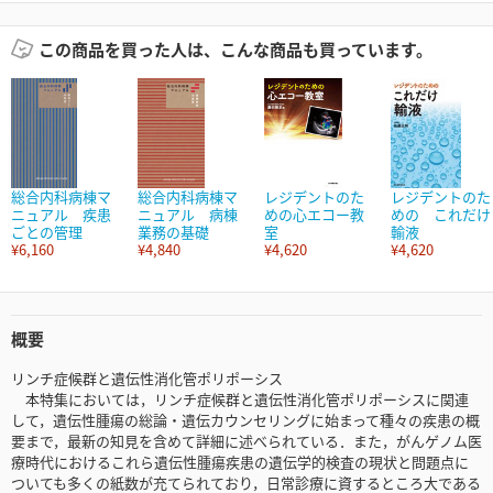
この商品を買った人は、こんな商品も買っています。
総合内科病棟マ
総合内科病棟マ
レジデントのた
レジデントのた
ニュアル 疾患
ニュアル 病棟
めの心エコー教
めの これだけ
ごとの管理
業務の基礎
室
輸液
¥6,160
¥4,840
¥4,620
¥4,620
概要
リンチ症候群と遺伝性消化管ポリポーシス
本特集においては，リンチ症候群と遺伝性消化管ポリポーシスに関連
して，遺伝性腫瘍の総論・遺伝カウンセリングに始まって種々の疾患の概
要まで，最新の知見を含めて詳細に述べられている．また，がんゲノム医
療時代におけるこれら遺伝性腫瘍疾患の遺伝学的検査の現状と問題点に
ついても多くの紙数が充てられており，日常診療に資するところ大である