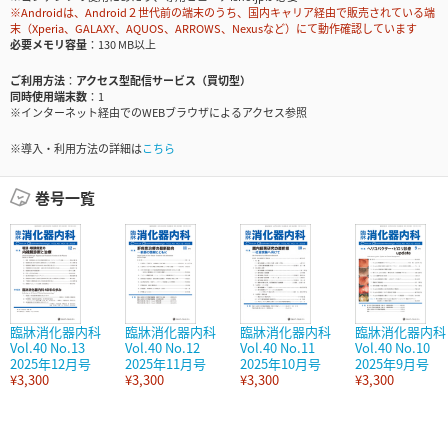
※Androidは、Android２世代前の端末のうち、国内キャリア経由で販売されている端
末（Xperia、GALAXY、AQUOS、ARROWS、Nexusなど）にて動作確認しています
必要メモリ容量
130 MB以上
ご利用方法
アクセス型配信サービス（買切型）
同時使用端末数
1
※インターネット経由でのWEBブラウザによるアクセス参照
※導入・利用方法の詳細は
こちら
巻号一覧
臨牀消化器内科
臨牀消化器内科
臨牀消化器内科
臨牀消化器内科
Vol.40 No.13
Vol.40 No.12
Vol.40 No.11
Vol.40 No.10
2025年12月号
2025年11月号
2025年10月号
2025年9月号
¥3,300
¥3,300
¥3,300
¥3,300