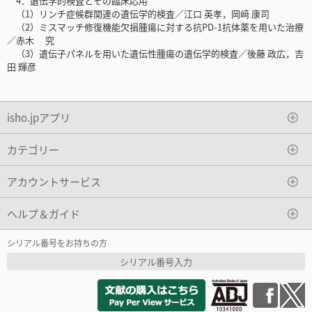
4．遺伝学的検査とその臨床応用
（1）リンチ症候群関連の遺伝学的検査／江口 英孝，岡﨑 康司
（2）ミスマッチ修復機能欠損腫瘍に対する抗PD-1抗体薬を用いた治療
／赤木 究
（3）遺伝子パネルを用いた遺伝性腫瘍の遺伝学的検査／後藤 政広，吉
田 輝彦
isho.jpアプリ
カテゴリー
アカウントサービス
ヘルプ＆ガイド
シリアル番号をお持ちの方
シリアル番号入力