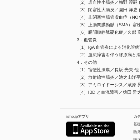
（2）虚血性小腸炎／梅野 淳嗣 
（3）閉塞性大腸炎／園田 洋史 
（4）非閉塞性腸管虚血症（NOM
（5）上腸間膜動脈（SMA）塞栓
（6）腸間膜静脈硬化症／久部 高
3．血管炎
（1）IgA 血管炎による消化管病
（2）血流障害を伴う膠原病と消
4．その他
（1）宿便性潰瘍／長坂 光夫 他
（2）放射線性腸炎／池之山洋平，
（3）アミロイドーシス／蔵原 晃
（4）IBD と血流障害／猿田 雅
isho.jpアプリ
カ
基
臨
臨