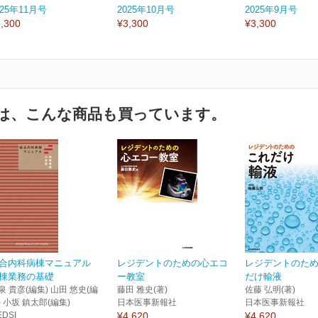
025年11月号
2025年10月号
2025年9月号
,300
¥3,300
¥3,300
は、こんな商品も買っています。
合内科病棟マニュアル
レジデントのための心エコ
レジデントのた
棟業務の基礎
ー教室
だけ輸液
泉 貴彦(編集) 山田 悠史(編
藤田 雅史(著)
佐藤 弘明(著)
) 小坂 鎮太郎(編集)
日本医事新報社
日本医事新報社
EDSI
¥4,620
¥4,620