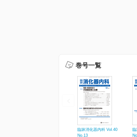
巻号一覧
臨牀消化器内科 Vol.40
臨
No.13
No