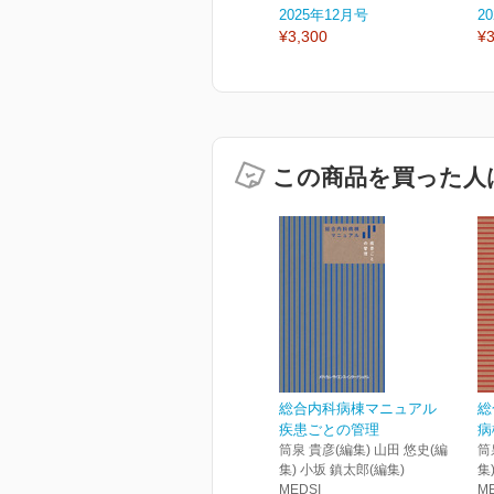
2025年12月号
2
¥3,300
¥3
この商品を買った人
総合内科病棟マニュアル
総
疾患ごとの管理
病
筒泉 貴彦(編集) 山田 悠史(編
筒
集) 小坂 鎮太郎(編集)
集
MEDSI
M