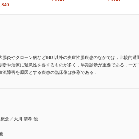
,840
腸炎やクローン病などIBD 以外の炎症性腸疾患のなかでは，比較的遭
断や治療に緊急性を要するものが多く，早期診断が重要である．一方で
血流障害を原因とする疾患の臨床像は多彩である．
概念／大川 清孝 他
他