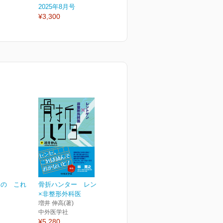
2025年8月号
2025年7月号
2
¥3,300
¥3,300
¥
めの これ
骨折ハンター レントゲン
×非整形外科医
増井 伸高(著)
中外医学社
¥5,280