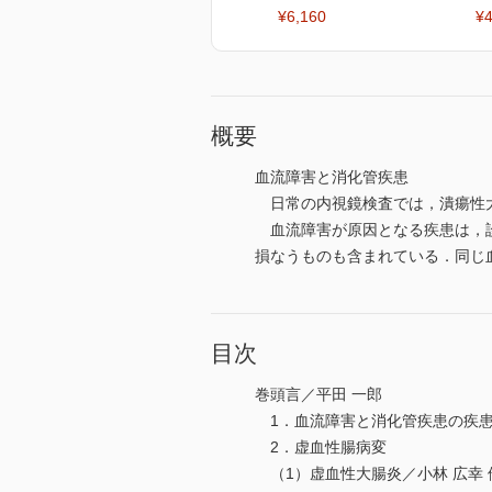
¥6,160
¥4
概要
血流障害と消化管疾患
日常の内視鏡検査では，潰瘍性大
血流障害が原因となる疾患は，診
損なうものも含まれている．同じ
目次
巻頭言／平田 一郎
1．血流障害と消化管疾患の疾患
2．虚血性腸病変
（1）虚血性大腸炎／小林 広幸 