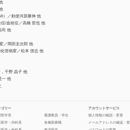
他
他
I）／勅使河原勝伸 他
症/血栓症／高橋 哲也 他
司 他
変／岡田圭次郎 他
化管病変／松本 啓志 他
千野 晶子 他
一 他
之
テゴリー
アカウントサービス
礎医学系
看護教員・学生
個人情報の確認・変更
床医学・内科系
各種医療職
メールアドレスの確認・変
床医学・外科系
東洋医学
パスワードの変更