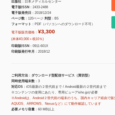
出版社
日本メディカルセンター
電子版ISSN
2433-2488
電子版発売日
2018/12/24
ページ数
120ページ
判型
B5
フォーマット
PDF（パソコンへのダウンロード不可）
¥3,300
電子版販売価格：
(本体¥3,000＋税10％)
印刷版ISSN
0911-601X
印刷版発行年月
2018/12
ご利用方法
ダウンロード型配信サービス（買切型）
同時使用端末数
3
対応OS
iOS最新の２世代前まで / Android最新の２世代前まで
※コンテンツの使用にあたり、専用ビューアisho.jpが必要
※Androidは、Android２世代前の端末のうち、国内キャリア経由で販
AQUOS、ARROWS、Nexusなど）にて動作確認しています
必要メモリ容量
60 MB以上