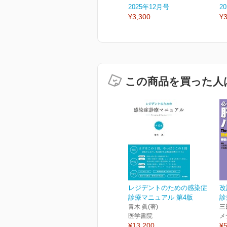
2025年12月号
2
¥3,300
¥3
この商品を買った人
レジデントのための感染症
改
診療マニュアル 第4版
診
青木 眞(著)
三
医学書院
メ
¥13,200
¥5