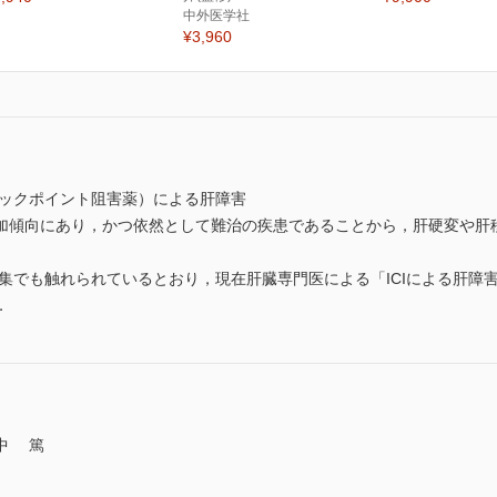
中外医学社
¥3,960
ェックポイント阻害薬）による肝障害
傾向にあり，かつ依然として難治の疾患であることから，肝硬変や肝
集でも触れられているとおり，現在肝臓専門医による「ICIによる肝障
．
中 篤