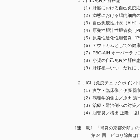
１．自己免疫性肝疾患
（1）肝臓における自己免疫応
（2）病態における腸内細菌の
（3）自己免疫性肝炎（AIH）
（4）原発性胆汁性胆管炎（PB
（5）原発性硬化性胆管炎（PS
（6）アウトカムとしての健康関
（7）PBC-AIH オーバーラッ
（8）小児の自己免疫性肝疾患
（9）肝移植―いつ，だれに，ど
２．ICI（免疫チェックポイン
（1）疫学・臨床像／伊藤 隆徳
（2）病理学的側面／原田 憲一
（3）治療・難治例への対策／田
（4）胆管炎／横出 正隆，塩川
〔連 載〕 「胃炎の京都分類」の
第24 回 ピロリ除菌は自己