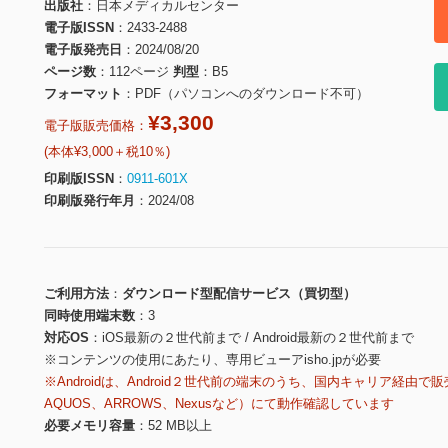
出版社
日本メディカルセンター
電子版ISSN
2433-2488
電子版発売日
2024/08/20
ページ数
112ページ
判型
B5
フォーマット
PDF（パソコンへのダウンロード不可）
¥3,300
電子版販売価格：
(本体¥3,000＋税10％)
印刷版ISSN
0911-601X
印刷版発行年月
2024/08
ご利用方法
ダウンロード型配信サービス（買切型）
同時使用端末数
3
対応OS
iOS最新の２世代前まで / Android最新の２世代前まで
※コンテンツの使用にあたり、専用ビューアisho.jpが必要
※Androidは、Android２世代前の端末のうち、国内キャリア経由で販
AQUOS、ARROWS、Nexusなど）にて動作確認しています
必要メモリ容量
52 MB以上