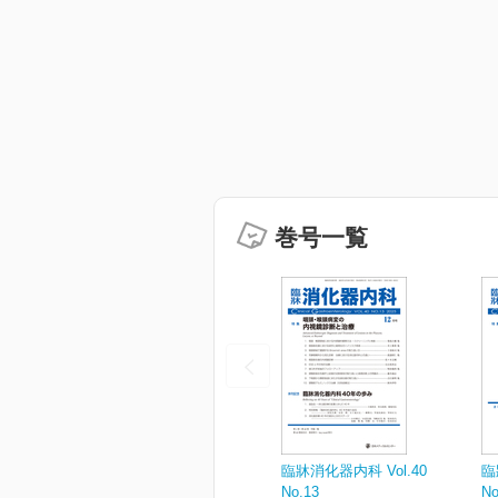
巻号一覧
臨牀消化器内科 Vol.40
臨
No.13
No