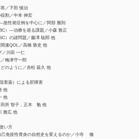
答／下田 慎治
役割／中本 伸宏
―急性発症例を中心に／阿部 雅則
C）―治療を巡る課題／小森 敦正
C）の諸問題／藤澤 聡郎 他
連QOL／高橋 敦史 他
プ／川田 一仁
／梅津守一郎
のように／赤松 延久 他
ト阻害薬）による肝障害
 他
 他
所 智子，正木 勉 他
 雅広 他
使い方
免疫性胃炎の自然史を変えるのか／小寺 徹