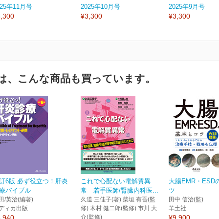
025年11月号
2025年10月号
2025年9月号
,300
¥3,300
¥3,300
は、こんな商品も買っています。
訂6版 必ず役立つ！肝炎
これで心配ない電解質異
大腸EMR・ESD
療バイブル
常 若手医師/腎臓内科医...
ツ
田/英治(編著)
久道 三佳子(著) 柴垣 有吾(監
田中 信治(監)
ディカ出版
修) 木村 健二郎(監修) 市川 大
羊土社
,940
介(監修)
¥9,900