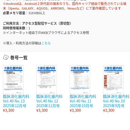
※Androidは、Android２世代前の端末のうち、国内キャリア経由で販売されている端
末（Xperia、GALAXY、AQUOS、ARROWS、Nexusなど）にて動作確認しています
必要メモリ容量
318 MB以上
ご利用方法
アクセス型配信サービス（買切型）
同時使用端末数
1
※インターネット経由でのWEBブラウザによるアクセス参照
※導入・利用方法の詳細は
こちら
巻号一覧
臨牀消化器内科
臨牀消化器内科
臨牀消化器内科
臨牀消化器内科
Vol.40 No.13
Vol.40 No.12
Vol.40 No.11
Vol.40 No.10
2025年12月号
2025年11月号
2025年10月号
2025年9月号
¥3,300
¥3,300
¥3,300
¥3,300