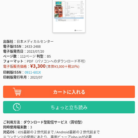
出版社
日本メディカルセンター
電子版ISSN
2433-2488
電子版発売日
2023/07/20
ページ数
112ページ
判型
B5
フォーマット
PDF（パソコンへのダウンロード不可）
¥3,300
電子版販売価格：
(本体¥3,000＋税10％)
印刷版ISSN
0911-601X
印刷版発行年月
2023/07
カートに入れる
ちょっと立ち読み
ご利用方法
ダウンロード型配信サービス（買切型）
同時使用端末数
3
対応OS
iOS最新の２世代前まで / Android最新の２世代前まで
※コンテンツの使用にあたり、専用ビューアisho.jpが必要