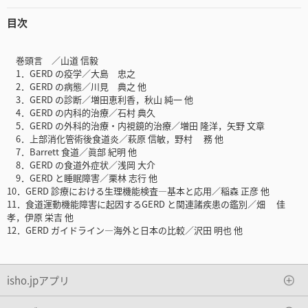
目次
巻頭言 ／山道 信毅
1．GERD の疫学／大島 忠之
2．GERD の病態／川見 典之 他
3．GERD の診断／増田恵利香，秋山 純一 他
4．GERD の内科的治療／石村 典久
5．GERD の外科的治療・内視鏡的治療／増田 隆洋，矢野 文章
6．上部消化管術後食道炎／萩原 信敏，野村 務 他
7．Barrett 食道／眞部 紀明 他
8．GERD の食道外症状／浅岡 大介
9．GERD と睡眠障害／栗林 志行 他
10．GERD 診療における生理機能検査―基本と応用／稲森 正彦 他
11．食道運動機能障害に起因するGERD と関連諸疾患の鑑別／畑 佳
孝，伊原 栄吉 他
12．GERD ガイドライン―海外と日本の比較／沢田 明也 他
isho.jpアプリ