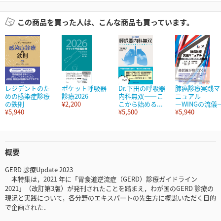
この商品を買った人は、こんな商品も買っています。
レジデントのた
ポケット呼吸器
Dr.下田の呼吸器
肺癌診療実践マ
めの感染症診療
診療2026
内科無双――こ
ニュアル
の鉄則
¥2,200
こから始める...
―WINGの流儀
¥5,940
¥5,500
¥5,940
概要
GERD 診療Update 2023
本特集は，2021 年に「胃食道逆流症（GERD）診療ガイドライン
2021」（改訂第3版）が発刊されたことを踏まえ，わが国のGERD 診療の
現況と実践について，各分野のエキスパートの先生方に概説いただく目的
で企画された．