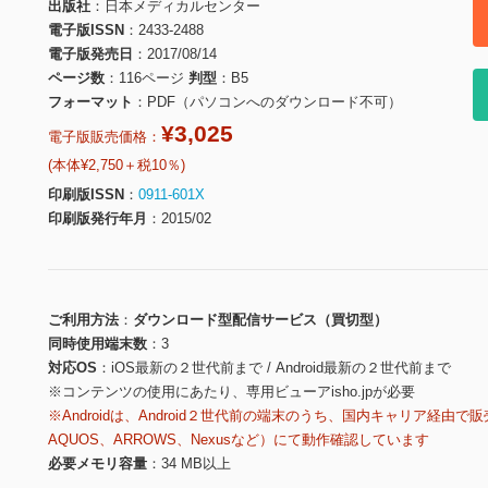
出版社
日本メディカルセンター
電子版ISSN
2433-2488
電子版発売日
2017/08/14
ページ数
116ページ
判型
B5
フォーマット
PDF（パソコンへのダウンロード不可）
¥3,025
電子版販売価格：
(本体¥2,750＋税10％)
印刷版ISSN
0911-601X
印刷版発行年月
2015/02
ご利用方法
ダウンロード型配信サービス（買切型）
同時使用端末数
3
対応OS
iOS最新の２世代前まで / Android最新の２世代前まで
※コンテンツの使用にあたり、専用ビューアisho.jpが必要
※Androidは、Android２世代前の端末のうち、国内キャリア経由で販
AQUOS、ARROWS、Nexusなど）にて動作確認しています
必要メモリ容量
34 MB以上