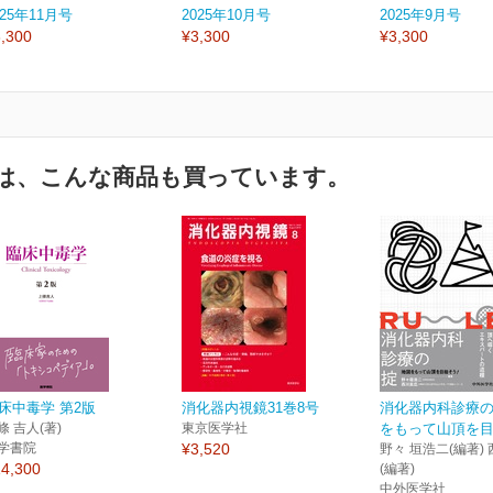
025年11月号
2025年10月号
2025年9月号
,300
¥3,300
¥3,300
は、こんな商品も買っています。
床中毒学 第2版
消化器内視鏡31巻8号
消化器内科診療
條 吉人(著)
東京医学社
をもって山頂を目指
学書院
¥3,520
野々 垣浩二(編著) 
4,300
(編著)
中外医学社