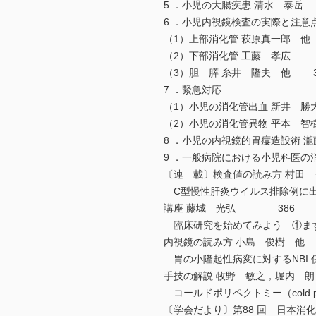
5 ．小児の大腸疾患 清水 泰
6 ．小児内視鏡検査の実際と注意
（1）上部消化管 萩原真一郎 他
（2）下部消化管 工藤 孝広
（3）胆 膵 糸井 隆夫 他 3
7 ．緊急対応
（1）小児の消化管出血 新井
（2）小児の消化管異物 平本 智
8 ．小児の内視鏡的胃瘻造設術 
9 ．一般病院における小児科医の
〔連 載〕検査値の読み方 村
C型慢性肝炎ウイルス排除例に出
講座 藤城 光弘 386
臨床研究を始めてみよう ①ま
内視鏡の読み方 小島 俊樹 他 
胃の小隆起性病変に対するNBI 
手技の解説 牧野 敏之，堀内 
コールドポリペクトミー（cold pol
〔学会だより〕第88 回 日本