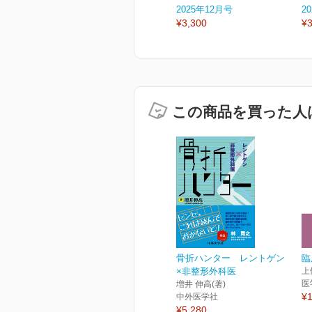
2025年12月号
2
¥3,300
¥3
この商品を買った人
骨折ハンター レントゲン
臨
×非整形外科医
上
医
増井 伸高(著)
¥1
中外医学社
¥5,280