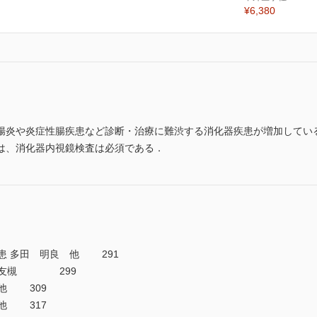
¥6,380
腸炎や炎症性腸疾患など診断・治療に難渋する消化器疾患が増加してい
は、消化器内視鏡検査は必須である．
疾患 多田 明良 他 291
松 友槻 299
 他 309
他 317