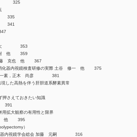
岳 325
点
 335
 341
47
 勝大 353
樹 他 359
瀧藤 克也 他 367
消化器内視鏡検査研修の実際 土谷 修一 他 375
田 一素，正木 尚彦 381
現した高熱を伴う肝胆道系酵素異常
ず押さえておきたい知識
391
併用拡大観察の有用性と限界
朗 他 395
ypectomy）
消化器内視鏡学会総会 加藤 元嗣 316