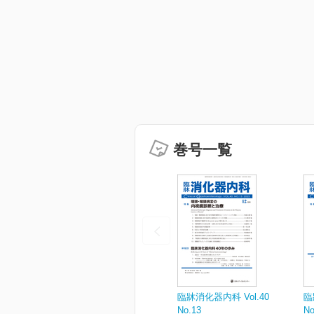
巻号一覧
臨牀消化器内科 Vol.40
臨
No.13
No