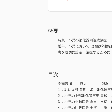
概要
特集 小児の消化器内視鏡診療
近年、小児においては好酸球性胃
患を適切に診断・治療するために
目次
巻頭言 新井 勝大 289
1 ．乳幼児/学童期に多い消化器
2 ．小児の上部消化管疾患 青
3 ．小児の小腸疾患 角田 文彦
4 ．小児の胆膵疾患 十河 剛 