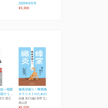
2025年8月号
2025年7月号
2
¥3,300
¥3,300
¥
の掟―地図
徹底深掘り！蜂窩織炎 ジェ
そう...
ネラリストのための皮膚...
西川 貴広
佐藤 直行(編) 長野 広之(編)
南山堂
¥5,500