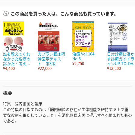
この商品を買った人は、こんな商品も買っています。
誰も教えてくれ
カプラン臨床精
治療 Vol.104
日常診療に活か
なかった皮疹の
神医学テキス
No.3
す診療ガイドラ
診かた・考え...
ト 第3版
¥2,750
インUP-TO-DA..
¥4,400
¥22,000
¥13,200
概要
特集 腸内細菌と臨床
この特集の目指すものは「腸内細菌の存在が生体機能を維持する上で重
要な役割を果たしていること」を消化器臨床医に提示すべく組まれたもの
である。