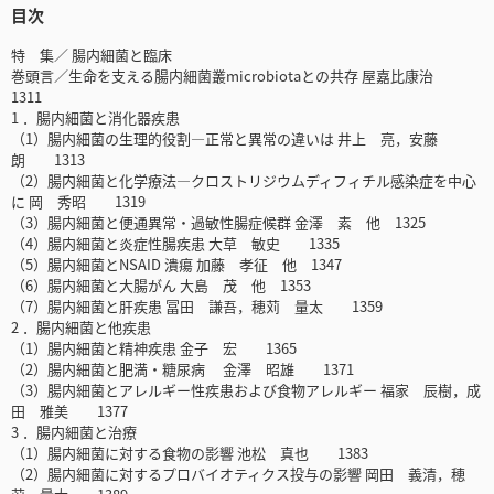
目次
特 集／ 腸内細菌と臨床
巻頭言／生命を支える腸内細菌叢microbiotaとの共存 屋嘉比康治
1311
1 ．腸内細菌と消化器疾患
（1）腸内細菌の生理的役割―正常と異常の違いは 井上 亮，安藤
朗 1313
（2）腸内細菌と化学療法―クロストリジウムディフィチル感染症を中心
に 岡 秀昭 1319
（3）腸内細菌と便通異常・過敏性腸症候群 金澤 素 他 1325
（4）腸内細菌と炎症性腸疾患 大草 敏史 1335
（5）腸内細菌とNSAID 潰瘍 加藤 孝征 他 1347
（6）腸内細菌と大腸がん 大島 茂 他 1353
（7）腸内細菌と肝疾患 冨田 謙吾，穂苅 量太 1359
2 ．腸内細菌と他疾患
（1）腸内細菌と精神疾患 金子 宏 1365
（2）腸内細菌と肥満・糖尿病 金澤 昭雄 1371
（3）腸内細菌とアレルギー性疾患および食物アレルギー 福家 辰樹，成
田 雅美 1377
3 ．腸内細菌と治療
（1）腸内細菌に対する食物の影響 池松 真也 1383
（2）腸内細菌に対するプロバイオティクス投与の影響 岡田 義清，穂