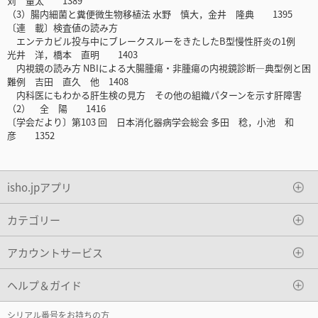
苅 量太 1389
（3）腸内細菌と糞便微生物移植法 水野 慎大，金井 隆典 1395
〔連 載〕検査値の読み方
エンテカビル投与中にブレークスルーをきたしたB型慢性肝炎の1例
光井 洋，橋本 直明 1403
内視鏡の読み方 NBIによる大腸腫瘍・非腫瘍の内視鏡診断―典型例と困
難例 吉田 直久 他 1408
内科医にもわかる肝生検の見方 その他の組織パターンを示す肝障害
（2） 全 陽 1416
〔学会だより〕第103 回 日本消化器病学会総会 多田 稔，小池 和
彦 1352
isho.jpアプリ
カテゴリー
アカウントサービス
ヘルプ＆ガイド
シリアル番号をお持ちの方