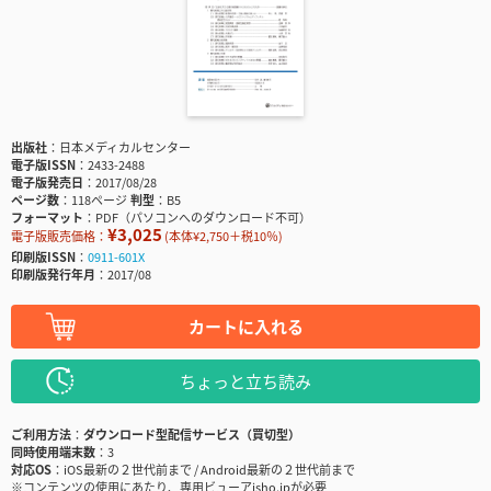
出版社
日本メディカルセンター
電子版ISSN
2433-2488
電子版発売日
2017/08/28
ページ数
118ページ
判型
B5
フォーマット
PDF（パソコンへのダウンロード不可）
¥3,025
電子版販売価格：
(本体¥2,750＋税10％)
印刷版ISSN
0911-601X
印刷版発行年月
2017/08
カートに入れる
ちょっと立ち読み
ご利用方法
ダウンロード型配信サービス（買切型）
同時使用端末数
3
対応OS
iOS最新の２世代前まで / Android最新の２世代前まで
※コンテンツの使用にあたり、専用ビューアisho.jpが必要