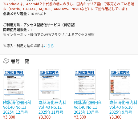
※Androidは、Android２世代前の端末のうち、国内キャリア経由で販売されている端
末（Xperia、GALAXY、AQUOS、ARROWS、Nexusなど）にて動作確認しています
必要メモリ容量
16 MB以上
ご利用方法
アクセス型配信サービス（買切型）
同時使用端末数
1
※インターネット経由でのWEBブラウザによるアクセス参照
※導入・利用方法の詳細は
こちら
巻号一覧
臨牀消化器内科
臨牀消化器内科
臨牀消化器内科
臨牀消化器内科
Vol.40 No.13
Vol.40 No.12
Vol.40 No.11
Vol.40 No.10
2025年12月号
2025年11月号
2025年10月号
2025年9月号
¥3,300
¥3,300
¥3,300
¥3,300