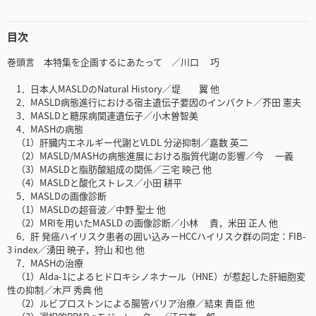
目次
巻頭言 本特集を企画するにあたって ／川口 巧
1．日本人MASLDのNatural History／堤 翼 他
2．MASLD病態進行における宿主遺伝子要因のインパクト／芥田 憲夫
3．MASLDと糖尿病関連遺伝子／小木曽智美
4．MASHの病態
（1）肝臓内エネルギー代謝とVLDL 分泌抑制／嘉数 英二
（2）MASLD/MASHの病態進展における脂質代謝の影響／今 一義
（3）MASLDと脂肪酸組成の関係／三宅 映己 他
（4）MASLDと酸化ストレス／小田 耕平
5．MASLDの画像診断
（1）MASLDの超音波／中野 聖士 他
（2）MRIを用いたMASLD の画像診断／小林 貴，米田 正人 他
6．肝 発癌ハイリスク患者の囲い込み－HCCハイリスク群の同定：FIB-
3 index／湧田 暁子，狩山 和也 他
7．MASHの治療
（1）Alda-1によるヒドロキシノネナール（HNE）が惹起した肝細胞変
性の抑制／木戸 秀典 他
（2）ルビプロストンによる腸管バリア治療／結束 貴臣 他