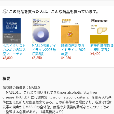
この商品を買った人は、こんな商品も買っています。
ホスピタリスト
MASLD診療ガイ
肝細胞癌診療ガ
原発性肝癌取扱
のための内科診
ドライン2026 改
イドライン 2025
い規約 第7版
療フローチャ...
訂第3版
年版
¥4,400
¥8,800
¥3,850
¥4,950
概要
脂肪肝の新概念：MASLD
MASLDは、これまで用いられてきたnon-alcoholic fatty liver
disease（NAFLD）に代謝異常（cardiometabolic criteria）を組み入れ基
準に加えた新たな疾患概念である。この新基準の登場により、私達は代謝
異常の観点からMASLDの全体像，病態や非侵襲的診断などについて改め
て整理する必要がある。（編集後記より）