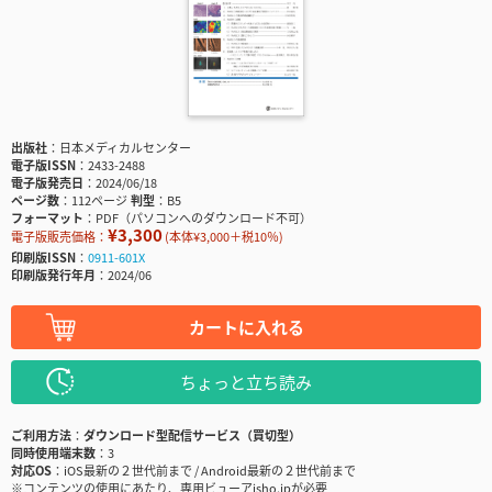
出版社
日本メディカルセンター
電子版ISSN
2433-2488
電子版発売日
2024/06/18
ページ数
112ページ
判型
B5
フォーマット
PDF（パソコンへのダウンロード不可）
¥3,300
電子版販売価格：
(本体¥3,000＋税10％)
印刷版ISSN
0911-601X
印刷版発行年月
2024/06
カートに入れる
ちょっと立ち読み
ご利用方法
ダウンロード型配信サービス（買切型）
同時使用端末数
3
対応OS
iOS最新の２世代前まで / Android最新の２世代前まで
※コンテンツの使用にあたり、専用ビューアisho.jpが必要