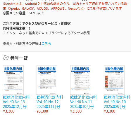
※Androidは、Android２世代前の端末のうち、国内キャリア経由で販売されている端
末（Xperia、GALAXY、AQUOS、ARROWS、Nexusなど）にて動作確認しています
必要メモリ容量
64 MB以上
ご利用方法
アクセス型配信サービス（買切型）
同時使用端末数
1
※インターネット経由でのWEBブラウザによるアクセス参照
※導入・利用方法の詳細は
こちら
巻号一覧
臨牀消化器内科
臨牀消化器内科
臨牀消化器内科
臨牀消化器内科
Vol.40 No.13
Vol.40 No.12
Vol.40 No.11
Vol.40 No.10
2025年12月号
2025年11月号
2025年10月号
2025年9月号
¥3,300
¥3,300
¥3,300
¥3,300