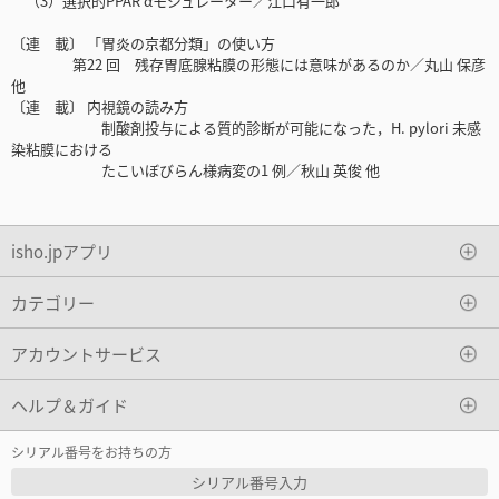
（3）選択的PPAR αモジュレーター／江口有一郎
〔連 載〕 「胃炎の京都分類」の使い方
第22 回 残存胃底腺粘膜の形態には意味があるのか／丸山 保彦
他
〔連 載〕 内視鏡の読み方
制酸剤投与による質的診断が可能になった，H. pylori 未感
染粘膜における
たこいぼびらん様病変の1 例／秋山 英俊 他
isho.jpアプリ
カテゴリー
アカウントサービス
ヘルプ＆ガイド
シリアル番号をお持ちの方
シリアル番号入力