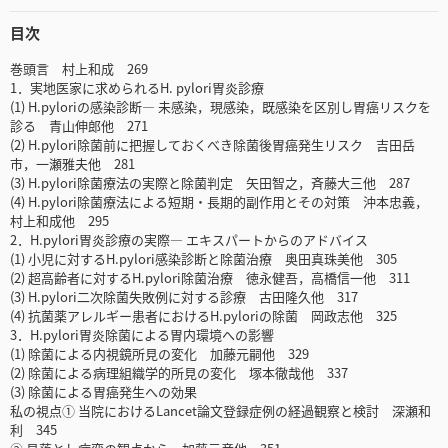
目次
巻頭言 村上和成 269
1．実地医家に求められるH. pylori胃炎診療
(1) H.pyloriの感染診断― 未感染，現感染，既感染を区別し胃癌リスクを
診る 青山伸郎他 271
(2) H.pylori除菌前に把握しておくべき除菌後胃癌発生リスク 吉田岳
市，一瀬雅夫他 281
(3) H.pylori除菌療法の実際と除菌判定 矢田智之，斉藤大三他 287
(4) H.pylori除菌療法による短期・長期的副作用とその対策 沖本忠義，
村上和成他 295
2．H.pylori胃炎診療の実際― エキスパートからのアドバイス
(1) 小児に対するH.pylori感染診断と除菌治療 奥田真珠美他 305
(2) 超高齢者に対するH.pylori除菌治療 徳永健吾，高橋信一他 311
(3) H.pylori二次除菌失敗例に対する診療 古田隆久他 317
(4) 抗菌薬アレルギー患者におけるH.pyloriの除菌 岡政志他 325
3．H.pylori胃炎除菌による胃内環境への影響
(1) 除菌による内視鏡所見の変化 加藤元嗣他 329
(2) 除菌による病理組織学的所見の変化 塚本徹哉他 337
(3) 除菌による胃癌発生への効果
私の視点① 当院におけるLancet論文登録症例の経過観察と検討 深瀬和
利 345