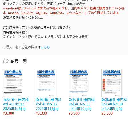
※コンテンツの使用にあたり、専用ビューアisho.jpが必要
※Androidは、Android２世代前の端末のうち、国内キャリア経由で販売されている端
末（Xperia、GALAXY、AQUOS、ARROWS、Nexusなど）にて動作確認しています
必要メモリ容量
42 MB以上
ご利用方法
アクセス型配信サービス（買切型）
同時使用端末数
1
※インターネット経由でのWEBブラウザによるアクセス参照
※導入・利用方法の詳細は
こちら
巻号一覧
臨牀消化器内科
臨牀消化器内科
臨牀消化器内科
臨牀消化器内科
Vol.40 No.13
Vol.40 No.12
Vol.40 No.11
Vol.40 No.10
2025年12月号
2025年11月号
2025年10月号
2025年9月号
¥3,300
¥3,300
¥3,300
¥3,300