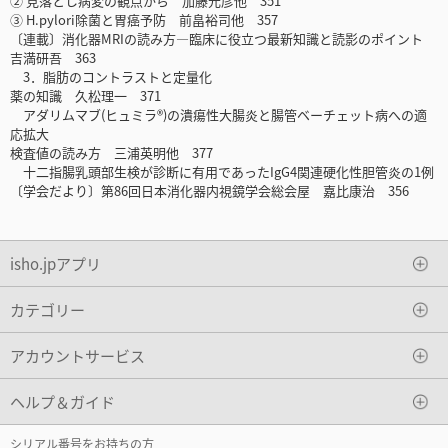
② 見落とし病変の観点から 加藤元彦他 351
③ H.pylori除菌と胃癌予防 前畠裕司他 357
〔連載〕消化器MRIの読み方―臨床に役立つ最新知識と読影のポイント
吉満研吾 363
3．脂肪のコントラストと定量化
薬の知識 久松理一 371
アダリムマブ(ヒュミラ®)の潰瘍性大腸炎と腸管ベーチェット病への適
応拡大
検査値の読み方 三浦英明他 377
十二指腸乳頭部生検が診断に有用であったIgG4関連硬化性胆管炎の1例
〔学会だより〕第86回日本消化器内視鏡学会総会屋 嘉比康治 356
isho.jpアプリ
カテゴリー
アカウントサービス
ヘルプ＆ガイド
シリアル番号をお持ちの方