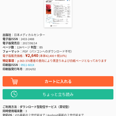
出版社
日本メディカルセンター
電子版ISSN
2433-2488
電子版発売日
2017/08/14
ページ数
124ページ
判型
B5
フォーマット
PDF（パソコンへのダウンロード不可）
¥2,640
電子版販売価格：
(本体¥2,400＋税10％)
特記事項
ｐ363-370著者の意向により黒塗りおよび白紙ページとなっております
印刷版ISSN
0911-601X
印刷版発行年月
2014/02
カートに入れる
ちょっと立ち読み
ご利用方法
ダウンロード型配信サービス（買切型）
同時使用端末数
3
対応OS
iOS最新の２世代前まで / Android最新の２世代前まで