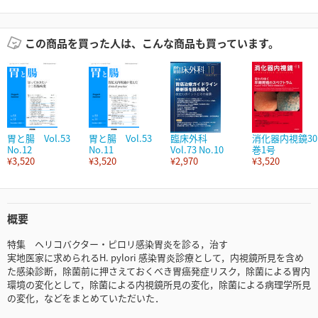
この商品を買った人は、こんな商品も買っています。
胃と腸 Vol.53
胃と腸 Vol.53
臨床外科
消化器内視鏡30
No.12
No.11
Vol.73 No.10
巻1号
¥3,520
¥3,520
¥2,970
¥3,520
概要
特集 ヘリコバクター・ピロリ感染胃炎を診る，治す
実地医家に求められるH. pylori 感染胃炎診療として，内視鏡所見を含め
た感染診断，除菌前に押さえておくべき胃癌発症リスク，除菌による胃内
環境の変化として，除菌による内視鏡所見の変化，除菌による病理学所見
の変化，などをまとめていただいた．