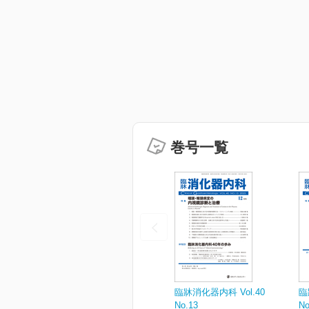
巻号一覧
臨牀消化器内科 Vol.40
臨
No.13
No