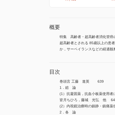
概要
特集 高齢者・超高齢者消化管癌
超高齢者とされる 85歳以上の
か，サーベイランスなどの経過観
目次
巻頭言 工藤 進英 639
1．総 論
(1）抗凝固薬，抗血小板薬使用者
皆月ちひろ，藤城 光弘 他 64
(2）内視鏡治療時の鎮静・鎮痛薬
2．各 論