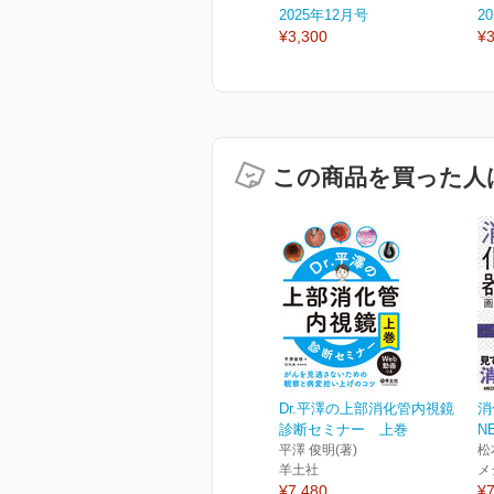
2025年12月号
2
¥3,300
¥3
この商品を買った人
Dr.平澤の上部消化管内視鏡
消
診断セミナー 上巻
N
平澤 俊明(著)
松
羊土社
メ
¥7,480
¥7