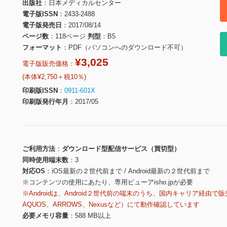
出版社
日本メディカルセンター
電子版ISSN
2433-2488
電子版発売日
2017/08/14
ページ数
118ページ
判型
B5
フォーマット
PDF（パソコンへのダウンロード不可）
¥3,025
電子版販売価格：
(本体¥2,750＋税10％)
印刷版ISSN
0911-601X
印刷版発行年月
2017/05
ご利用方法
ダウンロード型配信サービス（買切型）
同時使用端末数
3
対応OS
iOS最新の２世代前まで / Android最新の２世代前まで
※コンテンツの使用にあたり、専用ビューアisho.jpが必要
※Androidは、Android２世代前の端末のうち、国内キャリア経由で販
AQUOS、ARROWS、Nexusなど）にて動作確認しています
必要メモリ容量
588 MB以上