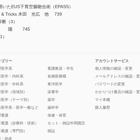
たEUS下胃空腸吻合術（EPASS）
 & Tricks 木田 光広 他 739
診断（3）
全 陽 745
1）
テゴリー
アカウントサービス
礎医学系
看護教員・学生
個人情報の確認・変更
床医学・内科系
各種医療職
メールアドレスの確認・変
床医学・外科系
東洋医学
パスワードの変更
床医学（領域別）
栄養学
かかりつけ書店の確認・変
床医学（テーマ別）
薬学
マイ本棚
会医学系・医学一般など
歯科学
購入履歴
礎看護
保健・体育
床看護（診療科・技術）
セット・雑誌年間購読
床看護（専門別）
雑誌
健・助産