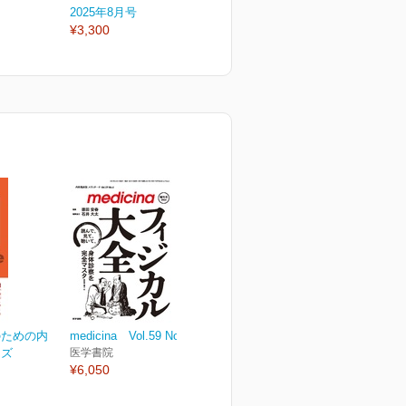
2025年8月号
2025年7月号
2
¥3,300
¥3,300
¥
のための内
medicina Vol.59 No.4
ーズ
医学書院
¥6,050