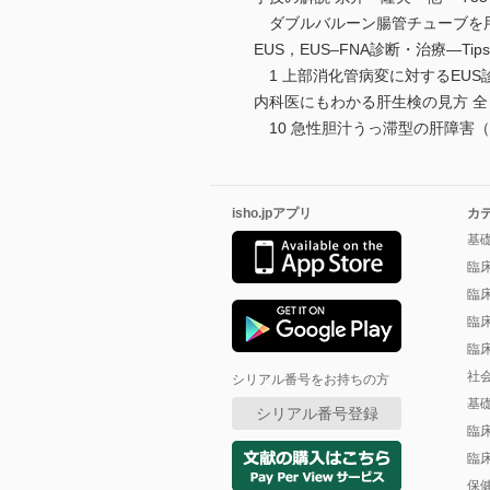
ダブルバルーン腸管チューブを用い
EUS，EUS‒FNA診断・治療―Tips
1 上部消化管病変に対するEUS
内科医にもわかる肝生検の見方 
10 急性胆汁うっ滞型の肝障害（
isho.jpアプリ
カ
基
臨
臨
臨
臨
社
シリアル番号をお持ちの方
基
シリアル番号登録
臨
臨
保