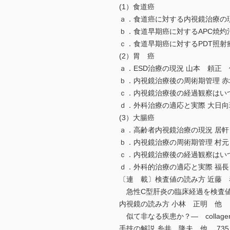
(1）食道癌
ａ．食道癌に対する内視鏡治療の現
ｂ．食道早期癌に対するAPC焼灼
ｃ．食道早期癌に対するPDT照射
(2）胃 癌
ａ．ESD治療の現況 山本 頼正 
ｂ．内視鏡治療後の周術期管理 
ｃ．内視鏡治療後の経過観察はい
ｄ．外科治療の適応と実際 大日
(3）大腸癌
ａ．高齢者内視鏡治療の現況 居軒
ｂ．内視鏡治療の周術期管理 村元
ｃ．内視鏡治療後の経過観察はいつ
ｄ．外科的治療の適応と実際 福長
〔連 載〕検査値の読み方 近藤
急性C型肝炎の臨床経過を検査
内視鏡の読み方 小林 正明 他 
似て非なる疾患か？― collagenous gas
手技の解説 糸井 隆夫 他 735