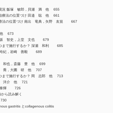
況 飯塚 敏郎，貝瀬 満 他 655
治療法の位置づけ 田邉 聡 他 661
療法の位置づけ 南出 竜典，矢野 友規 667
他 673
赤坂 智史，上堂 文也 679
つまで施行するか？ 深瀬 和利 685
向玲紀，岩崎 善毅 689
 和也，斎藤 豊 他 699
 喬，大圃 研 他 707
まで施行するか？ 岡 志郎 他 713
 洋介 他 721
 泰輝 726
値から読み解く
730
tritis とcollagenous colitis