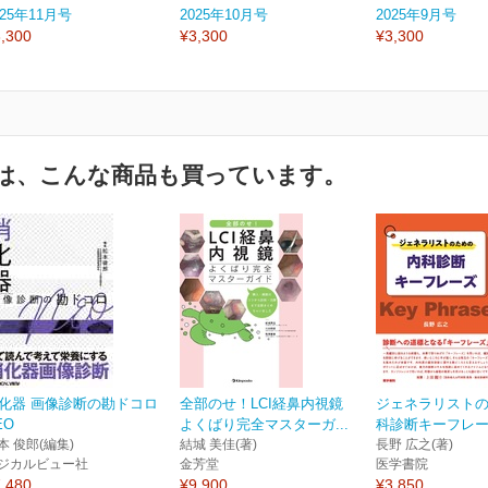
025年11月号
2025年10月号
2025年9月号
,300
¥3,300
¥3,300
は、こんな商品も買っています。
化器 画像診断の勘ドコロ
全部のせ！LCI経鼻内視鏡
ジェネラリスト
EO
よくばり完全マスターガ...
科診断キーフレ
本 俊郎(編集)
結城 美佳(著)
長野 広之(著)
ジカルビュー社
金芳堂
医学書院
,480
¥9,900
¥3,850