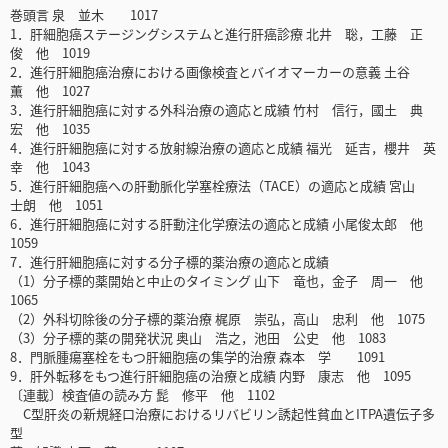
巻頭言 泉 並木 1017
1．肝細胞癌ステージングシステムと進行肝癌診療 北井 聡，工藤 正
俊 他 1019
2．進行肝細胞癌治療における画像検査とバイオマーカーの意義 土谷
薫 他 1027
3．進行肝細胞癌に対する外科治療の適応と成績 竹村 信行，國土 典
宏 他 1035
4．進行肝細胞癌に対する放射線治療の適応と成績 福光 延吉，櫻井 英
幸 他 1043
5．進行肝細胞癌への肝動脈化学塞栓療法（TACE）の適応と成績 宮山
士朗 他 1051
6．進行肝細胞癌に対する肝動注化学療法の適応と成績 小尾俊太郎 他
1059
7．進行肝細胞癌に対する分子標的薬治療の適応と成績
（1）分子標的薬開始と中止のタイミング 山下 竜也，金子 周一 他
1065
（2）外科切除後の分子標的薬治療 梶原 崇弘，高山 忠利 他 1075
（3）分子標的薬の開発状況 奥山 浩之，池田 公史 他 1083
8．門脈腫瘍塞栓をもつ肝細胞癌の集学的治療 森本 学 1091
9．肝外転移をもつ進行肝細胞癌の治療と成績 内野 康志 他 1095
〔連載〕検査値の読み方 髭 修平 他 1102
C型肝炎の新規経口治療におけるリバビリン誘起性貧血とITPA遺伝子多
型