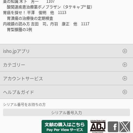
薬の知識 木下 芳一 1107
酸関連疾患治療薬ボノプラザン（タケキャブ® 錠）
胃癌を探せ！ 平澤 俊明 他 1113
胃潰瘍の治療後の定期検査
内視鏡の読み方 吉田 司，丹羽 康正 他 1117
胃型腺腫の1例
isho.jpアプリ
カテゴリー
アカウントサービス
ヘルプ＆ガイド
シリアル番号をお持ちの方
シリアル番号入力