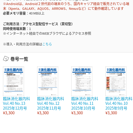
※Androidは、Android２世代前の端末のうち、国内キャリア経由で販売されている端
末（Xperia、GALAXY、AQUOS、ARROWS、Nexusなど）にて動作確認しています
必要メモリ容量
40 MB以上
ご利用方法
アクセス型配信サービス（買切型）
同時使用端末数
1
※インターネット経由でのWEBブラウザによるアクセス参照
※導入・利用方法の詳細は
こちら
巻号一覧
臨牀消化器内科
臨牀消化器内科
臨牀消化器内科
臨牀消化器内科
Vol.40 No.13
Vol.40 No.12
Vol.40 No.11
Vol.40 No.10
2025年12月号
2025年11月号
2025年10月号
2025年9月号
¥3,300
¥3,300
¥3,300
¥3,300