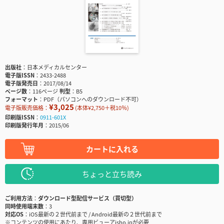
出版社
日本メディカルセンター
電子版ISSN
2433-2488
電子版発売日
2017/08/14
ページ数
116ページ
判型
B5
フォーマット
PDF（パソコンへのダウンロード不可）
¥3,025
電子版販売価格：
(本体¥2,750＋税10％)
印刷版ISSN
0911-601X
印刷版発行年月
2015/06
カートに入れる
ちょっと立ち読み
ご利用方法
ダウンロード型配信サービス（買切型）
同時使用端末数
3
対応OS
iOS最新の２世代前まで / Android最新の２世代前まで
※コンテンツの使用にあたり、専用ビューアisho.jpが必要