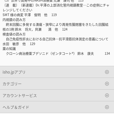
（5）世界で開発中のNASH治療薬 荒瀬 康司 他 113
〔連 載〕〔新連載〕Dr.平澤の上部消化管内視鏡教室―この症例にチャ
レンジしてください
SMT 様の病変 平澤 俊明 他 119
内視鏡の読み方
終末回腸に多発する潰瘍・狭窄により再発性腸閉塞をきたした回腸結
核の1例 鈴木 将大，貝瀬 満 他 124
検査値の読み方
自己免疫性肝炎における自己抗体―抗平滑筋抗体測定の意義について
水田 敏彦 他 129
薬の知識
クローン病治療薬ブデソニド（ゼンタコート®） 鈴木 康夫 134
isho.jpアプリ
カテゴリー
アカウントサービス
ヘルプ＆ガイド