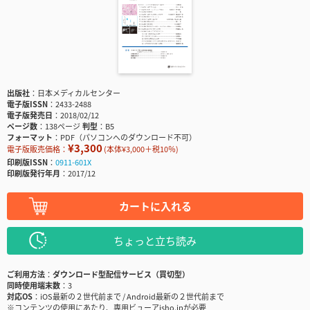
出版社
日本メディカルセンター
電子版ISSN
2433-2488
電子版発売日
2018/02/12
ページ数
138ページ
判型
B5
フォーマット
PDF（パソコンへのダウンロード不可）
¥3,300
電子版販売価格：
(本体¥3,000＋税10％)
印刷版ISSN
0911-601X
印刷版発行年月
2017/12
カートに入れる
ちょっと立ち読み
ご利用方法
ダウンロード型配信サービス（買切型）
同時使用端末数
3
対応OS
iOS最新の２世代前まで / Android最新の２世代前まで
※コンテンツの使用にあたり、専用ビューアisho.jpが必要