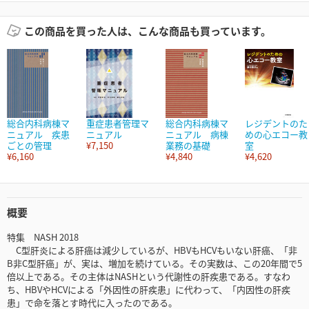
この商品を買った人は、こんな商品も買っています。
総合内科病棟マ
重症患者管理マ
総合内科病棟マ
レジデントのた
ニュアル 疾患
ニュアル
ニュアル 病棟
めの心エコー教
ごとの管理
¥7,150
業務の基礎
室
¥6,160
¥4,840
¥4,620
概要
特集 NASH 2018
C型肝炎による肝癌は減少しているが、HBVもHCVもいない肝癌、「非
B非C型肝癌」が、実は、増加を続けている。その実数は、この20年間で5
倍以上である。その主体はNASHという代謝性の肝疾患である。すなわ
ち、HBVやHCVによる「外因性の肝疾患」に代わって、「内因性の肝疾
患」で命を落とす時代に入ったのである。