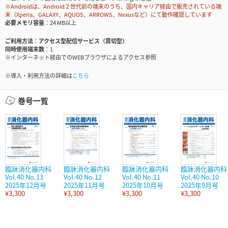
※Androidは、Android２世代前の端末のうち、国内キャリア経由で販売されている端
末（Xperia、GALAXY、AQUOS、ARROWS、Nexusなど）にて動作確認しています
必要メモリ容量
24 MB以上
ご利用方法
アクセス型配信サービス（買切型）
同時使用端末数
1
※インターネット経由でのWEBブラウザによるアクセス参照
※導入・利用方法の詳細は
こちら
巻号一覧
臨牀消化器内科
臨牀消化器内科
臨牀消化器内科
臨牀消化器内科
Vol.40 No.13
Vol.40 No.12
Vol.40 No.11
Vol.40 No.10
2025年12月号
2025年11月号
2025年10月号
2025年9月号
¥3,300
¥3,300
¥3,300
¥3,300