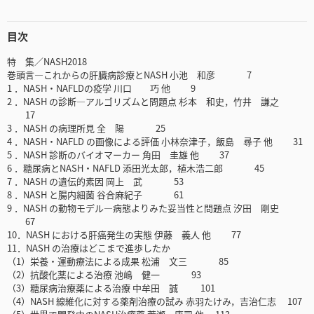
目次
特 集／NASH2018
巻頭言―これからの肝臓病診療とNASH 小池 和彦 7
1 ．NASH・NAFLDの疫学 川口 巧 他 9
2 ．NASH の診断―アルゴリズムと問題点 杉本 和史，竹井 謙之
17
3 ．NASH の病理所見 全 陽 25
4 ．NASH・NAFLD の画像による評価 小林奈津子，飯島 尋子 他 31
5 ．NASH 診断のバイオマーカー 角田 圭雄 他 37
6 ．糖尿病とNASH・NAFLD 添田光太郎，植木浩二郎 45
7 ．NASH の遺伝的素因 岡上 武 53
8 ．NASH と腸内細菌 谷合麻紀子 61
9 ．NASH の動物モデル―病態よりみた妥当性と問題点 汐田 剛史
67
10．NASH における肝癌発生の実態 伊藤 義人 他 77
11．NASH の治療はどこまで進歩したか
（1）栄養・運動療法による成果 松浦 文三 85
（2）抗酸化薬による治療 池嶋 健一 93
（3）糖尿病治療薬による治療 中牟田 誠 101
（4）NASH 線維化に対する薬剤治療の試み 赤羽たけみ，吉治仁志 107