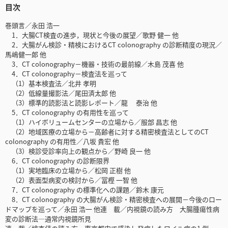
目次
巻頭言／永田 浩一
1．大腸CT検査の進歩，現状と今後の展望／歌野 健一 他
2．大腸がん検診・精検におけるCT colonography の診断精度の現況／
馬嶋健一郎 他
3．CT colonography－機器・技術の最前線／木島 茂喜 他
4．CT colonography－検査法を巡って
（1）基本検査法／北井 孝明
（2）低線量撮影法／尾田済太郎 他
（3）標準的読影法と読影レポート／龍 泰治 他
5．CT colonography の有用性を巡って
（1）ハイボリュームセンターの立場から／服部 昌志 他
（2）地域医療の立場から－高齢者に対する精密検査法としてのCT
colonography の有用性／八坂 貴宏 他
（3）検診受診率向上の観点から／野崎 良一 他
6．CT colonography の診断限界
（1）実地臨床の立場から／松岡 正樹 他
（2）表面型病変の検討から／冨樫 一智 他
7．CT colonography の標準化への課題／鈴木 康元
8．CT colonography の大腸がん検診・精密検査への展開－今後のロー
ドマップを巡って／永田 浩一 他連 載／内視鏡の読み方 大腸腫瘍性病
変の診断法―通常内視鏡所見