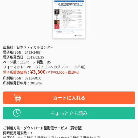
出版社
日本メディカルセンター
電子版ISSN
2433-2488
電子版発売日
2019/02/25
ページ数
112ページ
判型
B5
フォーマット
PDF（パソコンへのダウンロード不可）
¥3,300
電子版販売価格：
(本体¥3,000＋税10％)
印刷版ISSN
0911-601X
印刷版発行年月
2019/02
カートに入れる
ちょっと立ち読み
ご利用方法
ダウンロード型配信サービス（買切型）
同時使用端末数
3
対応OS
iOS最新の２世代前まで / Android最新の２世代前まで