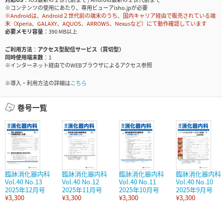
※コンテンツの使用にあたり、専用ビューアisho.jpが必要
※Androidは、Android２世代前の端末のうち、国内キャリア経由で販売されている端
末（Xperia、GALAXY、AQUOS、ARROWS、Nexusなど）にて動作確認しています
必要メモリ容量
390 MB以上
ご利用方法
アクセス型配信サービス（買切型）
同時使用端末数
1
※インターネット経由でのWEBブラウザによるアクセス参照
※導入・利用方法の詳細は
こちら
巻号一覧
臨牀消化器内科
臨牀消化器内科
臨牀消化器内科
臨牀消化器内科
Vol.40 No.13
Vol.40 No.12
Vol.40 No.11
Vol.40 No.10
2025年12月号
2025年11月号
2025年10月号
2025年9月号
¥3,300
¥3,300
¥3,300
¥3,300