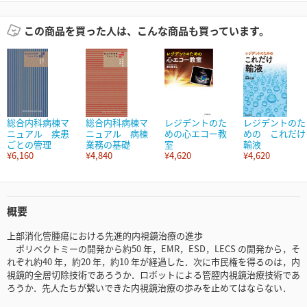
この商品を買った人は、こんな商品も買っています。
総合内科病棟マ
総合内科病棟マ
レジデントのた
レジデントのた
ニュアル 疾患
ニュアル 病棟
めの心エコー教
めの これだけ
ごとの管理
業務の基礎
室
輸液
¥6,160
¥4,840
¥4,620
¥4,620
概要
上部消化管腫瘍における先進的内視鏡治療の進歩
ポリペクトミーの開発から約50 年，EMR，ESD，LECS の開発から，そ
れぞれ約40 年，約20 年，約10 年が経過した．次に市民権を得るのは，内
視鏡的全層切除技術であろうか．ロボットによる管腔内視鏡治療技術であ
ろうか．先人たちが繋いできた内視鏡治療の歩みを止めてはならない．