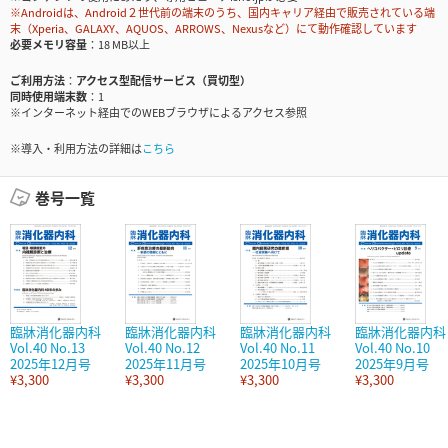
※Androidは、Android２世代前の端末のうち、国内キャリア経由で販売されている端
末（Xperia、GALAXY、AQUOS、ARROWS、Nexusなど）にて動作確認しています
必要メモリ容量
18 MB以上
ご利用方法
アクセス型配信サービス（買切型）
同時使用端末数
1
※インターネット経由でのWEBブラウザによるアクセス参照
※導入・利用方法の詳細は
こちら
巻号一覧
臨牀消化器内科
臨牀消化器内科
臨牀消化器内科
臨牀消化器内科
Vol.40 No.13
Vol.40 No.12
Vol.40 No.11
Vol.40 No.10
2025年12月号
2025年11月号
2025年10月号
2025年9月号
¥3,300
¥3,300
¥3,300
¥3,300