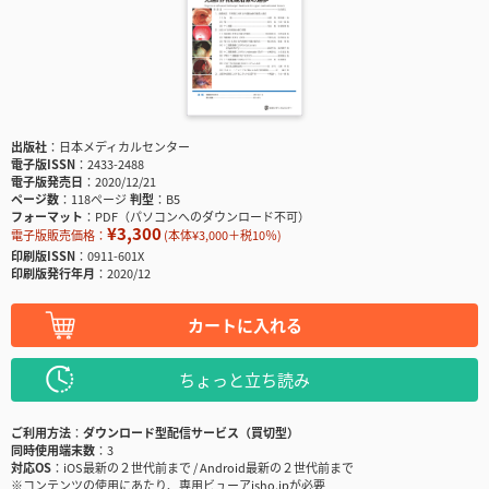
出版社
日本メディカルセンター
電子版ISSN
2433-2488
電子版発売日
2020/12/21
ページ数
118ページ
判型
B5
フォーマット
PDF（パソコンへのダウンロード不可）
¥3,300
電子版販売価格：
(本体¥3,000＋税10％)
印刷版ISSN
0911-601X
印刷版発行年月
2020/12
カートに入れる
ちょっと立ち読み
ご利用方法
ダウンロード型配信サービス（買切型）
同時使用端末数
3
対応OS
iOS最新の２世代前まで / Android最新の２世代前まで
※コンテンツの使用にあたり、専用ビューアisho.jpが必要