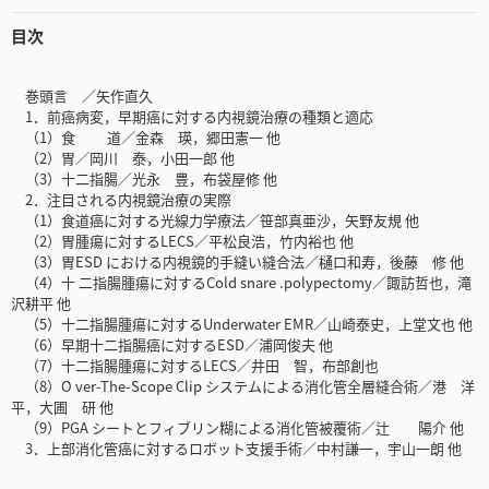
目次
巻頭言 ／矢作直久
1．前癌病変，早期癌に対する内視鏡治療の種類と適応
（1）食 道／金森 瑛，郷田憲一 他
（2）胃／岡川 泰，小田一郎 他
（3）十二指腸／光永 豊，布袋屋修 他
2．注目される内視鏡治療の実際
（1）食道癌に対する光線力学療法／笹部真亜沙，矢野友規 他
（2）胃腫瘍に対するLECS／平松良浩，竹内裕也 他
（3）胃ESD における内視鏡的手縫い縫合法／樋口和寿，後藤 修 他
（4）十 二指腸腫瘍に対するCold snare .polypectomy／諏訪哲也，滝
沢耕平 他
（5）十二指腸腫瘍に対するUnderwater EMR／山崎泰史，上堂文也 他
（6）早期十二指腸癌に対するESD／浦岡俊夫 他
（7）十二指腸腫瘍に対するLECS／井田 智，布部創也
（8）O ver-The-Scope Clip システムによる消化管全層縫合術／港 洋
平，大圃 研 他
（9）PGA シートとフィブリン糊による消化管被覆術／辻 陽介 他
3．上部消化管癌に対するロボット支援手術／中村謙一，宇山一朗 他