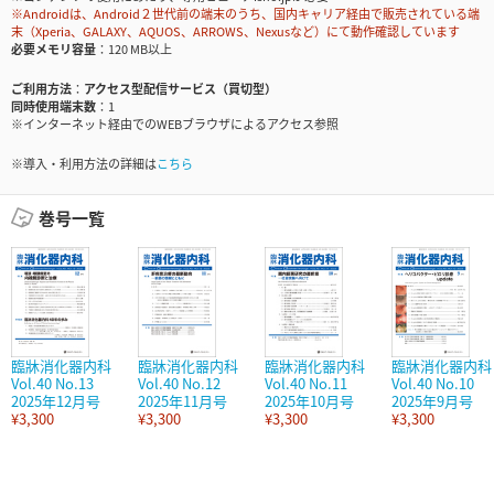
※Androidは、Android２世代前の端末のうち、国内キャリア経由で販売されている端
末（Xperia、GALAXY、AQUOS、ARROWS、Nexusなど）にて動作確認しています
必要メモリ容量
120 MB以上
ご利用方法
アクセス型配信サービス（買切型）
同時使用端末数
1
※インターネット経由でのWEBブラウザによるアクセス参照
※導入・利用方法の詳細は
こちら
巻号一覧
臨牀消化器内科
臨牀消化器内科
臨牀消化器内科
臨牀消化器内科
Vol.40 No.13
Vol.40 No.12
Vol.40 No.11
Vol.40 No.10
2025年12月号
2025年11月号
2025年10月号
2025年9月号
¥3,300
¥3,300
¥3,300
¥3,300