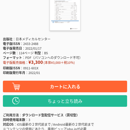
出版社
日本メディカルセンター
電子版ISSN
2433-2488
電子版発売日
2022/01/17
ページ数
114ページ
判型
B5
フォーマット
PDF（パソコンへのダウンロード不可）
¥3,300
電子版販売価格：
(本体¥3,000＋税10％)
印刷版ISSN
0911-601X
印刷版発行年月
2022/01
カートに入れる
ちょっと立ち読み
ご利用方法
ダウンロード型配信サービス（買切型）
同時使用端末数
3
対応OS
iOS最新の２世代前まで / Android最新の２世代前まで
※コンテンツの使用にあたり、専用ビューアisho.jpが必要