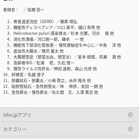
巻頭言： ／高橋 信一
1．胃食道逆流症（GERD）／藤原 靖弘
2．機能性ディスペプシア／川口 真平，樋口 和秀 他
3．Helicobacter pylori 感染胃炎／杉本 光繁，河合 隆 他
4．消化性潰瘍／河口剛一郎，磯本 一 他
5．機能性下部消化管疾患― 慢性便秘症を中心に／中島 淳 他
6．虚血性大腸炎／穂苅 量太 他
7．大腸憩室症（憩室出血，憩室炎）／星本 相理，貝瀬 満 他
8．高齢者IBD／松浦 稔，久松 理一
9．慢性ウイルス性肝炎／神田 達郎，森山 光彦 他
10．肝硬変／名越 澄子
11．胆嚢結石・胆嚢炎／小嶋 啓之，糸井 隆夫 他
12．総胆管結石・急性胆管炎／林 伸彦，安田 一朗 他
13．急性膵炎・慢性膵炎／佐久間 文，入澤 篤志 他
isho.jpアプリ
カテゴリー