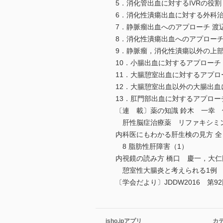
5．消化管出血に対するIVRの役割
6．消化性潰瘍出血に対する外科治
7．静脈瘤出血へのアプローチ 渡
8．消化性潰瘍出血へのアプローチ
9．静脈瘤，消化性潰瘍以外の上部
10．小腸出血に対するアプローチ
11．大腸憩室出血に対するアプロ
12．大腸憩室出血以外の大腸出血
13．肛門部出血に対するアプロー
〔連 載〕薬の知識 鈴木 一幸 
肝性脳症治療薬 リファキシミ
内科医にもわかる肝生検の見方 
8 脂肪性肝障害（1）
内視鏡の読み方 橋口 慶一，大仁
憩室性大腸炎と考えられる1例
〔学会だより〕JDDW2016 第
isho.jpアプリ
カ