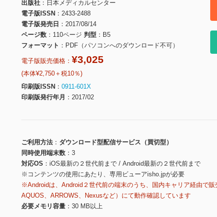
出版社
日本メディカルセンター
電子版ISSN
2433-2488
電子版発売日
2017/08/14
ページ数
110ページ
判型
B5
フォーマット
PDF（パソコンへのダウンロード不可）
¥3,025
電子版販売価格：
(本体¥2,750＋税10％)
印刷版ISSN
0911-601X
印刷版発行年月
2017/02
ご利用方法
ダウンロード型配信サービス（買切型）
同時使用端末数
3
対応OS
iOS最新の２世代前まで / Android最新の２世代前まで
※コンテンツの使用にあたり、専用ビューアisho.jpが必要
※Androidは、Android２世代前の端末のうち、国内キャリア経由で販
AQUOS、ARROWS、Nexusなど）にて動作確認しています
必要メモリ容量
30 MB以上