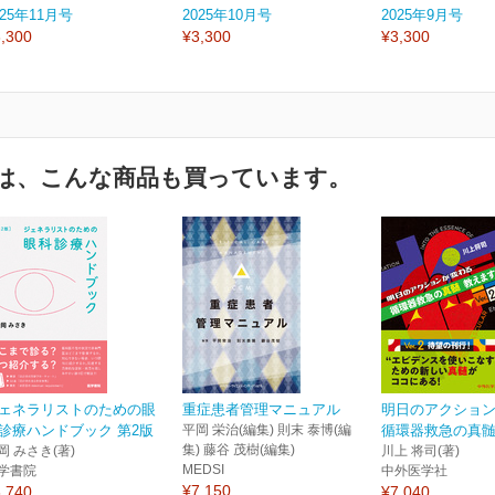
025年11月号
2025年10月号
2025年9月号
,300
¥3,300
¥3,300
は、こんな商品も買っています。
ェネラリストのための眼
重症患者管理マニュアル
明日のアクショ
診療ハンドブック 第2版
平岡 栄治(編集) 則末 泰博(編
循環器救急の真髄教
集) 藤谷 茂樹(編集)
岡 みさき(著)
川上 将司(著)
MEDSI
学書院
中外医学社
¥7,150
,740
¥7,040