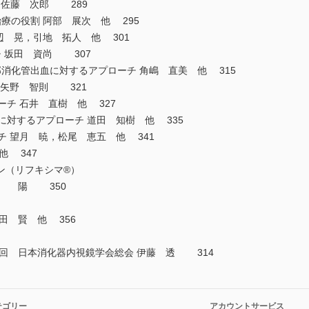
 佐藤 次郎 289
療の役割 阿部 展次 他 295
辺 晃，引地 拓人 他 301
 坂田 資尚 307
消化管出血に対するアプローチ 角嶋 直美 他 315
 矢野 智則 321
ーチ 石井 直樹 他 327
に対するアプローチ 道田 知樹 他 335
チ 望月 暁，松尾 恵五 他 341
他 347
ン（リフキシマ®）
全 陽 350
田 賢 他 356
92回 日本消化器内視鏡学会総会 伊藤 透 314
テゴリー
アカウントサービス