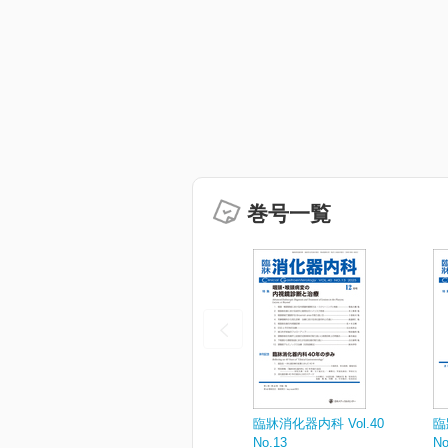
巻号一覧
臨牀消化器内科 Vol.40
臨
No.13
No