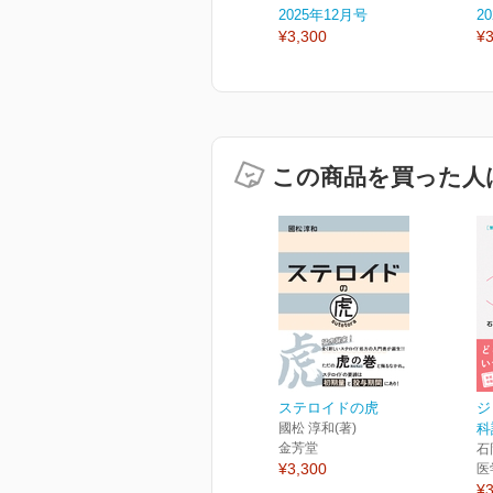
2025年12月号
2
¥3,300
¥3
この商品を買った人
ステロイドの虎
ジ
國松 淳和(著)
科
金芳堂
石
¥3,300
医
¥3