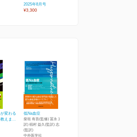
2025年8月号
2025年7月号
2
¥3,300
¥3,300
¥
ンが変わる
低Na血症
えま...
柴垣 有吾(監修) 冨永 直人(監
訳) 椙村 益久(監訳) 志水 英明
(監訳)
中外医学社