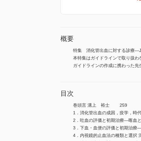
概要
特集 消化管出血に対する診療―J
本特集はガイドラインで取り扱わ
ガイドラインの作成に携わった先
目次
巻頭言 溝上 裕士 259
1．消化管出血の成因，疫学，時代
2．吐血の評価と初期治療―喀血と
3．下血・血便の評価と初期治療―
4．内視鏡的止血法の種類と選択 