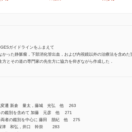
GESガイドラインをふまえて
なかった静脈瘤，下部消化管出血，および内視鏡以外の治療法を含めた
生方とその道の専門家の先生方に協力を仰ぎながら作成した．
変遷 新倉 量太，藤城 光弘 他 263
の鑑別を含めて 加藤 元彦 他 271
両者の鑑別を中心に 藤田 朋紀 他 275
深津 和弘，井口 幹崇 283