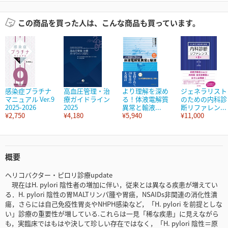
この商品を買った人は、こんな商品も買っています。
感染症プラチナ
高血圧管理・治
より理解を深め
ジェネラリスト
マニュアル Ver.9
療ガイドライン
る！体液電解質
のための内科診
2025-2026
2025
異常と輸液...
断リファレン...
¥2,750
¥4,180
¥5,940
¥11,000
概要
ヘリコバクター・ピロリ診療update
現在はH. pylori 陰性者の増加に伴い，従来とは異なる疾患が増えてい
る．H. pylori 陰性の胃MALTリンパ腫や胃癌，NSAIDs非関連の消化性潰
瘍，さらには自己免疫性胃炎やNHPH感染など，「H. pylori を前提としな
い」診療の重要性が増している.これらは一見「稀な疾患」に見えながら
も，実臨床ではもはや決して珍しい存在ではなく，「H. pylori 陰性＝原