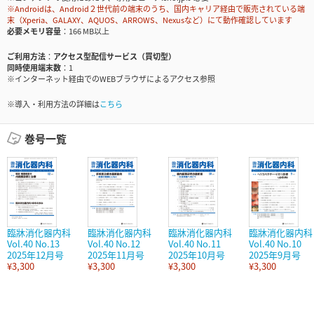
※Androidは、Android２世代前の端末のうち、国内キャリア経由で販売されている端
末（Xperia、GALAXY、AQUOS、ARROWS、Nexusなど）にて動作確認しています
必要メモリ容量
166 MB以上
ご利用方法
アクセス型配信サービス（買切型）
同時使用端末数
1
※インターネット経由でのWEBブラウザによるアクセス参照
※導入・利用方法の詳細は
こちら
巻号一覧
臨牀消化器内科
臨牀消化器内科
臨牀消化器内科
臨牀消化器内科
Vol.40 No.13
Vol.40 No.12
Vol.40 No.11
Vol.40 No.10
2025年12月号
2025年11月号
2025年10月号
2025年9月号
¥3,300
¥3,300
¥3,300
¥3,300