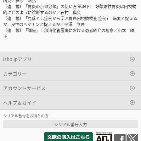
所見／藤原 靖弘
〔連 載〕「胃炎の京都分類」の使い方 第34 回 好酸球性胃炎は内視鏡
的にどのように診断するのか／石村 典久
〔連 載〕「見落とし症例から学ぶ胃癌内視鏡検査 症例7 病変と捉える
か，良性のヘマチンと捉えるか／平澤 欣吾
〔連 載〕「講座」上部消化管腫瘍における患者紹介の極意／山本 頼
正
isho.jpアプリ
カテゴリー
アカウントサービス
ヘルプ＆ガイド
シリアル番号をお持ちの方
シリアル番号入力