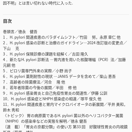
因不明」とは言い切れない時代に入った.
目次
巻頭言／徳永 健吾
1 ．H. pylori 関連疾患のパラダイムシフト／竹田 努，永原 章仁 他
2 ．H. pylori 感染の診断と治療のガイドライン―2024 改訂版の変更点／
下山 克
3 ．H. pylori 保険診療の課題を紐解く／古田 隆久
4 ．新たなH. pylori 診断法 ―胃内液を用いた核酸増幅（PCR）法／加藤
元嗣 他
5 ．ピロリ菌専門外来の実際／小野 尚子
6 ．H. pylori 薬剤耐性の現状 ―JANIS データを含めて／柴山 恵吾
7 ．高齢者の除菌療法／河合 隆 他
8 ．若年者除菌の今後の展開／半田 修 他
9 ．H. pylori 感染胃炎と自己免疫性胃炎の関連性／伊藤 公訓
10．H. pylori 感染症とNHPH 感染症の相違／塚平 俊久 他
11．H. pylori 関連疾患と胃内マイクロバイオータの新展開／平井 美和，
鈴木 秀和
〈トピック〉 胃の病原菌であるH. pylori 菌以外のヘリコバクター属菌
（NHPH）の感染率などの実態を解明／徳永 健吾
〔連 載〕「胃炎の京都分類」の使い方 第33 回 好酸球性胃炎の内視鏡