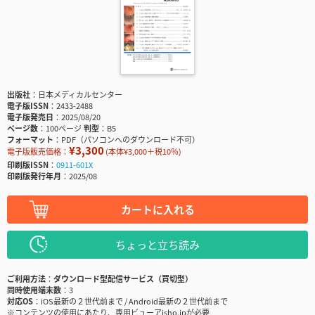
出版社
日本メディカルセンター
電子版ISSN
2433-2488
電子版発売日
2025/08/20
ページ数
100ページ
判型
B5
フォーマット
PDF（パソコンへのダウンロード不可）
¥3,300
電子版販売価格：
(本体¥3,000＋税10％)
印刷版ISSN
0911-601X
印刷版発行年月
2025/08
カートに入れる
ちょっと立ち読み
ご利用方法
ダウンロード型配信サービス（買切型）
同時使用端末数
3
対応OS
iOS最新の２世代前まで / Android最新の２世代前まで
※コンテンツの使用にあたり、専用ビューアisho.jpが必要