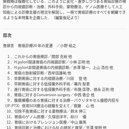
療戦略は複雑化している．このように変化・進歩しつつある胃癌診療の検
診から内視鏡診断・治療，外科手術，薬物療法，ゲノム医療そして人工
知能による診療支援の現況を解説し，一冊で胃癌診療のすべてを網羅でき
るような本特集を企画した．（編集後記より）
目次
巻頭言 胃癌診療20 年の変遷 ／小野 裕之
１．これからの胃癌検診／間部 克裕 他
２．H.pylori関連胃癌の内視鏡診断／小林 正明 他
３．H.pylori非関連胃癌の内視鏡診断／赤澤 陽一，上山 浩也 他
４．胃癌の放射線診断／西牟田雄祐 他
５．早期胃癌に対する内視鏡治療／川田 登 他
６．早期胃癌に対する低侵襲外科手術／幕内 梨恵
７．進行胃癌に対する低侵襲外科手術／布施 匡啓，徳永 正則 他
８．胃癌に対するConversion surgery／中西 香企 他
９．腹膜播種のある胃癌に対する治療－パクリタキセル腹腔内投与
（IP-PTX）併用SOX療法の経験を交えて／齋藤 心 他
10．切除不能胃癌に対する薬物療法／鈴木 伸三
11．胃癌のゲノム医療／久保田洋平，砂川 優
12．胃癌におけるプレシジョン医療／中山 厳馬
13．胃癌診断と治療におけるAI の現状と展望／平澤 俊明 他