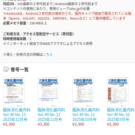
対応OS
iOS最新の２世代前まで / Android最新の２世代前まで
※コンテンツの使用にあたり、専用ビューアisho.jpが必要
※Androidは、Android２世代前の端末のうち、国内キャリア経由で販売されている端
末（Xperia、GALAXY、AQUOS、ARROWS、Nexusなど）にて動作確認しています
必要メモリ容量
156 MB以上
ご利用方法
アクセス型配信サービス（買切型）
同時使用端末数
1
※インターネット経由でのWEBブラウザによるアクセス参照
※導入・利用方法の詳細は
こちら
巻号一覧
臨牀消化器内科
臨牀消化器内科
臨牀消化器内科
臨牀消化器内科
Vol.40 No.13
Vol.40 No.12
Vol.40 No.11
Vol.40 No.10
2025年12月号
2025年11月号
2025年10月号
2025年9月号
¥3,300
¥3,300
¥3,300
¥3,300