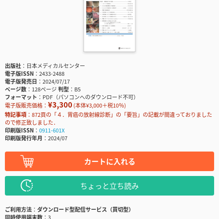
出版社
日本メディカルセンター
電子版ISSN
2433-2488
電子版発売日
2024/07/17
ページ数
128ページ
判型
B5
フォーマット
PDF（パソコンへのダウンロード不可）
¥3,300
電子版販売価格：
(本体¥3,000＋税10％)
特記事項
872頁の「４．胃癌の放射線診断」の「要旨」の記載が間違っておりました
ので修正致しました．
印刷版ISSN
0911-601X
印刷版発行年月
2024/07
カートに入れる
ちょっと立ち読み
ご利用方法
ダウンロード型配信サービス（買切型）
同時使用端末数
3