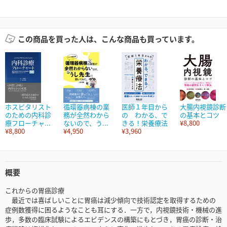
この商品を買った人は、こんな商品も買っています。
ホスピタリスト
循環器病棟の業
医師１年目から
大腸内視鏡診断
のための内科診
務が全然わから
の わかる、で
の基本とコツ
療フローチャ...
ないので、う...
きる！栄養療法
¥8,800
¥8,800
¥4,950
¥3,960
概要
これからの胃癌診療
最近では喜ばしいことに胃癌は減少傾向で技術認定を取得するための
症例数獲得に困るようなことも耳にする．一方で，内視鏡技術・機械の進
歩，多数の臨床試験によるエビデンスの構築にもとづき，胃癌の診断・治