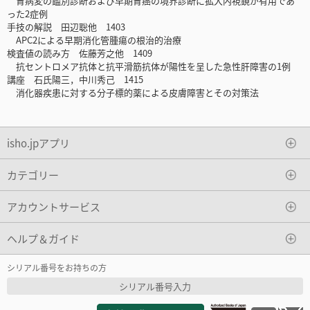
胃病変の鑑別診断および早期胃癌の境界診断に拡大内視鏡が有用であ
った2症例
手技の解説 田辺聡他 1403
APC2による早期消化管腫瘍の根治的治療
検査値の読み方 佐藤芳之他 1409
抗セントロメア抗体と抗平滑筋抗体が陽性を呈した急性肝障害の1例
講座 石氏陽三，中川秀己 1415
消化器疾患に対する分子標的薬による皮膚障害とその対策法
isho.jpアプリ
カテゴリー
アカウントサービス
ヘルプ＆ガイド
シリアル番号をお持ちの方
シリアル番号入力