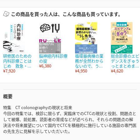
この商品を買った人は、こんな商品も買っています。
研修医のための
脳神経内科診療
循環器病棟の業
総合診療のエビ
内科診療ことは
の掟
務が全然わから
デンスをぎゅう
じめ 救急・...
¥6,380
ないので、う...
っとまとめま...
¥7,920
¥4,950
¥4,620
概要
特集 CT colonographyの現状と将来
今回の特集では、検診に限らず、実臨床でのCTCの現状と役割、問題点と
して被爆、前処置、読影者の育成などが述べられ、それらの問題点の解
決法や将来展望について国内でCTCを積極的に施行している施設の専門医
の先生方に見解を示していただいた。