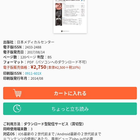
出版社
日本メディカルセンター
電子版ISSN
2433-2488
電子版発売日
2017/08/14
ページ数
120ページ
判型
B5
フォーマット
PDF（パソコンへのダウンロード不可）
¥2,750
電子版販売価格：
(本体¥2,500＋税10％)
印刷版ISSN
0911-601X
印刷版発行年月
2014/08
カートに入れる
ちょっと立ち読み
ご利用方法
ダウンロード型配信サービス（買切型）
同時使用端末数
3
対応OS
iOS最新の２世代前まで / Android最新の２世代前まで
※コンテンツの使用にあたり、専用ビューアisho.jpが必要