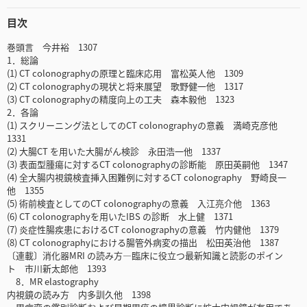
目次
巻頭言 今井裕 1307
1．総論
(1) CT colonographyの原理と臨床応用 富松英人他 1309
(2) CT colonographyの現状と将来展望 歌野健一他 1317
(3) CT colonographyの精度向上の工夫 森本毅他 1323
2．各論
(1) スクリーニング法としてのCT colonographyの意義 満崎克彦他
1331
(2) 大腸CT を用いた大腸がん検診 永田浩一他 1337
(3) 表面型腫瘍に対するCT colonographyの診断能 原田英嗣他 1347
(4) 全大腸内視鏡検査挿入困難例に対するCT colonography 野崎良一
他 1355
(5) 術前検査としてのCT colonographyの意義 入江亮介他 1363
(6) CT colonographyを用いたIBS の診断 水上健 1371
(7) 炎症性腸疾患におけるCT colonographyの意義 竹内健他 1379
(8) CT colonographyにおける腸管外病変の描出 松田英治他 1387
〔連載〕消化器MRI の読み方―臨床に役立つ最新知識と読影のポイン
ト 市川新太郎他 1393
8．MR elastography
内視鏡の読み方 内多訓久他 1398