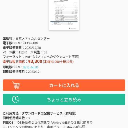
出版社
日本メディカルセンター
電子版ISSN
2433-2488
電子版発売日
2023/12/20
ページ数
112ページ
判型
B5
フォーマット
PDF（パソコンへのダウンロード不可）
¥3,300
電子版販売価格：
(本体¥3,000＋税10％)
印刷版ISSN
0911-601X
印刷版発行年月
2023/12
カートに入れる
ちょっと立ち読み
ご利用方法
ダウンロード型配信サービス（買切型）
同時使用端末数
3
対応OS
iOS最新の２世代前まで / Android最新の２世代前まで
※コンテンツの使用にあたり、専用ビューアisho.jpが必要