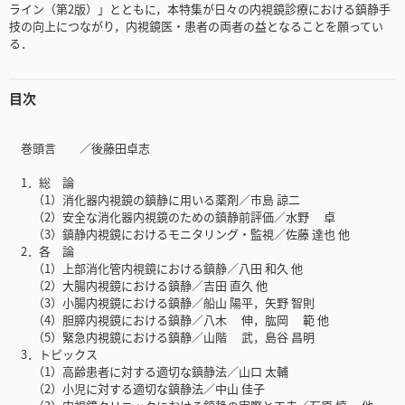
ライン（第2版）」とともに，本特集が日々の内視鏡診療における鎮静手
技の向上につながり，内視鏡医・患者の両者の益となることを願ってい
る．
目次
巻頭言 ／後藤田卓志
1．総 論
（1）消化器内視鏡の鎮静に用いる薬剤／市島 諒二
（2）安全な消化器内視鏡のための鎮静前評価／水野 卓
（3）鎮静内視鏡におけるモニタリング・監視／佐藤 達也 他
2．各 論
（1）上部消化管内視鏡における鎮静／八田 和久 他
（2）大腸内視鏡における鎮静／吉田 直久 他
（3）小腸内視鏡における鎮静／船山 陽平，矢野 智則
（4）胆膵内視鏡における鎮静／八木 伸，肱岡 範 他
（5）緊急内視鏡における鎮静／山階 武，島谷 昌明
3．トピックス
（1）高齢患者に対する適切な鎮静法／山口 太輔
（2）小児に対する適切な鎮静法／中山 佳子