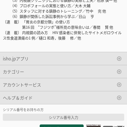
（3）内視鏡クリニックにおける鎮静の実際と工夫／石原 慎一 他
（4）プロポフォールの実態と使い方／大木 大輔
（5）スタッフに対する鎮静のトレーニング／竹中 完 他
（6）鎮静が関係した訴訟事例から学ぶ／日山 亨
〔連 載〕 「胃炎の京都分類」の使い方
第16 回 “フジツボ”様所見の意味合いは／春間 賢 他
〔連 載〕 内視鏡の読み方 HIV 感染者に併発したサイトメガロウイル
ス性食道潰瘍の1 例／樋口 和寿，後藤 修／他
isho.jpアプリ
カテゴリー
アカウントサービス
ヘルプ＆ガイド
シリアル番号をお持ちの方
シリアル番号入力