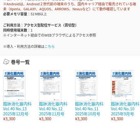
※Androidは、Android２世代前の端末のうち、国内キャリア経由で販売されている端
末（Xperia、GALAXY、AQUOS、ARROWS、Nexusなど）にて動作確認しています
必要メモリ容量
52 MB以上
ご利用方法
アクセス型配信サービス（買切型）
同時使用端末数
1
※インターネット経由でのWEBブラウザによるアクセス参照
※導入・利用方法の詳細は
こちら
巻号一覧
臨牀消化器内科
臨牀消化器内科
臨牀消化器内科
臨牀消化器内科
Vol.40 No.13
Vol.40 No.12
Vol.40 No.11
Vol.40 No.10
2025年12月号
2025年11月号
2025年10月号
2025年9月号
¥3,300
¥3,300
¥3,300
¥3,300