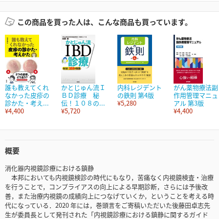
この商品を買った人は、こんな商品も買っています。
誰も教えてくれ
かとじゅん流Ｉ
内科レジデント
がん薬物療法副
なかった皮疹の
ＢＤ診療 秘
の鉄則 第4版
作用管理マニュ
診かた・考え...
伝！１０８の...
¥5,280
アル 第3版
¥4,400
¥5,720
¥4,400
概要
消化器内視鏡診療における鎮静
本邦においても内視鏡検診の時代にもなり，苦痛なく内視鏡検査・治療
を行うことで，コンプライアスの向上による早期診断，さらには予後改
善，また治療内視鏡の成績向上につなげていくか，ということを考える時
代になっている．2020 年には，巻頭言をご寄稿いただいた後藤田卓志先
生が委員長として発刊された「内視鏡診療における鎮静に関するガイド