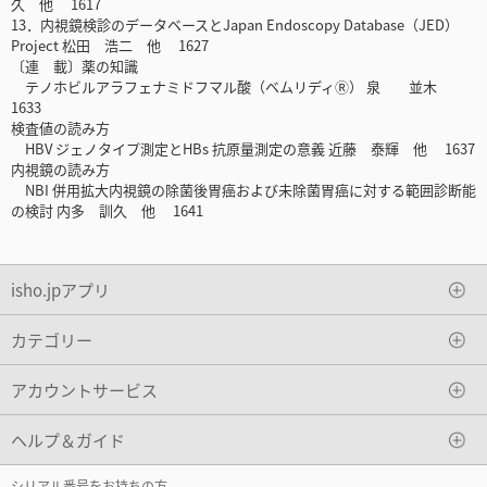
久 他 1617
13．内視鏡検診のデータベースとJapan Endoscopy Database（JED）
Project 松田 浩二 他 1627
〔連 載〕薬の知識
テノホビルアラフェナミドフマル酸（ベムリディⓇ） 泉 並木
1633
検査値の読み方
HBV ジェノタイプ測定とHBs 抗原量測定の意義 近藤 泰輝 他 1637
内視鏡の読み方
NBI 併用拡大内視鏡の除菌後胃癌および未除菌胃癌に対する範囲診断能
の検討 内多 訓久 他 1641
isho.jpアプリ
カテゴリー
アカウントサービス
ヘルプ＆ガイド
シリアル番号をお持ちの方