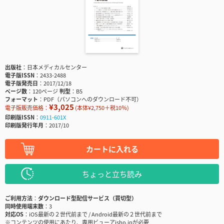
出版社
日本メディカルセンター
電子版ISSN
2433-2488
電子版発売日
2017/12/18
ページ数
120ページ
判型
B5
フォーマット
PDF（パソコンへのダウンロード不可）
¥3,025
電子版販売価格：
(本体¥2,750＋税10％)
印刷版ISSN
0911-601X
印刷版発行年月
2017/10
カートに入れる
ちょっと立ち読み
ご利用方法
ダウンロード型配信サービス（買切型）
同時使用端末数
3
対応OS
iOS最新の２世代前まで / Android最新の２世代前まで
※コンテンツの使用にあたり、専用ビューアisho.jpが必要