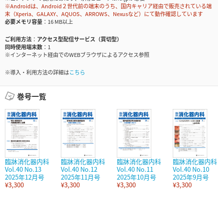
※Androidは、Android２世代前の端末のうち、国内キャリア経由で販売されている端
末（Xperia、GALAXY、AQUOS、ARROWS、Nexusなど）にて動作確認しています
必要メモリ容量
16 MB以上
ご利用方法
アクセス型配信サービス（買切型）
同時使用端末数
1
※インターネット経由でのWEBブラウザによるアクセス参照
※導入・利用方法の詳細は
こちら
巻号一覧
臨牀消化器内科
臨牀消化器内科
臨牀消化器内科
臨牀消化器内科
Vol.40 No.13
Vol.40 No.12
Vol.40 No.11
Vol.40 No.10
2025年12月号
2025年11月号
2025年10月号
2025年9月号
¥3,300
¥3,300
¥3,300
¥3,300