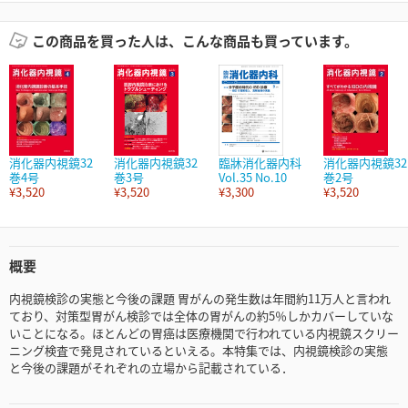
この商品を買った人は、こんな商品も買っています。
消化器内視鏡32
消化器内視鏡32
臨牀消化器内科
消化器内視鏡32
巻4号
巻3号
Vol.35 No.10
巻2号
¥3,520
¥3,520
¥3,300
¥3,520
概要
内視鏡検診の実態と今後の課題 胃がんの発生数は年間約11万人と言われ
ており、対策型胃がん検診では全体の胃がんの約5％しかカバーしていな
いことになる。ほとんどの胃癌は医療機関で行われている内視鏡スクリー
ニング検査で発見されているといえる。本特集では、内視鏡検診の実態
と今後の課題がそれぞれの立場から記載されている．