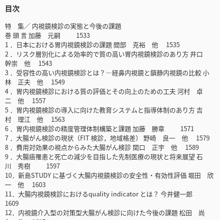
目次
特 集／ 内視鏡検診の実態と今後の課題
巻 頭 言 加藤 元嗣 1533
1 ．日本における胃内視鏡検診の課題 間部 克裕 他 1535
2 ．リスク層別化による効率的で質の高い胃内視鏡検診のあり方 井口
幹崇 他 1543
3 ．受容性の高い内視鏡検診とは？―経鼻内視鏡と鎮静内視鏡の比較 小
林 正夫 他 1549
4 ．胃内視鏡検診における質の評価とその向上のための工夫 河村 卓
二 他 1557
5 ．胃内視鏡検診の導入に向けた教育システムと指導体制のあり方 吉
村 理江 他 1563
6 ．胃内視鏡検診の精度管理体制構築と課題 加藤 勝章 1571
7 ．大腸がん検診の現状（FIT 検診，地域格差） 野崎 良一 他 1579
8 ．費用対効果の視点からみた大腸がん検診 関口 正宇 他 1589
9 ．大腸癌罹患と死亡の減少を目指した先制医療の現状と将来展望 石
川 秀樹 1597
10．新島STUDY に基づく大腸内視鏡検診の安全性・有効性評価 堀田 欣
一 他 1603
11．大腸内視鏡検診におけるquality indicator とは？ 今井健一郎
1609
12．内視鏡介入型の対策型大腸がん検診に向けた今後の課題 松田 尚