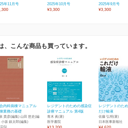
025年11月号
2025年10月号
2025年9月号
,300
¥3,300
¥3,300
は、こんな商品も買っています。
合内科病棟マニュアル
レジデントのための感染症
レジデントのた
棟業務の基礎
診療マニュアル 第4版
だけ輸液
泉 貴彦(編集) 山田 悠史(編
青木 眞(著)
佐藤 弘明(著)
) 小坂 鎮太郎(編集)
医学書院
日本医事新報社
EDSI
¥13,200
¥4,620