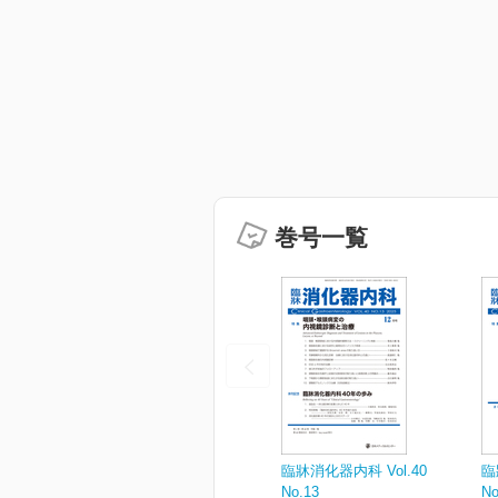
巻号一覧
臨牀消化器内科 Vol.40
臨
No.13
No