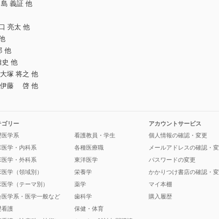
 義証 他
口 亮太 他
他
 他
史 他
大塚 将之 他
，伊藤 啓 他
テゴリー
アカウントサービス
礎医学系
看護教員・学生
個人情報の確認・変更
床医学・内科系
各種医療職
メールアドレスの確認・変
床医学・外科系
東洋医学
パスワードの変更
床医学（領域別）
栄養学
かかりつけ書店の確認・変
床医学（テーマ別）
薬学
マイ本棚
会医学系・医学一般など
歯科学
購入履歴
礎看護
保健・体育