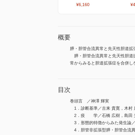
¥6,160
¥4
概要
膵・胆管合流異常と先天性胆道拡
膵・胆管合流異常と先天性胆道拡
常からみると胆道拡張症を合併し
目次
巻頭言 ／神澤 輝実
1．診断基準／古来 貴寛，木村 
2．疫 学／石橋 広樹，島田 
3．形態的特徴からみた発生論／藤
4．胆管非拡張型膵・胆管合流異常