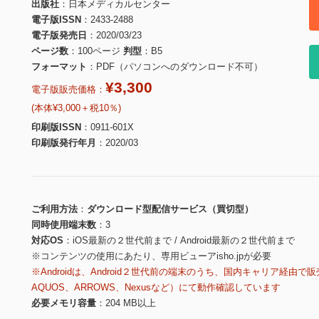
出版社
日本メディカルセンター
電子版ISSN
2433-2488
電子版発売日
2020/03/23
ページ数
100ページ
判型
B5
フォーマット
PDF（パソコンへのダウンロード不可）
¥3,300
電子版販売価格：
(本体¥3,000＋税10％)
印刷版ISSN
0911-601X
印刷版発行年月
2020/03
ご利用方法
ダウンロード型配信サービス（買切型）
同時使用端末数
3
対応OS
iOS最新の２世代前まで / Android最新の２世代前まで
※コンテンツの使用にあたり、専用ビューアisho.jpが必要
※Androidは、Android２世代前の端末のうち、国内キャリア経由で販
AQUOS、ARROWS、Nexusなど）にて動作確認しています
必要メモリ容量
204 MB以上