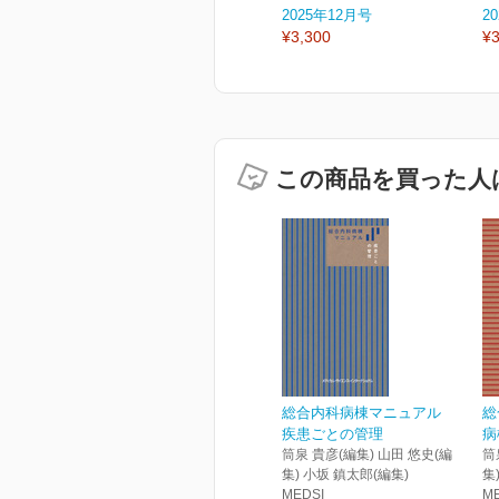
2025年12月号
2
¥3,300
¥3
この商品を買った人
総合内科病棟マニュアル
総
疾患ごとの管理
病
筒泉 貴彦(編集) 山田 悠史(編
筒
集) 小坂 鎮太郎(編集)
集
MEDSI
M