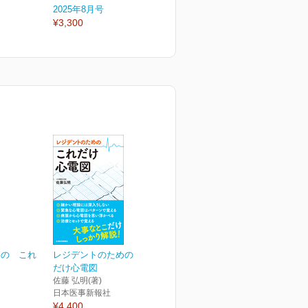
2025年8月号
2025年7月号
2
¥3,300
¥3,300
¥
めの これ
レジデントのための これ
だけ心電図
佐藤 弘明(著)
日本医事新報社
¥4,400