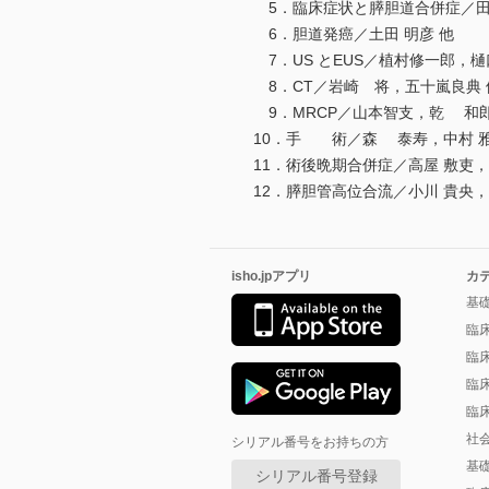
5．臨床症状と膵胆道合併症／田島
6．胆道発癌／土田 明彦 他
7．US とEUS／植村修一郎，樋
8．CT／岩崎 将，五十嵐良典 
9．MRCP／山本智支，乾 和郎
10．手 術／森 泰寿，中村 雅
11．術後晩期合併症／高屋 敷吏，
12．膵胆管高位合流／小川 貴央
isho.jpアプリ
カ
基
臨
臨
臨
臨
社
シリアル番号をお持ちの方
基
シリアル番号登録