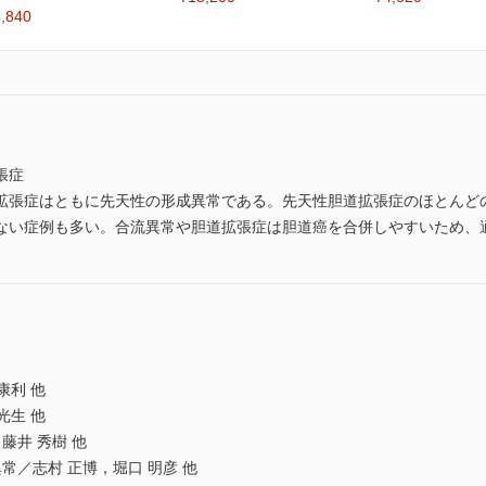
,840
張症
張症はともに先天性の形成異常である。先天性胆道拡張症のほとんど
ない症例も多い。合流異常や胆道拡張症は胆道癌を合併しやすいため、
康利 他
光生 他
井 秀樹 他
／志村 正博，堀口 明彦 他