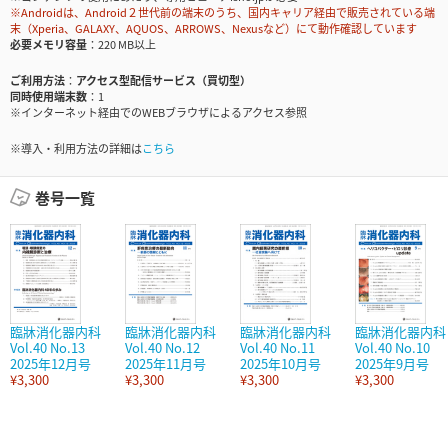
※Androidは、Android２世代前の端末のうち、国内キャリア経由で販売されている端
末（Xperia、GALAXY、AQUOS、ARROWS、Nexusなど）にて動作確認しています
必要メモリ容量
220 MB以上
ご利用方法
アクセス型配信サービス（買切型）
同時使用端末数
1
※インターネット経由でのWEBブラウザによるアクセス参照
※導入・利用方法の詳細は
こちら
巻号一覧
臨牀消化器内科
臨牀消化器内科
臨牀消化器内科
臨牀消化器内科
Vol.40 No.13
Vol.40 No.12
Vol.40 No.11
Vol.40 No.10
2025年12月号
2025年11月号
2025年10月号
2025年9月号
¥3,300
¥3,300
¥3,300
¥3,300