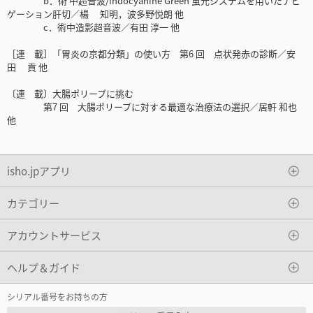
b．術 中超音波/Indocyanine Green 蛍光システムを用いたナビ
ゲーション肝切／楊 知明，波多野悦朗 他
c．術中造影超音波／有田 淳一 他
［連 載］「胃炎の京都分類」の使い方 第6 回 点状発赤の診断／安
田 貢 他
〔連 載〕大腸ポリープに挑む
第7 回 大腸ポリープに対する最適な治療法の選択／居軒 和也
他
isho.jpアプリ
カテゴリー
アカウントサービス
ヘルプ＆ガイド
シリアル番号をお持ちの方