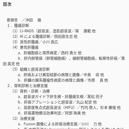
目次
巻頭言 ／沖田 極
１．腫瘍診断
（1）LI-RADS（超音波，造影超音波／南 康範 他
（2）AI による腫瘍診断／西田直生志 他
（3）良性肝腫瘍／小川 眞広
（4）悪性肝腫瘍
a．肝細胞癌と境界病変／西村 貴士 他
b．肝内胆管癌（胆管細胞癌），細胆管細胞癌，転移性肝癌／黒
田 英克 他
（5）組織と超音波診断
a．肝癌および異型結節の病理と画像／中島 収 他
b．肝臓の腺系腫瘤性病変の病理と画像／市原 真 他
２．穿刺診断と治療支援
（1）穿刺・診断・治療
a．超音波ガイド下肝生検・肝腫瘍生検／黒松 亮子
b．肝癌アブレーションと超音波／丸山 紀史 他
c．高密度焦点式超音波法（HIFU）／竹内 啓人，杉本 勝俊 他
d．肝癌薬物療法効果判定／阿部 珠美 他
（2）治療支援
a．Fusion 画像による肝癌治療支援／小川 力 他