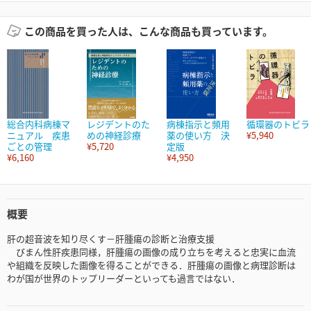
この商品を買った人は、こんな商品も買っています。
総合内科病棟マ
レジデントのた
病棟指示と頻用
循環器のトビラ
ニュアル 疾患
めの神経診療
薬の使い方 決
¥5,940
ごとの管理
¥5,720
定版
¥6,160
¥4,950
概要
肝の超音波を知り尽くす－肝腫瘍の診断と治療支援
びまん性肝疾患同様，肝腫瘍の画像の成り立ちを考えると忠実に血流
や組織を反映した画像を得ることができる．肝腫瘍の画像と病理診断は
わが国が世界のトップリーダーといっても過言ではない．