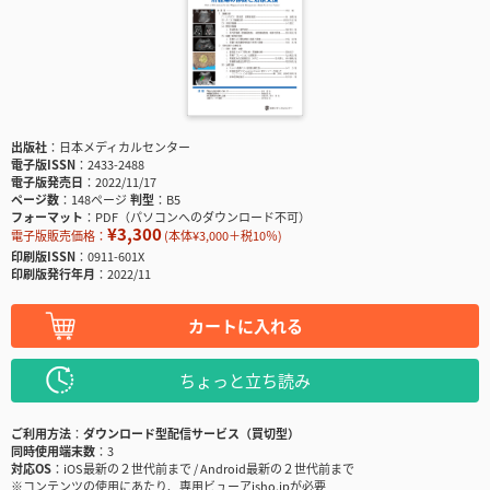
出版社
日本メディカルセンター
電子版ISSN
2433-2488
電子版発売日
2022/11/17
ページ数
148ページ
判型
B5
フォーマット
PDF（パソコンへのダウンロード不可）
¥3,300
電子版販売価格：
(本体¥3,000＋税10％)
印刷版ISSN
0911-601X
印刷版発行年月
2022/11
カートに入れる
ちょっと立ち読み
ご利用方法
ダウンロード型配信サービス（買切型）
同時使用端末数
3
対応OS
iOS最新の２世代前まで / Android最新の２世代前まで
※コンテンツの使用にあたり、専用ビューアisho.jpが必要