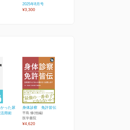
2025年8月号
2025年7月号
2
¥3,300
¥3,300
¥
なかった尿
身体診察 免許皆伝
ス活用術
平島 修(他編)
医学書院
¥4,620