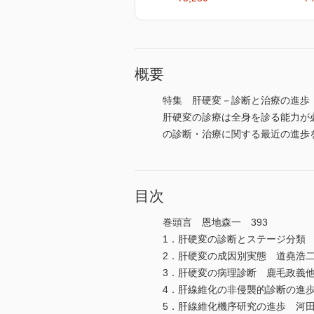
概要
特集 肝硬変－診断と治療の進歩
肝硬変の診療は全身を診る能力が
の診断・治療に関する最近の進歩
目次
巻頭言 恩地森一 393
1．肝硬変の診断とステージ分類 
2．肝硬変の成因別実態 道堯浩二
3．肝硬変の病理診断 鹿毛政義他
4．肝線維化の非侵襲的診断の進歩
5．肝線維化機序研究の進歩 河田