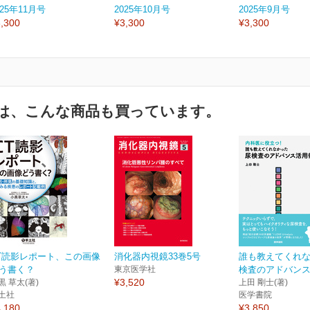
025年11月号
2025年10月号
2025年9月号
,300
¥3,300
¥3,300
は、こんな商品も買っています。
T読影レポート、この画像
消化器内視鏡33巻5号
誰も教えてくれ
う書く？
東京医学社
検査のアドバン
¥3,520
黒 草太(著)
上田 剛士(著)
土社
医学書院
,180
¥3,850