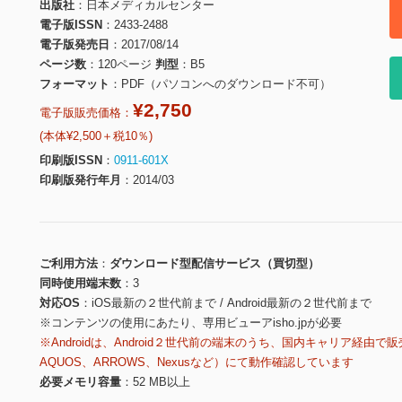
出版社
日本メディカルセンター
電子版ISSN
2433-2488
電子版発売日
2017/08/14
ページ数
120ページ
判型
B5
フォーマット
PDF（パソコンへのダウンロード不可）
¥2,750
電子版販売価格：
(本体¥2,500＋税10％)
印刷版ISSN
0911-601X
印刷版発行年月
2014/03
ご利用方法
ダウンロード型配信サービス（買切型）
同時使用端末数
3
対応OS
iOS最新の２世代前まで / Android最新の２世代前まで
※コンテンツの使用にあたり、専用ビューアisho.jpが必要
※Androidは、Android２世代前の端末のうち、国内キャリア経由で販
AQUOS、ARROWS、Nexusなど）にて動作確認しています
必要メモリ容量
52 MB以上