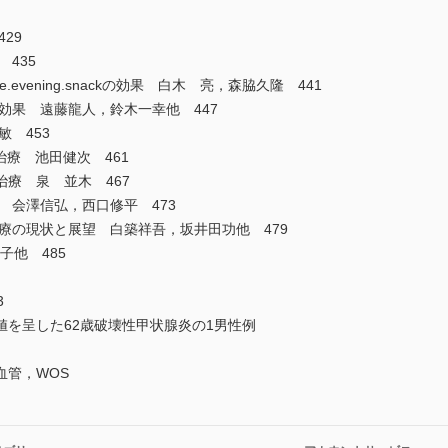
29
435
.evening.snackの効果 白木 亮，森脇久隆 441
療効果 遠藤龍人，鈴木一幸他 447
敏 453
治療 池田健次 461
治療 泉 並木 467
 会澤信弘，西口修平 473
治療の現状と展望 白築祥吾，坂井田功他 479
子他 485
3
を呈した62歳破壊性甲状腺炎の1男性例
血管，WOS