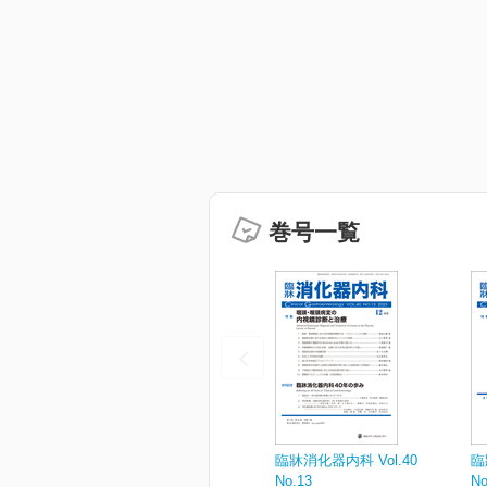
巻号一覧
臨牀消化器内科 Vol.40
臨
No.13
No