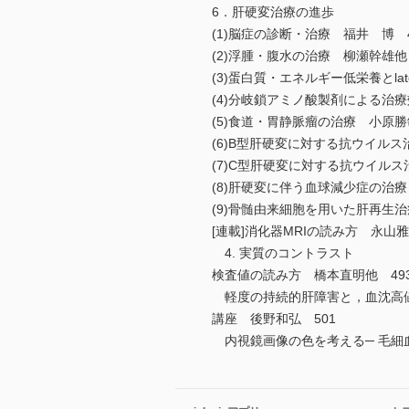
6．肝硬変治療の進歩
(1)脳症の診断・治療 福井 博 4
(2)浮腫・腹水の治療 柳瀬幹雄他 
(3)蛋白質・エネルギー低栄養とlate
(4)分岐鎖アミノ酸製剤による治
(5)食道・胃静脈瘤の治療 小原勝
(6)B型肝硬変に対する抗ウイルス
(7)C型肝硬変に対する抗ウイルス
(8)肝硬変に伴う血球減少症の治療
(9)骨髄由来細胞を用いた肝再生
[連載]消化器MRIの読み方 永山雅
4. 実質のコントラスト
検査値の読み方 橋本直明他 49
軽度の持続的肝障害と，血沈高値
講座 後野和弘 501
内視鏡画像の色を考える─ 毛細