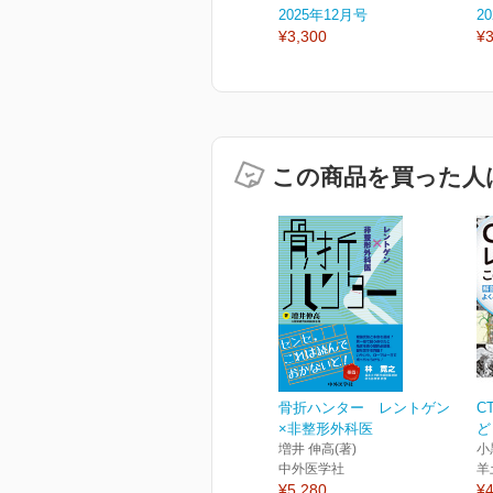
2025年12月号
2
¥3,300
¥3
この商品を買った人
骨折ハンター レントゲン
C
×非整形外科医
ど
増井 伸高(著)
小
中外医学社
羊
¥5,280
¥4