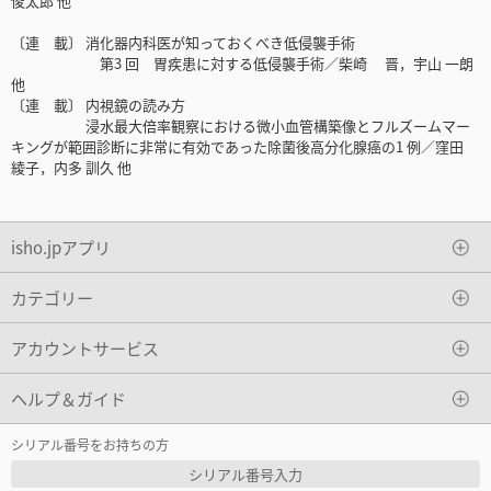
俊太郎 他
〔連 載〕 消化器内科医が知っておくべき低侵襲手術
第3 回 胃疾患に対する低侵襲手術／柴崎 晋，宇山 一朗
他
〔連 載〕 内視鏡の読み方
浸水最大倍率観察における微小血管構築像とフルズームマー
キングが範囲診断に非常に有効であった除菌後高分化腺癌の1 例／窪田
綾子，内多 訓久 他
isho.jpアプリ
カテゴリー
アカウントサービス
ヘルプ＆ガイド
シリアル番号をお持ちの方
シリアル番号入力