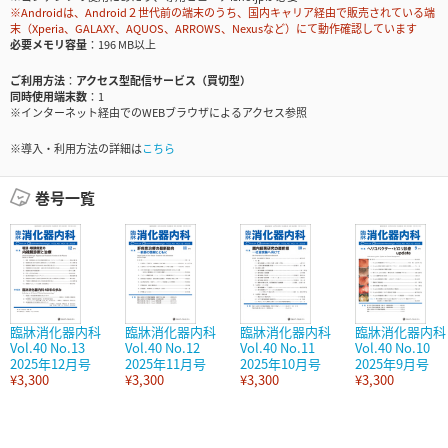
※Androidは、Android２世代前の端末のうち、国内キャリア経由で販売されている端
末（Xperia、GALAXY、AQUOS、ARROWS、Nexusなど）にて動作確認しています
必要メモリ容量
196 MB以上
ご利用方法
アクセス型配信サービス（買切型）
同時使用端末数
1
※インターネット経由でのWEBブラウザによるアクセス参照
※導入・利用方法の詳細は
こちら
巻号一覧
臨牀消化器内科
臨牀消化器内科
臨牀消化器内科
臨牀消化器内科
Vol.40 No.13
Vol.40 No.12
Vol.40 No.11
Vol.40 No.10
2025年12月号
2025年11月号
2025年10月号
2025年9月号
¥3,300
¥3,300
¥3,300
¥3,300