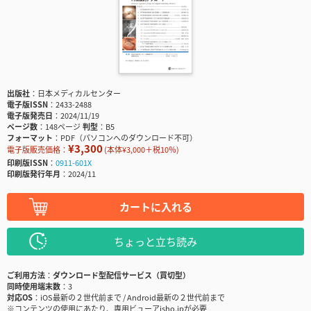
出版社
日本メディカルセンター
電子版ISSN
2433-2488
電子版発売日
2024/11/19
ページ数
148ページ
判型
B5
フォーマット
PDF（パソコンへのダウンロード不可）
¥3,300
電子版販売価格：
(本体¥3,000＋税10％)
印刷版ISSN
0911-601X
印刷版発行年月
2024/11
カートに入れる
ちょっと立ち読み
ご利用方法
ダウンロード型配信サービス（買切型）
同時使用端末数
3
対応OS
iOS最新の２世代前まで / Android最新の２世代前まで
※コンテンツの使用にあたり、専用ビューアisho.jpが必要