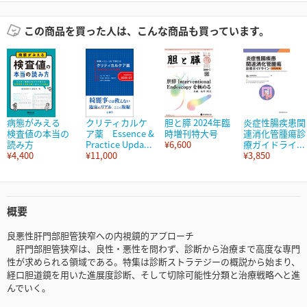
この商品を買った人は、こんな商品も買っています。
病態がみえる
クリティカルケ
胆と膵 2024年臨
炎症性腸疾患関
検査値の本当の
ア薬 Essence &
時増刊特大号
連消化管腫瘍診
読み方
Practice Upda...
¥6,600
療ガイドライ...
¥4,400
¥11,000
¥3,850
概要
良悪性肝門部胆管狭窄への内視鏡的アプローチ
肝門部胆管狭窄は、良性・悪性を問わず、診断から治療まで高度な専門
性が求められる領域である。特集は診断ストラテジーの概説から始まり、
経口胆道鏡を用いた進展度診断、そして切除可能性分類と治療戦略へと進
んでいく。