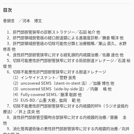
目次
巻頭言 ／河本 博文
1．肝門部胆管狭窄の診断ストラテジー／石田 祐介 他
2．肝門部領域胆管癌の経口胆道鏡による進展度診断／勝倉 暢洋 他
3．肝門部領域胆管癌の切除可能性分類と治療戦略／栗山 直久，水野
修吾 他
4．良性肝門部胆管狭窄に対する経乳頭的内視鏡治療／佐藤 達也 他
5．切除可能悪性肝門部胆管狭窄に対する術前胆道ドレナージ／石渡 裕
俊 他
6．切除不能悪性肝門部胆管狭窄に対する胆道ドレナージ
（1）インサイドステント／菅野 良秀
（2）uncovered SEMS（stent-in-stent 法）／加藤 博也 他
（3）uncovered SEMS（side-by-side 法）／内藤 格 他
（4）Fully covered SEMS／藤澤 聡郎 他
（5）EUS-BD／山重 大樹，肱岡 範 他
7．切除不能悪性肝門部胆管狭窄に対する内視鏡的RFA（ラジオ波焼灼
療法）／井上 匡央 他
8．良性肝門部胆管空腸吻合部狭窄に対する内視鏡的治療／齋藤 圭
他
9．消化管再建術後の悪性肝門部胆管狭窄に対する内視鏡的治療／向井