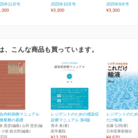
025年11月号
2025年10月号
2025年9月号
,300
¥3,300
¥3,300
は、こんな商品も買っています。
合内科病棟マニュアル
レジデントのための感染症
レジデントのた
棟業務の基礎
診療マニュアル 第4版
だけ輸液
泉 貴彦(編集) 山田 悠史(編
青木 眞(著)
佐藤 弘明(著)
) 小坂 鎮太郎(編集)
医学書院
日本医事新報社
EDSI
¥13,200
¥4,620