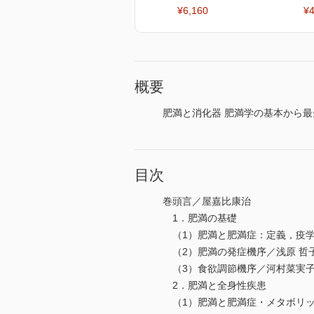
¥6,160
¥4
概要
肥満と消化器 肥満学の基本から
目次
巻頭言／屋嘉比康治
1．肥満の基礎
（1）肥満と肥満症：定義，疫学
（2）肥満の発症機序／浅原 哲
（3）食欲調節機序／河村菜実子，
2．肥満と全身性疾患
（1）肥満と肥満症・メタボリッ