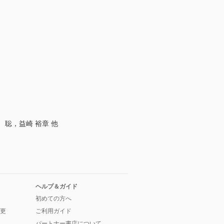
聡，益崎 裕章 他
ヘルプ＆ガイド
初めての方へ
更
ご利用ガイド
パートナー書店について