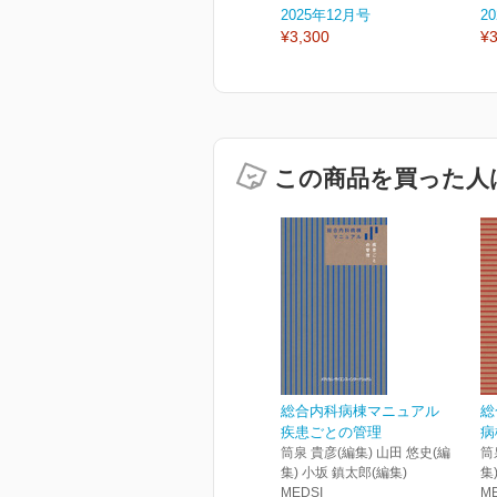
2025年12月号
2
¥3,300
¥3
この商品を買った人
総合内科病棟マニュアル
総
疾患ごとの管理
病
筒泉 貴彦(編集) 山田 悠史(編
筒
集) 小坂 鎮太郎(編集)
集
MEDSI
M