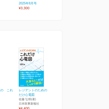
2025年8月号
2025年7月号
2
¥3,300
¥3,300
¥
めの これ
レジデントのための これ
だけ心電図
佐藤 弘明(著)
日本医事新報社
¥4,400