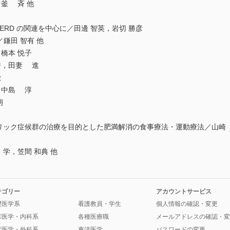
釜 斉 他
RD の関連を中心に／田邊 智英，岩切 勝彦
ri／鎌田 智有 他
橋本 悦子
秀，田妻 進
徹
，中島 淳
朗
リック症候群の治療を目的とした肥満解消の食事療法・運動療法／山崎 
学，笠間 和典 他
テゴリー
アカウントサービス
礎医学系
看護教員・学生
個人情報の確認・変更
床医学・内科系
各種医療職
メールアドレスの確認・変
床医学・外科系
東洋医学
パスワードの変更