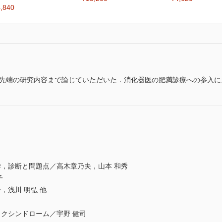
,840
最先端の研究内容まで論じていただいた．消化器医の肥満診療への参入
，診断と問題点／高木章乃夫，山本 和秀
子
浅川 明弘 他
クシンドローム／宇野 健司