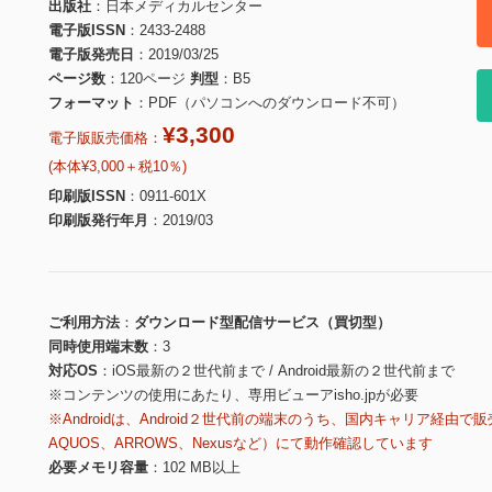
出版社
日本メディカルセンター
電子版ISSN
2433-2488
電子版発売日
2019/03/25
ページ数
120ページ
判型
B5
フォーマット
PDF（パソコンへのダウンロード不可）
¥3,300
電子版販売価格：
(本体¥3,000＋税10％)
印刷版ISSN
0911-601X
印刷版発行年月
2019/03
ご利用方法
ダウンロード型配信サービス（買切型）
同時使用端末数
3
対応OS
iOS最新の２世代前まで / Android最新の２世代前まで
※コンテンツの使用にあたり、専用ビューアisho.jpが必要
※Androidは、Android２世代前の端末のうち、国内キャリア経由で販
AQUOS、ARROWS、Nexusなど）にて動作確認しています
必要メモリ容量
102 MB以上