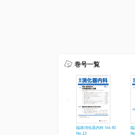
巻号一覧
臨牀消化器内科 Vol.40
臨
No.13
No