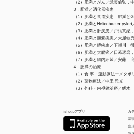
（2）肥満とがん／武藤倫弘，中
3．肥満と消化器疾患
（1）肥満と食道疾患―肥満とGE
（2）肥満とHelicobacter pylo
（3）肥満と肝疾患／戸張真紀，
（4）肥満と胆嚢疾患／大屋敏
（5）肥満と膵疾患／下瀬川 
（6）肥満と大腸癌／日暮琢磨
（7）肥満と腸内細菌／安藤 
4．肥満の治療
（1）食 事・運動療法ーメタボ
（2）薬物療法／中里 雅光
（3）外科・内視鏡治療／網木 
isho.jpアプリ
カ
基
臨
臨