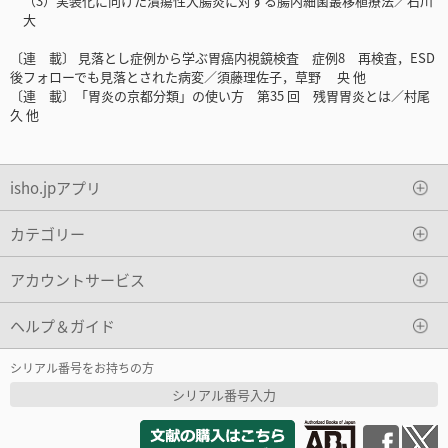
（3）実装化に向けた潰瘍性大腸炎に対する腸内細菌叢移植療法／石川
大
〔連 載〕 見落とし症例から学ぶ胃癌内視鏡検査 症例8 再検査，ESD
後フォローでも見落とされた病変／須藤理佐子，草野 央 他
〔連 載〕「胃炎の京都分類」の使い方 第35 回 残胃胃炎とは／村尾
久 他
isho.jpアプリ
カテゴリー
アカウントサービス
ヘルプ＆ガイド
シリアル番号をお持ちの方
シリアル番号入力