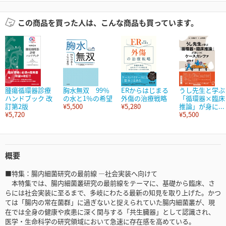
この商品を買った人は、こんな商品も買っています。
腫瘍循環器診療
胸水無双 99％
ERからはじまる
うし先生と学ぶ
ハンドブック 改
の水と1％の希望
外傷の治療戦略
「循環器×臨床
訂第2版
¥5,500
¥5,280
推論」が身に...
¥5,720
¥5,500
概要
■特集：腸内細菌研究の最前線 ―社会実装へ向けて
本特集では、腸内細菌叢研究の最前線をテーマに、基礎から臨床、さ
らには社会実装に至るまで、多岐にわたる最新の知見を取り上げた。かつ
ては「腸内の常在菌群」に過ぎないと捉えられていた腸内細菌叢が、現
在では全身の健康や疾患に深く関与する「共生臓器」として認識され、
医学・生命科学の研究領域において急速に存在感を高めている。