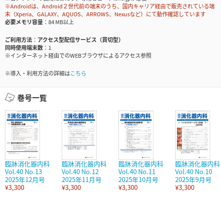
※Androidは、Android２世代前の端末のうち、国内キャリア経由で販売されている端
末（Xperia、GALAXY、AQUOS、ARROWS、Nexusなど）にて動作確認しています
必要メモリ容量
84 MB以上
ご利用方法
アクセス型配信サービス（買切型）
同時使用端末数
1
※インターネット経由でのWEBブラウザによるアクセス参照
※導入・利用方法の詳細は
こちら
巻号一覧
臨牀消化器内科
臨牀消化器内科
臨牀消化器内科
臨牀消化器内科
Vol.40 No.13
Vol.40 No.12
Vol.40 No.11
Vol.40 No.10
2025年12月号
2025年11月号
2025年10月号
2025年9月号
¥3,300
¥3,300
¥3,300
¥3,300