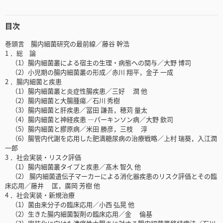
目次
巻頭言 腸内細菌研究の最前線／藤谷 幹浩
1 ．総 論
（1）腸内細菌叢による宿主の生理・病態への関与／大野 博司
（2）小児期の腸内細菌叢の形成／赤川 翔平，金子 一成
2 ．腸内細菌と疾患
（1）腸内細菌叢と炎症性腸疾患／三好 潤 他
（2）腸内細菌と大腸腫瘍／石川 秀樹
（3）腸内細菌と肝疾患／冨田 謙吾，穂苅 量太
（4）腸内細菌と神経疾患 ―パーキンソン病／大野 欽司
（5）腸内細菌と膠原病／米田 勝彦，三枝 淳
（6）腸管内代謝を応用した肥満糖尿病の治療戦略／上村 瑞葵，入江潤
一郎
3 ．社会実装・リスク評価
（1）腸内細菌叢タイプと疾患／髙木 智久 他
（2） 腸内細菌遺伝子マーカーによる消化器疾患のリスク評価とその臨
床応用／藤井 匡，廣岡 芳樹 他
4 ．社会実装・新規治療
（1）菌由来分子の臨床応用／小西 弘晃 他
（2）生きた腸内細菌製剤の臨床応用／金 倫基