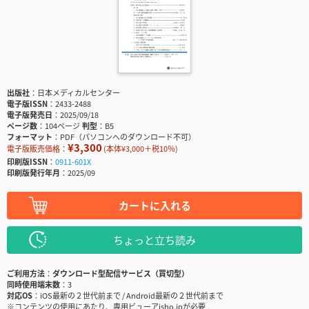
出版社
日本メディカルセンター
電子版ISSN
2433-2488
電子版発売日
2025/09/18
ページ数
104ページ
判型
B5
フォーマット
PDF（パソコンへのダウンロード不可）
¥3,300
電子版販売価格：
(本体¥3,000＋税10％)
印刷版ISSN
0911-601X
印刷版発行年月
2025/09
カートに入れる
ちょっと立ち読み
ご利用方法
ダウンロード型配信サービス（買切型）
同時使用端末数
3
対応OS
iOS最新の２世代前まで / Android最新の２世代前まで
※コンテンツの使用にあたり、専用ビューアisho.jpが必要