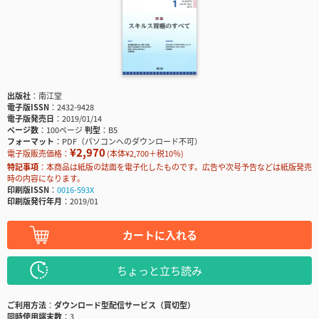
出版社
南江堂
電子版ISSN
2432-9428
電子版発売日
2019/01/14
ページ数
100ページ
判型
B5
フォーマット
PDF（パソコンへのダウンロード不可）
¥2,970
電子版販売価格：
(本体¥2,700＋税10％)
特記事項
本商品は紙版の誌面を電子化したものです。広告や次号予告などは紙版発売
時の内容になります。
印刷版ISSN
0016-593X
印刷版発行年月
2019/01
カートに入れる
ちょっと立ち読み
ご利用方法
ダウンロード型配信サービス（買切型）
同時使用端末数
3