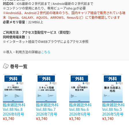
対応OS
iOS最新の２世代前まで / Android最新の２世代前まで
※コンテンツの使用にあたり、専用ビューアisho.jpが必要
※Androidは、Android２世代前の端末のうち、国内キャリア経由で販売されている端
末（Xperia、GALAXY、AQUOS、ARROWS、Nexusなど）にて動作確認しています
必要メモリ容量
22 MB以上
ご利用方法
アクセス型配信サービス（買切型）
同時使用端末数
1
※インターネット経由でのWEBブラウザによるアクセス参照
※導入・利用方法の詳細は
こちら
巻号一覧
臨床雑誌外科
臨床雑誌外科
臨床雑誌外科
臨床雑誌外科
Vol.88 No.8
Vol.88 No.7
Vol.88 No.6
Vol.88 No.5
2026年8月号
2026年7月号
2026年6月号
2026年5月号
¥3,740
¥3,740
¥3,740
¥3,740