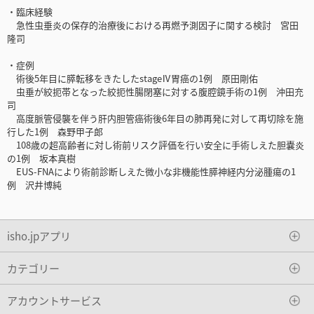
・臨床経験
急性虫垂炎の保存的治療後における再燃予測因子に関する検討 宮田
隆司
・症例
術後5年目に膵転移をきたしたstageⅣ胃癌の1例 原田剛佑
虫垂が絞扼帯となった絞扼性腸閉塞に対する腹腔鏡手術の1例 沖田充
司
高度脈管侵襲を伴う肝内胆管癌術後6年目の肺再発に対して再切除を施
行した1例 森野甲子郎
108歳の超高齢者に対し術前リスク評価を行い安全に手術しえた胆嚢炎
の1例 坂本真樹
EUS-FNAにより術前診断しえた微小な非機能性膵神経内分泌腫瘍の1
例 沢井博純
isho.jpアプリ
カテゴリー
アカウントサービス