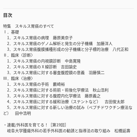
目次
特集 スキルス胃癌のすべて
Ⅰ．基礎
1．スキルス胃癌の病理 藤原美奈子
2．スキルス胃癌のゲノム解析と発生の分子機構 加藤洋人
3．スキルス胃癌腹膜播種形成の分子機構と分子標的治療 八代正和
Ⅱ．臨床〈診断〉
1．スキルス胃癌の内視鏡診断 中島寛隆
2．スキルス胃癌のⅩ線診断 吉田諭史
3．スキルス胃癌に対する審査腹腔鏡の意義 羽藤慎二
Ⅲ．臨床〈治療〉
1．スキルス胃癌の手術 藪崎裕
2．スキルス胃癌に対する術前・術後化学療法 秋山浩利
3．スキルス胃癌に対する腹腔内化学療法 藤原義之
4．スキルス胃癌に対する緩和治療（ステントなど） 吉田俊太郎
5．スキルス胃癌に対する新しい治療の試み（ペプチドワクチン療法な
ど） 田中浩明
・連載/外科医を育てる！［第19回］
岐阜大学腫瘍外科の若手外科医の勧誘と指導法の取り組み 松橋延壽