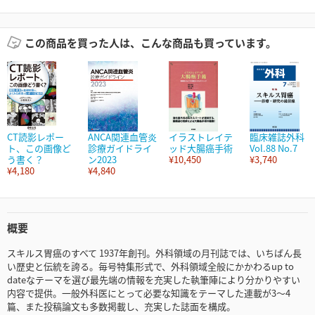
この商品を買った人は、こんな商品も買っています。
CT読影レポー
ANCA関連血管炎
イラストレイテ
臨床雑誌外科
ト、この画像ど
診療ガイドライ
ッド大腸癌手術
Vol.88 No.7
う書く？
ン2023
¥10,450
¥3,740
¥4,180
¥4,840
概要
スキルス胃癌のすべて 1937年創刊。外科領域の月刊誌では、いちばん長
い歴史と伝統を誇る。毎号特集形式で、外科領域全般にかかわるup to
dateなテーマを選び最先端の情報を充実した執筆陣により分かりやすい
内容で提供。一般外科医にとって必要な知識をテーマした連載が3～4
篇、また投稿論文も多数掲載し、充実した誌面を構成。