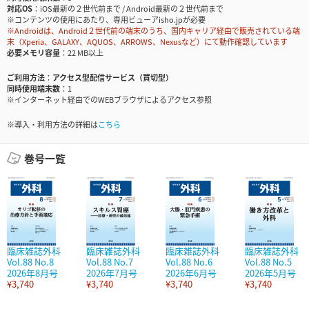
対応OS
iOS最新の２世代前まで / Android最新の２世代前まで
※コンテンツの使用にあたり、専用ビューアisho.jpが必要
※Androidは、Android２世代前の端末のうち、国内キャリア経由で販売されている端
末（Xperia、GALAXY、AQUOS、ARROWS、Nexusなど）にて動作確認しています
必要メモリ容量
22 MB以上
ご利用方法
アクセス型配信サービス（買切型）
同時使用端末数
1
※インターネット経由でのWEBブラウザによるアクセス参照
※導入・利用方法の詳細は
こちら
巻号一覧
臨床雑誌外科
臨床雑誌外科
臨床雑誌外科
臨床雑誌外科
Vol.88 No.8
Vol.88 No.7
Vol.88 No.6
Vol.88 No.5
2026年8月号
2026年7月号
2026年6月号
2026年5月号
¥3,740
¥3,740
¥3,740
¥3,740