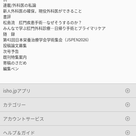
連載/外科医の私論
新人外科医の確保，現役外科医ができること
書評
松島流 肛門疾患手術―なぜそうするのか？
みんなで学ぶ肛門外科診療―日帰り手術とプライマリケア
随 録
第41回日本栄養治療学会学術集会（JSPEN2026）
投稿論文募集
次号予告
既刊特集案内
寄稿のさだめ
編集ペン
isho.jpアプリ
カテゴリー
アカウントサービス
ヘルプ＆ガイド