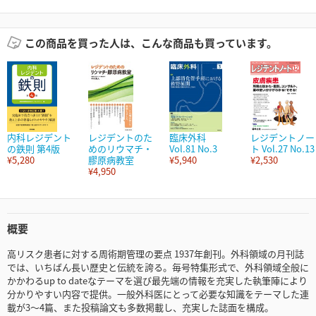
この商品を買った人は、こんな商品も買っています。
内科レジデント
レジデントのた
臨床外科
レジデントノー
の鉄則 第4版
めのリウマチ・
Vol.81 No.3
ト Vol.27 No.13
¥5,280
膠原病教室
¥5,940
¥2,530
¥4,950
概要
高リスク患者に対する周術期管理の要点 1937年創刊。外科領域の月刊誌
では、いちばん長い歴史と伝統を誇る。毎号特集形式で、外科領域全般に
かかわるup to dateなテーマを選び最先端の情報を充実した執筆陣により
分かりやすい内容で提供。一般外科医にとって必要な知識をテーマした連
載が3～4篇、また投稿論文も多数掲載し、充実した誌面を構成。