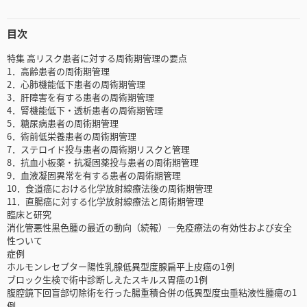
目次
特集 高リスク患者に対する周術期管理の要点
1．高齢患者の周術期管理
2．心肺機能低下患者の周術期管理
3．肝障害を有する患者の周術期管理
4．腎機能低下・透析患者の周術期管理
5．糖尿病患者の周術期管理
6．術前低栄養患者の周術期管理
7．ステロイド投与患者の周術期リスクと管理
8．抗血小板薬・抗凝固薬投与患者の周術期管理
9．血液凝固異常を有する患者の周術期管理
10．食道癌における化学放射線療法後の周術期管理
11．直腸癌に対する化学放射線療法と周術期管理
臨床と研究
消化管悪性黒色腫の最近の動向（続報）―免疫療法の有効性および安全
性ついて
症例
ホルモンレセプター陽性乳腺低異型度腺扁平上皮癌の1例
ブロック生検で術中診断しえたスキルス胃癌の1例
腹腔鏡下回盲部切除術を行った腸重積合併の低異型度虫垂粘液性腫瘍の1
例