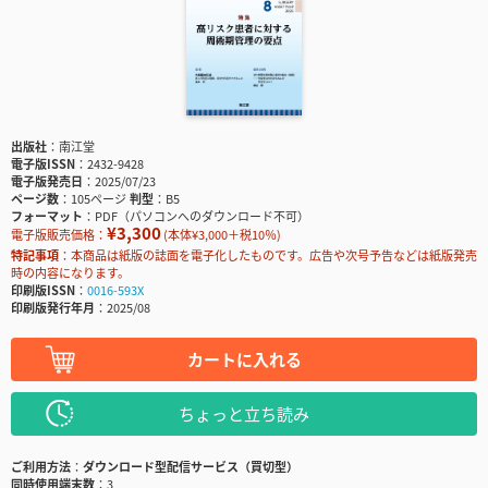
出版社
南江堂
電子版ISSN
2432-9428
電子版発売日
2025/07/23
ページ数
105ページ
判型
B5
フォーマット
PDF（パソコンへのダウンロード不可）
¥3,300
電子版販売価格：
(本体¥3,000＋税10％)
特記事項
本商品は紙版の誌面を電子化したものです。広告や次号予告などは紙版発売
時の内容になります。
印刷版ISSN
0016-593X
印刷版発行年月
2025/08
カートに入れる
ちょっと立ち読み
ご利用方法
ダウンロード型配信サービス（買切型）
同時使用端末数
3