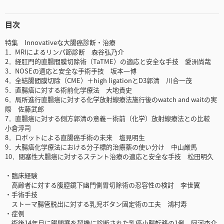
目次
特集 Innovativeな大腸癌診断・治療
1．MRIによるリンパ節診断 森谷弘乃介
2．経肛門的直腸間膜切除術（TaTME）の適応と安全な手技 愛洲尚哉
3．NOSEの適応と安全な手術手技 坂本一博
4．全結腸間膜切除（CME）＋high ligationとD3郭清 川合一茂
5．直腸癌に対する術前化学療法 大地貴史
6．局所進行直腸癌に対する化学放射線療法施行後のwatch and waitの実
際 佐藤武郎
7．直腸癌に対する側方郭清の意義－術前（化学）放射線療法との比較
小倉淳司
8．ロボットによる直腸癌手術の未来 塩見明生
9．大腸癌化学療法における分子標的治療薬の使い分け 中山厳馬
10．閉塞性大腸癌に対するステント治療の適応と安全な手技 松田明久
・臨床経験
高齢者に対する腹腔鏡下幽門側胃切除術の忍容性の検討 李世翼
・手術手技
ストーマ腸管脱出に対する乳児ボタン固定術の工夫 鴻村寿
・症例
術後14年目に腸閉塞を契機に診断された乳癌小腸転移の1例 阿河杏介