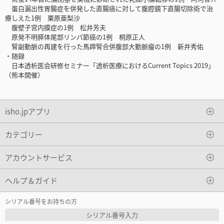
蛋白漏出性胃腸症を併発した直腸癌に対して腹腔鏡下直腸切除術で治
療しえた1例 栗原亜梨沙
腹壁子宮内膜症の1例 松井芳夫
原発不明膵体尾部リンパ節癌の1例 桐原正人
腎副動脈の再建を行った馬蹄腎合併腹部大動脈瘤の1例 新井秀佑
・随録
日本透析医会研修セミナー「透析医療におけるCurrent Topics 2019」
（熊本開催）
isho.jpアプリ
カテゴリー
アカウントサービス
ヘルプ＆ガイド
シリアル番号をお持ちの方
シリアル番号入力