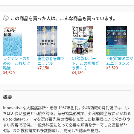
この商品を買った人は、こんな商品も買っています。
レジデントのた
重症患者管理マ
CT読影レポー
不眠診療ミニマ
めの これだけ
ニュアル
ト、この画像ど
ムエッセンス
輸液
¥7,150
う書く？
¥3,520
¥4,620
¥4,180
概要
Innovativeな大腸癌診断・治療 1937年創刊。外科領域の月刊誌では、い
ちばん長い歴史と伝統を誇る。毎号特集形式で、外科領域全般にかかわる
up to dateなテーマを選び最先端の情報を充実した執筆陣により分かりや
すい内容で提供。一般外科医にとって必要な知識をテーマした連載が3～
4篇、また投稿論文も多数掲載し、充実した誌面を構成。