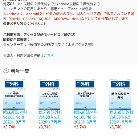
対応OS
iOS最新の２世代前まで / Android最新の２世代前まで
※コンテンツの使用にあたり、専用ビューアisho.jpが必要
※Androidは、Android２世代前の端末のうち、国内キャリア経由で販売されている端
末（Xperia、GALAXY、AQUOS、ARROWS、Nexusなど）にて動作確認しています
必要メモリ容量
24 MB以上
ご利用方法
アクセス型配信サービス（買切型）
同時使用端末数
1
※インターネット経由でのWEBブラウザによるアクセス参照
※導入・利用方法の詳細は
こちら
巻号一覧
臨床雑誌外科
臨床雑誌外科
臨床雑誌外科
臨床雑誌外科
Vol.88 No.8
Vol.88 No.7
Vol.88 No.6
Vol.88 No.5
2026年8月号
2026年7月号
2026年6月号
2026年5月号
¥3,740
¥3,740
¥3,740
¥3,740