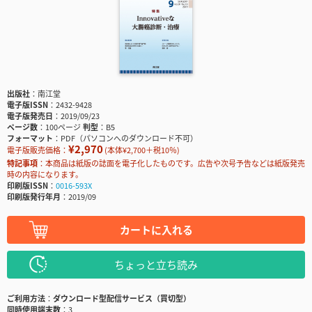
出版社
南江堂
電子版ISSN
2432-9428
電子版発売日
2019/09/23
ページ数
100ページ
判型
B5
フォーマット
PDF（パソコンへのダウンロード不可）
¥2,970
電子版販売価格：
(本体¥2,700＋税10％)
特記事項
本商品は紙版の誌面を電子化したものです。広告や次号予告などは紙版発売
時の内容になります。
印刷版ISSN
0016-593X
印刷版発行年月
2019/09
カートに入れる
ちょっと立ち読み
ご利用方法
ダウンロード型配信サービス（買切型）
同時使用端末数
3